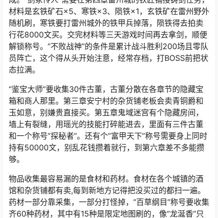
材料是玄铁矿石×5、寒铁×3、陨铁×1，玄铁矿在雷州野外
随机刷，寒铁要打雷州城外的铁甲兵掉落，陨铁得去拍卖
行花8000文买。交完材料等三天游戏时间再去拿剑，顺便
解锁称号。”不败战神”的条件是累计战斗胜利200场且零队
员阵亡，这个得从头开始注意，经常存档，打BOSS前把状
态拉满。
“鉴宝大师”要收集30件古董，古董分散在各章节的隐藏宝
箱和商人那里。第三章安宁村的杂货铺老板会卖青铜爵和
玉如意，别嫌贵直接买。第五章鬼域迷宫有个隐藏房间，
墙上有裂缝，用瑶光的技能打碎能进去，里面有三件古董
和一个称号”探秘者”。还有个”富甲天下”称号需要身上同时
持有50000文，别乱花钱攒着就行，到第六章差不多能攒
够。
物品收集最容易漏的是食材和药材。食材在各个城镇的酒
馆和杂货铺都有卖,每到新地方记得把没买过的都扫一遍。
药材一部分靠采集，一部分打怪掉，”百草纲目”称号要收集
齐60种药材，其中有15种是限定地图刷的，像”龙涎香”只