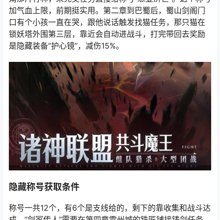
加气血上限，前期挺实用。第二章到巴蜀后，蜀山剑阁门
口有个小孩一直在哭，跟他说话触发找猫任务，那只猫在
锁妖塔外围第三层，靠近会自动进战斗，打完带回去奖励
是隐藏装备”护心镜”，减伤15%。
隐藏称号获取条件
称号一共12个，有6个是支线给的，剩下的靠收集和战斗达
成。”剑冢传人”需要在第四章雷州城的铁匠铺接铸剑任务，