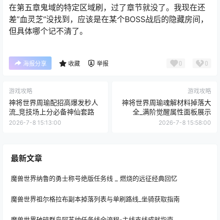
在第五章鬼域的特定区域刷，过了章节就没了。我现在还
差”血灵芝”没找到，应该是在某个BOSS战后的隐藏房间，
但具体哪个记不清了。
0
0
海报分享
收藏
举报
游戏攻略
游戏攻略
神将世界周瑜配招高爆发秒人
神将世界周瑜魂解材料掉落大
流_竞技场上分必备神仙套路
全_满阶觉醒属性面板展示
2026-7-8 15:13:00
2026-7-8 15:58:00
最新文章
魔兽世界纳鲁的勇士称号绝版任务线 _ 燃烧的远征经典回忆
魔兽世界祖尔格拉布副本掉落列表与单刷路线_坐骑获取指南
魔兽世界破碎群岛阿苏纳任务线全流程-主线支线成就指南