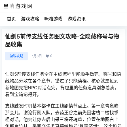
星萌游戏网
首页
游戏攻略
咪噜游戏
游戏资讯
仙剑5前传支线任务图文攻略-全隐藏称号与物
品收集
0
游戏攻略
7月8日
仙剑5前传支线任务全在主线流程里能顺手做完，称号和隐
藏物品分散在各个章节，错过了只能读档。核心就是每到
新地图先把NPC对话点完，背包里的任务道具别急着卖，
看到宝箱记得开。
支线触发时机基本都卡在主线剧情节点上。第一章青鸾峰
那会儿，谢沧行刚入队，去药王谷之前先回客栈二楼找掌
柜对话，他会让你去后山采三株还魂草，位置在地图右上
角那片竹林，采完交任务直接给称号”悬壶济世”。这个称号