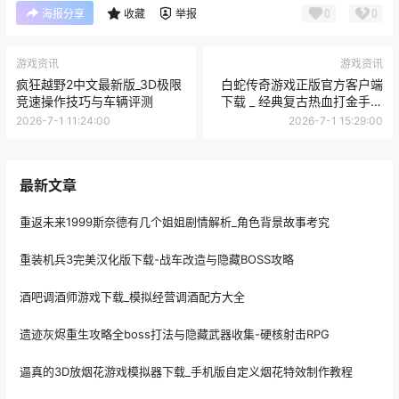
0
0
海报分享
收藏
举报
游戏资讯
游戏资讯
疯狂越野2中文最新版_3D极限
白蛇传奇游戏正版官方客户端
竞速操作技巧与车辆评测
下载 _ 经典复古热血打金手游
排位
2026-7-1 11:24:00
2026-7-1 15:29:00
最新文章
重返未来1999斯奈德有几个姐姐剧情解析_角色背景故事考究
重装机兵3完美汉化版下载-战车改造与隐藏BOSS攻略
酒吧调酒师游戏下载_模拟经营调酒配方大全
遗迹灰烬重生攻略全boss打法与隐藏武器收集-硬核射击RPG
逼真的3D放烟花游戏模拟器下载_手机版自定义烟花特效制作教程