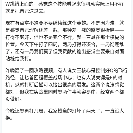
W跳错上面的，感觉这个技能看起来很机动实际上用不好
就是把自己送过去。
现在有点拿不准要不要继续练这个英雄。不是因为难，就
是感觉自己理解还差一截，那种差一截的感觉很折磨——
打得不够好，但也不是完全不行，就一直悬在那个模糊的
位置。今天下午打了四局，两局打得还凑合，一局彻底乱
了，还有一局我们赢了但我贡献的输出感觉主要来自对面
站桩给我打。
昨晚翻了一圈攻略视频，有人说女王核心是控制好Q的飞行
路径，让匕首回程覆盖战场中心；也有人说关键是E的时
机，魅惑打断后摇可以接出很高的爆发。这两个说法感觉
都对，但我在实战里同时想两件事就容易崩，经常两个都
没做好。
今晚还想再打几局，我家楼道的灯坏了两天了，一直没人
换。