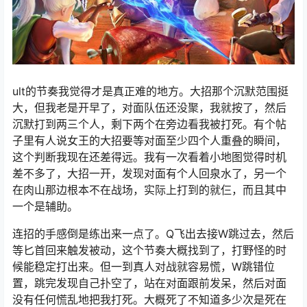
ult的节奏我觉得才是真正难的地方。大招那个沉默范围挺
大，但我老是开早了，对面队伍还没聚，我就按了，然后
沉默打到两三个人，剩下两个在旁边看我被打死。有个帖
子里有人说女王的大招要等对面至少四个人重叠的瞬间，
这个判断我现在还差得远。我有一次看着小地图觉得时机
差不多了，大招一开，发现对面有个人回泉水了，另一个
在肉山那边根本不在战场，实际上打到的就仨，而且其中
一个是辅助。
连招的手感倒是练出来一点了。Q飞出去接W跳过去，然后
等匕首回来触发被动，这个节奏大概找到了，打野怪的时
候能稳定打出来。但一到真人对战就容易慌，W跳错位
置，跳完发现自己扑空了，站在对面跟前发呆，然后对面
没有任何慌乱地把我打死。大概死了不知道多少次是死在