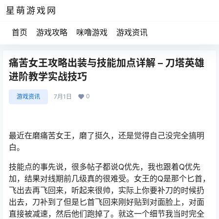
星萌游戏网
首页
游戏攻略
咪噜游戏
游戏资讯
痛苦女王攻略出装与技能加点详解 – 刀塔英雄
进阶教学实战技巧
0
游戏资讯
7月1日
最近在磨痛苦女王，磨了挺久，还是觉得自己没完全搞明
白。
技能点的事先说，很多帖子都说Q优先，我也跟着Q优先
加，结果对线期前几级真的很难受。女王的Q是那个匕首，
飞出去再飞回来，听起来很帅，实际上你要补刀的时候扔
出去，刀补到了但是匕首飞回来刚好贴到对面脸上，对面
直接被减速，然后他们跑掉了。就这一个细节我当时完全