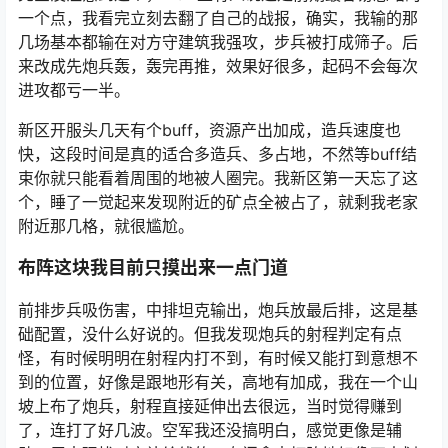
一个点，我看完立刻去翻了自己的战报，确实，我输的那
几场基本都输在对方守建筑我强攻，步兵被打成筛子。后
来改成先炮兵轰，轰完再推，效果好很多，起码不会每次
进攻都亏一半。
新区开服头几天有个buff，资源产出加成，造兵速度也
快，这段时间是真的适合多造兵、多占地，不然等buff结
束你就只能看着周围的地被人圈完。我新区第一天忘了这
个，睡了一觉起来发现附近的矿点全被占了，就剩我老家
附近那几格，就很尴尬。
布阵这块我目前只摸出来一点门道
前排步兵吸伤害，中排坦克输出，炮兵放最后排，这是基
础配置，没什么好说的。但我发现炮兵的射程判定有点
怪，有时候明明在射程内打不到，有时候又能打到意想不
到的位置，好像是跟地形有关，高地有加成，我在一个山
坡上布了炮兵，射程直接延伸出去很远，当时觉得赚到
了，连打了好几波。空军我还没搞明白，感觉更像是辅