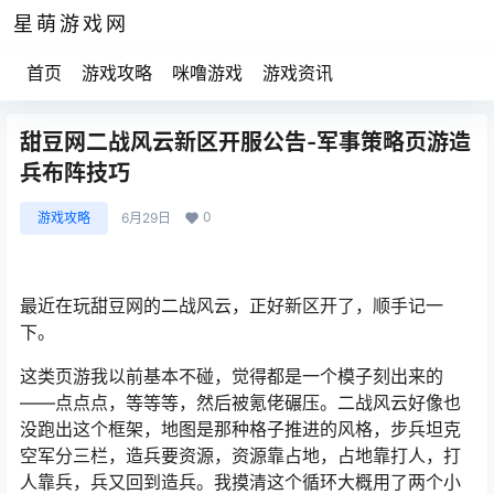
星萌游戏网
首页
游戏攻略
咪噜游戏
游戏资讯
甜豆网二战风云新区开服公告-军事策略页游造
兵布阵技巧
0
游戏攻略
6月29日
最近在玩甜豆网的二战风云，正好新区开了，顺手记一
下。
这类页游我以前基本不碰，觉得都是一个模子刻出来的
——点点点，等等等，然后被氪佬碾压。二战风云好像也
没跑出这个框架，地图是那种格子推进的风格，步兵坦克
空军分三栏，造兵要资源，资源靠占地，占地靠打人，打
人靠兵，兵又回到造兵。我摸清这个循环大概用了两个小