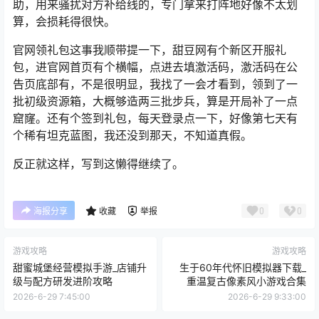
助，用来骚扰对方补给线的，专门拿来打阵地好像不太划
算，会损耗得很快。
官网领礼包这事我顺带提一下，甜豆网有个新区开服礼
包，进官网首页有个横幅，点进去填激活码，激活码在公
告页底部有，不是很明显，我找了一会才看到，领到了一
批初级资源箱，大概够造两三批步兵，算是开局补了一点
窟窿。还有个签到礼包，每天登录点一下，好像第七天有
个稀有坦克蓝图，我还没到那天，不知道真假。
反正就这样，写到这懒得继续了。
0
0
海报分享
收藏
举报
游戏攻略
游戏攻略
甜蜜城堡经营模拟手游_店铺升
生于60年代怀旧模拟器下载_
级与配方研发进阶攻略
重温复古像素风小游戏合集
2026-6-29 7:45:00
2026-6-29 9:33:00