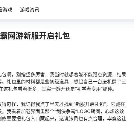
噜游戏
游戏资讯
争霸网游新服开启礼包
礼包啊，别指望多厉害，我当时就想着能不能蹭点资源，结果
得。礼包里的材料都是些初级道具，想起自己一台废机翻了三
在这礼包看着挺多，其实一摊开还是“初学者专用”那种。
得奇怪，我记得我点了半天才找到“新服开启礼包”，它藏在
，我看着加载界面里那个“剑侠争霸”LOGO转圈，心想这效
划故意要把礼包入口藏起来，这说法倒也有点合理，毕竟这让