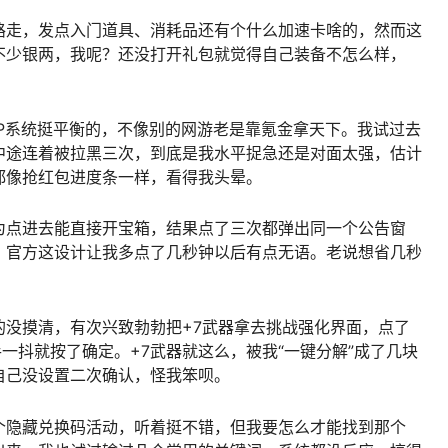
路走，发点入门道具、消耗品还有个什么加速卡啥的，然而这
不少银两，我呢？还没打开礼包就觉得自己装备不怎么样，
P系统挺平衡的，不像别的网游老是靠氪金拿天下。我试过去
中途连着被拉黑三次，到底是我水平捉急还是对面太强，估计
都像抢红包进度条一样，看得我头晕。
为点进去能直接开宝箱，结果点了三次都弹出同一个公告窗
，官方这设计让我多点了几秒钟以后有点无语。老说想省几秒
的没摸清，有次兴致勃勃把+7武器拿去挑战强化界面，点了
手一抖就按了确定。+7武器就这么，被我“一键分解”成了几块
自己没设置二次确认，怪我笨呗。
个隐藏兑换码活动，听着挺不错，但我要怎么才能找到那个