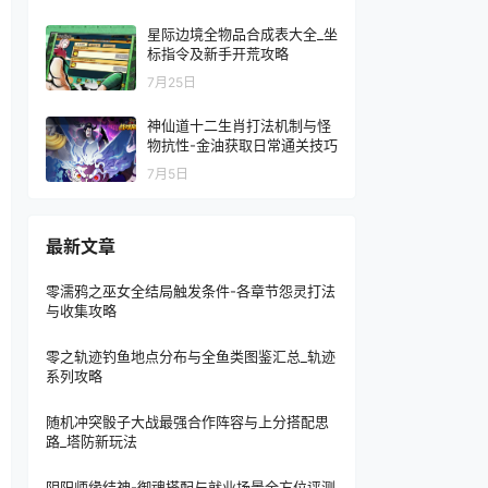
星际边境全物品合成表大全_坐
标指令及新手开荒攻略
7月25日
神仙道十二生肖打法机制与怪
物抗性-金油获取日常通关技巧
7月5日
最新文章
零濡鸦之巫女全结局触发条件-各章节怨灵打法
与收集攻略
零之轨迹钓鱼地点分布与全鱼类图鉴汇总_轨迹
系列攻略
随机冲突骰子大战最强合作阵容与上分搭配思
路_塔防新玩法
阴阳师缘结神-御魂搭配与就业场景全方位评测