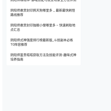
阴阳师悬赏封印鸦天狗哪里多 _ 最新最快刷怪
路线推荐
阴阳师悬赏封印独眼小僧哪里多 – 快速刷取地
点汇总
阴阳师式神强度排行榜最新版_斗技副本必练
T0阵容推荐
阴阳师富贵呱呱获取方法及技能评测-趣味式神
培养指南