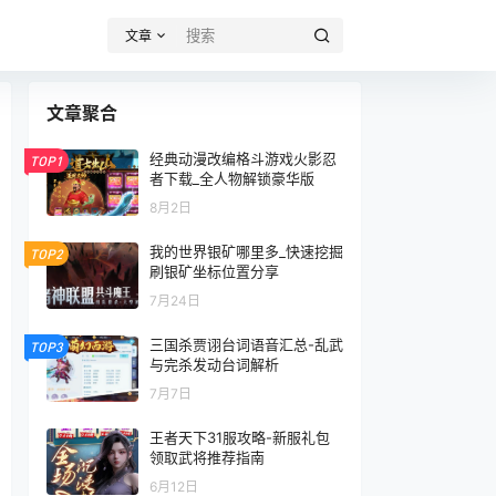
文章
文章聚合
经典动漫改编格斗游戏火影忍
TOP1
者下载_全人物解锁豪华版
8月2日
我的世界银矿哪里多_快速挖掘
TOP2
刷银矿坐标位置分享
7月24日
三国杀贾诩台词语音汇总-乱武
TOP3
与完杀发动台词解析
7月7日
王者天下31服攻略-新服礼包
领取武将推荐指南
6月12日