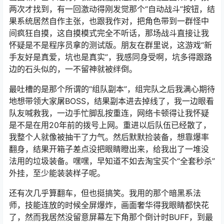
两次才找到，有一回激动得刚发觉那个“自动战斗”按钮，结
果系统居然自作主张，也跟我作对，把角色带到一群怪中
间疯狂自摸，这自摸模式完全不听话，那场战斗直接让我
怀疑是不是程序员拿的测试版。朋友在群里说，这游戏“新
手友好是真爱，坑也是真实”，我感同身受啊，坑多得跟路
边的石头似的，一不留神就被绊倒。
最吐槽的是那个所谓的“组队副本”，组完队之后我满心期待
地想带领大家屠BOSS，结果副本进去掉线了，我一边眼看
队友喊救我，一边手忙脚乱按重连，网络卡顿得让我怀疑
是不是在用20年前的拨号上网。重进以后队伍已经散了，
我整个人就像被抽干了力气。然后默默捡装备，想靠爆率
翻身，结果开箱子差点没把眼睛瞪出来，给我出了一堆没
法用的垃圾装备。嘿嘿，早知道不如去淘宝买个“全套秒杀”
外挂，至少能装装样子呢。
还有次几乎算翻车，但也挺搞笑。我用的那个暗黑系法
师，技能连放的时候全屏爆炸，画面奢华得我眼睛都快花
了，然而我居然没留意屏幕左下角那个倒计时BUFF，到最