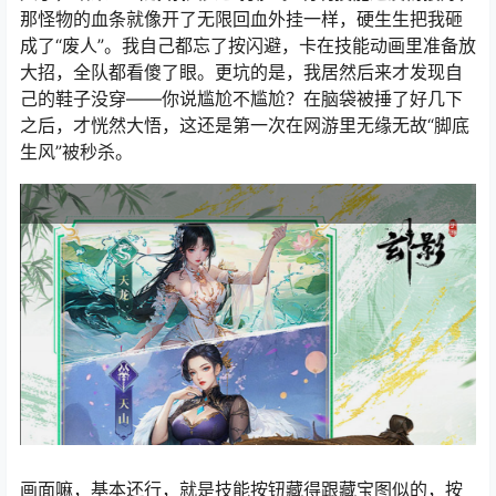
那怪物的血条就像开了无限回血外挂一样，硬生生把我砸
成了“废人”。我自己都忘了按闪避，卡在技能动画里准备放
大招，全队都看傻了眼。更坑的是，我居然后来才发现自
己的鞋子没穿——你说尴尬不尴尬？在脑袋被捶了好几下
之后，才恍然大悟，这还是第一次在网游里无缘无故“脚底
生风”被秒杀。
画面嘛，基本还行，就是技能按钮藏得跟藏宝图似的，按