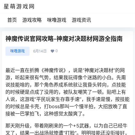
星萌游戏网
首页
游戏攻略
咪噜游戏
游戏资讯
神魔传说官网攻略-神魔对决题材网游全指南
0
咪噜游戏
6月14日
最近一直在折腾《神魔传说》，说是“神魔对决题材”的网
游，听起来很有气势，结果我玩得像个迷路的小白。先甭
说技能啥的，那个角色养成系统就让我昏头转向，点技能
的时候硬是点成了没用的，被队友嘲笑了一顿。贴吧上有
人说，这游戏“平民玩家生存靠手速”，我手速是慢，按技能
的时候总是卡壳，打boss那叫一个慢半拍，大招放晚了直
接被一巴掌拍飞，这种感觉太酸爽了。
那天刚升级，带着刚刷来的一个+5武器，以为自己已经牛
叉了，结果一出战场就惨遭“打脸”。明明技能还没衔接好，