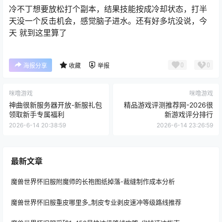
冷不丁想要放松打个副本，结果技能按成冷却状态，打半
天没一个反击机会，感觉脑子进水。还有好多坑没说，今
天 就到这里算了
0
0
海报分享
收藏
举报
咪噜游戏
咪噜游戏
神曲很新服务器开放-新服礼包
精品游戏评测推荐网-2026很
领取新手专属福利
新游戏评分排行
2026-6-14 20:38:59
2026-6-14 23:26:59
最新文章
魔兽世界怀旧服附魔师的长袍图纸掉落-裁缝制作成本分析
魔兽世界怀旧服重皮哪里多_制皮专业剥皮速冲等级路线推荐