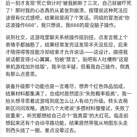
后一刻才发现“死亡倒计时”被我刷新了三次，自己就被吓死
了！那时我的心态真的从紧张到崩溃，按理说这种死法应
该很有仪式感吧，结果就是闹了个笑话。同组的冒泡说“你
这波操作666”，我只想说，我666的是没脑子操作。
说到社交，这游戏里聊天系统操作挺别扭，点发言框上个
表情手都抽筋了，结果经常发完话发现半天没反应，后来
才晓得得等技能冷却结束才允许说话——这设计，搞得我
说话都变得小心翼翼，怕被“禁言”。贴吧有人吐槽称“这是
单机游戏加外挂版”，我半信半疑，但看我自己操作，倒真
有那么点意思。
装备升级那个功能也是一言难尽，想弄个红色饰品加成，
结果材料都集满了，合成时居然提示“失败概率极高”，我一
抬头想寻思着这游戏到底怎么让人有动力升级。转头去萌
新区问问攻略，遇到几个大佬说“多攒材料慢慢试，失败了
就重来”，听完都想给自己点个“我真菜”的大红花。临走前
想起来还有个自动寻路功能，结果居然带我从地图东头走
到西头绕了一圈，差点没晕过去。