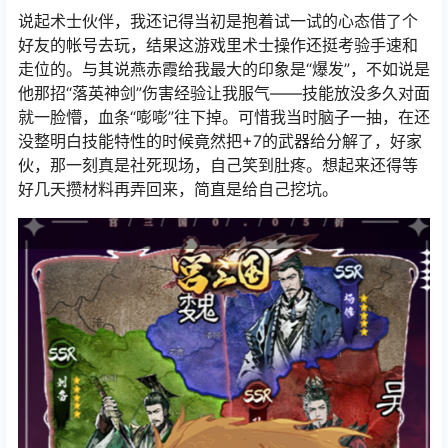
说起术士伙伴，我还记得当初是抱着试一试的心态借了个
好友的帐号去玩，结果这游戏里术士操作还挺考验手速和
走位的。与其说燕赤霞给我最大的印象是“爆发”，不如说是
他那招“落英神剑”伤害经验让我服气——技能放没多久对面
就一脸懵，血条“嘭嘭”往下掉。可惜我当时脑子一抽，在还
没整明白技能特性的时候竟然把+7的武器给分解了，好家
伙，那一刻真是社死现场，自己笑到肚疼。想起来还得等
好几天攒材料再弄回来，简直是给自己挖坑。