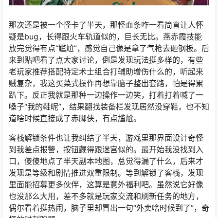
那次还是被一个怪卡了半天，那怪血条咋一看简直让人怀
疑是bug，长得跟火车轨道似的，巨长无比。燕赤霞技能
放完觉得有点“尴尬”，感觉自己像是拿了气枪去砸钢板。后
来到贴吧看了点大家讨论，倒是发现玩法挺多样的，有些
老玩家推荐搭配特定术士组合打辅助增伤什么的，听起来
贼复杂，我这买菜式操作再想靠脑子整出套路，怕是得累
趴下。反正我就是那种一边操作一边笑，打着打着喊了一
嗓子“我的鞋呢”，结果翻找装备栏发现居然没穿鞋，也不知
道啥时候直接成了赤脚侠，有点尴尬。
客栈解锁条件也让我纠结了半天，游戏里那界面设计奇怪
到我差点报警，按钮藏得跟迷宫似的。最开始我没找到入
口，傻傻地点了半天副本地图，总觉得漏了什么，后来才
发现是等级和剧情推进双重限制。等到解锁了客栈，发现
里面能招募更多伙伴，这算是意外福利吧。虽然说它好像
也没那么大用，差不多就是玩家交流和刷新任务的地方，
偶尔看着挺热闹，脑子里却冒出一句“外卖啥时候到了”，奇