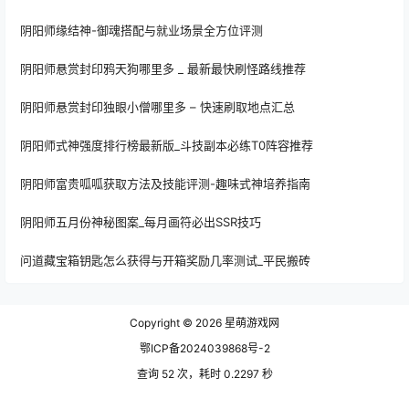
阴阳师缘结神-御魂搭配与就业场景全方位评测
阴阳师悬赏封印鸦天狗哪里多 _ 最新最快刷怪路线推荐
阴阳师悬赏封印独眼小僧哪里多 – 快速刷取地点汇总
阴阳师式神强度排行榜最新版_斗技副本必练T0阵容推荐
阴阳师富贵呱呱获取方法及技能评测-趣味式神培养指南
阴阳师五月份神秘图案_每月画符必出SSR技巧
问道藏宝箱钥匙怎么获得与开箱奖励几率测试_平民搬砖
Copyright © 2026
星萌游戏网
鄂ICP备2024039868号-2
查询 52 次，耗时 0.2297 秒