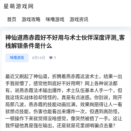
星萌游戏网
首页
游戏攻略
咪噜游戏
游戏资讯
神仙道燕赤霞好不好用与术士伙伴深度评测_客
栈解锁条件是什么
0
咪噜游戏
6月14日
最近又刷起了神仙道，折腾着燕赤霞这波术士，结果一出
手我就懵了，感觉他到底好不好用啊？网上各种说法都
有，说燕赤霞法术输出爆炸，术士队伍基本人手一个，但
我这场实战体验却怪怪的，真是有点迷惑。你别说，刚开
局那几波，燕赤霞的技能动画拉满，效果绚丽得让人一看
就想点技能，伤害也能看出来爆炸一次，但遇到高防怪，
一顿操作下来就觉得没啥感觉，像突然被捂了一手。这让
我怀疑他真是强在输出，还是就是花里胡哨骗点击量？