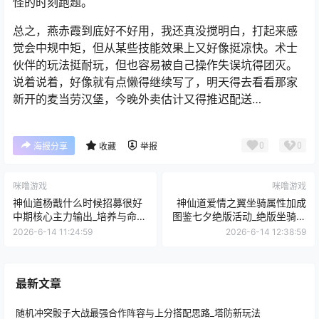
怪的时刻跑题。
总之，燕赤霞到底好不好用，我还真没搅明白，打起来感
觉会中规中矩，但从某些技能效果上又好像挺凉快。术士
伙伴的玩法挺耐玩，但也容易被自己操作失误坑得团灭。
说着说着，好像就有点懒得继续写了，明天得去看看那家
新开的麦当劳汉堡，今晚外卖估计又得推迟配送…
0
0
海报分享
收藏
举报
咪噜游戏
咪噜游戏
神仙道杨戬什么时候招募很好
神仙道爱情之翼坐骑属性加成
中期核心主力输出_培养与命格
图鉴七夕绝版活动_绝版坐骑怎
推荐
么获得
2026-6-14 11:24:59
2026-6-14 12:38:59
最新文章
随机冲突骰子大战最强合作阵容与上分搭配思路_塔防新玩法