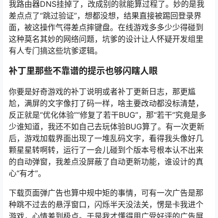
我路由器DNS挂掉了，改成别的就能算过程了。妙的是我
差点点了“跳过验证”，想都没想，结果直接被踢回登录界
面，被这操作气得差点摔键盘。在线游戏多多少少得碰到
这种莫名其妙的网络问题，坑爹的设计让人怀疑开发组里
有人专门搞这些坑爹逻辑。
补丁里那些不靠谱的提示也够闪瞎人眼
你要是好奇游戏的补丁说明或者补丁更新日志，那更尴
尬，满屏的文字像打了码一样，啥主要改动都没标清楚，
反正就是“优化体验”“修复了若干BUG”，那“若干”究竟是多
少谁知道，我还不如自己去玩体验BUG算了。有一次更新
后，游戏加载界面出现了一堆乱码文字，看得我头像好几
颗星星转啊转，运行了一会儿碰到个版本号根本认不出来
的自动弹窗，我差点没屏蔽了自动更新功能，谁设计的真
心“有才”。
下载页面弹广告也算中规中矩的事情，可有一次广告是那
种跳不过去的悬浮窗口，闪烁半天没法关，愣是卡我进个
游戏，心情差到极点。于是我才懂得用广受好评的广告屏