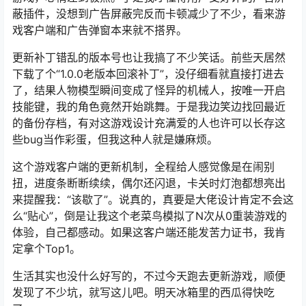
蔽插件，没想到广告屏蔽完反而卡顿减少了不少，看来游
戏客户端和广告弹窗本来就不搭界。
更新补丁错乱的版本号也让我搞了不少笑话。前些天居然
下载了个“1.0.0老版本回滚补丁”，没仔细看就直接打进去
了，结果人物模型瞬间变成了怪异的机械人，按唯一开启
技能键，我的角色竟然开始跳舞。于是我边笑边找回最近
的备份存档，有对这游戏设计充满爱的人也许可以长存这
些bug当作彩蛋，但我这种人就是嫌麻烦。
这个游戏客户端的更新机制，全程给人感觉像是在闹别
扭，进度条断断续续，偶尔还闪退，卡关时灯泡都想亮出
来提醒我：“该歇了”。说真的，真要是大佬设计肯定不会这
么“贴心”，倒是让我这个老菜鸟模拟了N次从0重装游戏的
体验，自己都感动。如果这客户端还能发苦力证书，我肯
定拿个Top1。
生活其实也没什么好写的，不过今天跑去更新游戏，顺便
发现了不少坑，就写这儿吧。明天冰箱里的西瓜得快吃