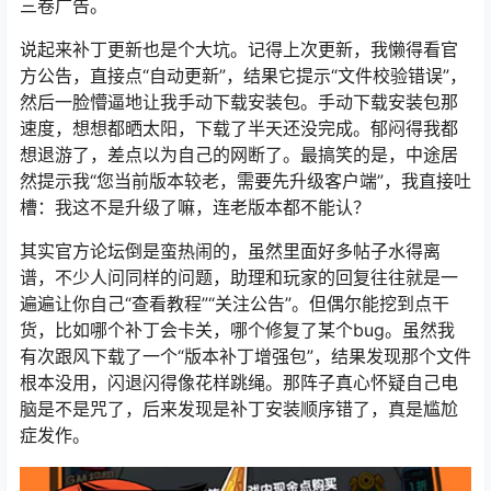
三卷广告。
说起来补丁更新也是个大坑。记得上次更新，我懒得看官
方公告，直接点“自动更新”，结果它提示“文件校验错误”，
然后一脸懵逼地让我手动下载安装包。手动下载安装包那
速度，想想都晒太阳，下载了半天还没完成。郁闷得我都
想退游了，差点以为自己的网断了。最搞笑的是，中途居
然提示我“您当前版本较老，需要先升级客户端”，我直接吐
槽：我这不是升级了嘛，连老版本都不能认？
其实官方论坛倒是蛮热闹的，虽然里面好多帖子水得离
谱，不少人问同样的问题，助理和玩家的回复往往就是一
遍遍让你自己“查看教程”“关注公告”。但偶尔能挖到点干
货，比如哪个补丁会卡关，哪个修复了某个bug。虽然我
有次跟风下载了一个“版本补丁增强包”，结果发现那个文件
根本没用，闪退闪得像花样跳绳。那阵子真心怀疑自己电
脑是不是咒了，后来发现是补丁安装顺序错了，真是尴尬
症发作。