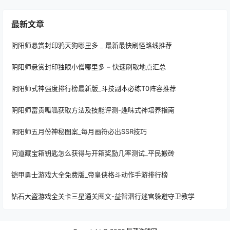
最新文章
阴阳师悬赏封印鸦天狗哪里多 _ 最新最快刷怪路线推荐
阴阳师悬赏封印独眼小僧哪里多 – 快速刷取地点汇总
阴阳师式神强度排行榜最新版_斗技副本必练T0阵容推荐
阴阳师富贵呱呱获取方法及技能评测-趣味式神培养指南
阴阳师五月份神秘图案_每月画符必出SSR技巧
问道藏宝箱钥匙怎么获得与开箱奖励几率测试_平民搬砖
铠甲勇士游戏大全免费版_帝皇侠格斗动作手游排行榜
钻石大盗游戏全关卡三星通关图文-益智潜行迷宫躲避守卫教学