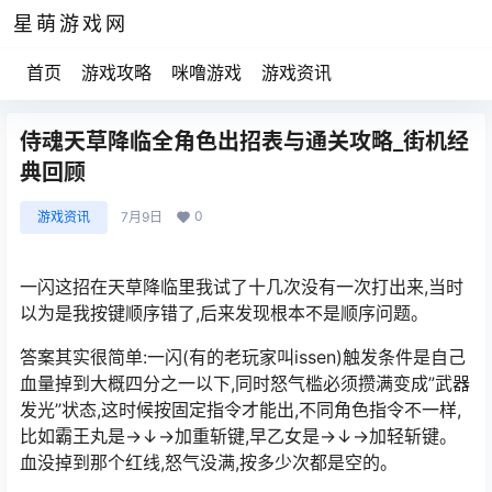
星萌游戏网
首页
游戏攻略
咪噜游戏
游戏资讯
侍魂天草降临全角色出招表与通关攻略_街机经
典回顾
0
游戏资讯
7月9日
一闪这招在天草降临里我试了十几次没有一次打出来,当时
以为是我按键顺序错了,后来发现根本不是顺序问题。
答案其实很简单:一闪(有的老玩家叫issen)触发条件是自己
血量掉到大概四分之一以下,同时怒气槛必须攒满变成”武器
发光”状态,这时候按固定指令才能出,不同角色指令不一样,
比如霸王丸是→↓→加重斩键,早乙女是→↓→加轻斩键。
血没掉到那个红线,怒气没满,按多少次都是空的。