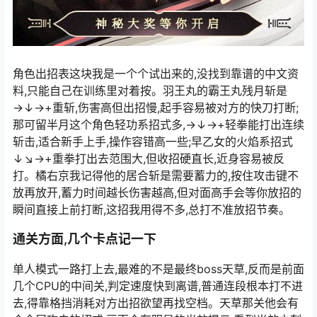
角色出招表这块我是一个个试出来的,没找到靠谱的中文资
料,只能自己在训练里对着按。羽王丸的霸王丸残月斩是
→↓→+重斩,伤害高但出招慢,起手容易被对方的快刀打断;
那可留半月这个角色轻功系招式多,→↓→+轻拳能打出连续
斩击,适合新手上手,操作容错高一些;早乙女的火焰系招式
↓↘→+重拳打出去范围大,但收招硬直长,近身容易被反
打。橘右京我记得他的居合斩是需要蓄力的,按住攻击键不
放再放开,蓄力时间越长伤害越高,但对面高手会等你放招的
瞬间直接上前打断,这招我用得不多,总打不准放招节奏。
通关方面,几个卡点记一下
单人模式一路打上去,最难的不是最终boss天草,反而是前面
几个CPU的中间关,判定速度快到离谱,普通连段根本打不进
去,得靠格挡消耗对方出招欲望再找空档。天草那关他会有