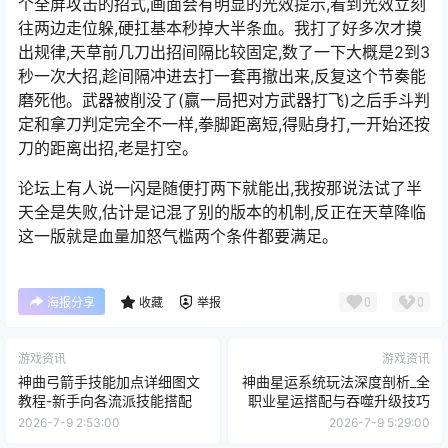
个全屏攻击的招式,画面会有明显的光效提示,看到光效立刻
往两边走位躲,硬扛基本秒掉大半条血。我打了好多次才摸
出规律,天草前几刀出招间隔比较固定,数了一下大概是2到3
秒一次大招,趁间隔冲进去打一套再撤出来,反复这个节奏能
磨死他。武器被削没了(赢一局把对方武器打飞)之后手斗判
定和拿刀判定完全不一样,拳脚距离短,得贴身打,一开始还按
刀的距离出招,老是打空。
论坛上有人说一闪是随便打两下就能出,我按那说法试了半
天全是失败,估计是记混了别的版本的机制,反正在天草降临
这一版就是血量加怒气槛两个条件都要满足。
0
0
海报分享
收藏
举报
游戏资讯
游戏资讯
神曲弓箭手技能加点详细图文
神曲星运系统玩法深度剖析_全
教程-新手向各流派技能搭配
职业星运搭配与吞噬升级技巧
2026-7-9 2:53:00
2026-7-9 5:29:00