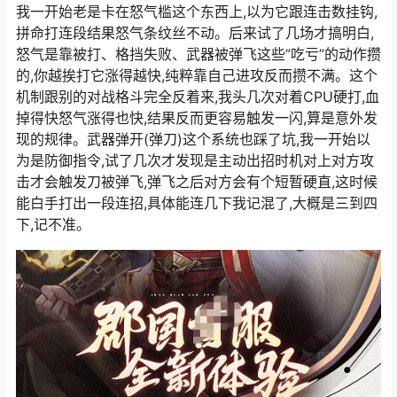
我一开始老是卡在怒气槛这个东西上,以为它跟连击数挂钩,
拼命打连段结果怒气条纹丝不动。后来试了几场才搞明白,
怒气是靠被打、格挡失败、武器被弹飞这些”吃亏”的动作攒
的,你越挨打它涨得越快,纯粹靠自己进攻反而攒不满。这个
机制跟别的对战格斗完全反着来,我头几次对着CPU硬打,血
掉得快怒气涨得也快,结果反而更容易触发一闪,算是意外发
现的规律。武器弹开(弹刀)这个系统也踩了坑,我一开始以
为是防御指令,试了几次才发现是主动出招时机对上对方攻
击才会触发刀被弹飞,弹飞之后对方会有个短暂硬直,这时候
能白手打出一段连招,具体能连几下我记混了,大概是三到四
下,记不准。