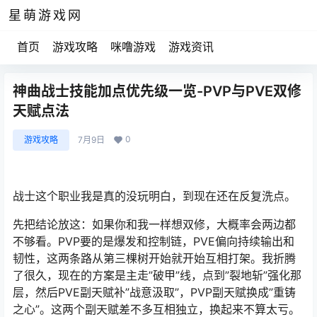
星萌游戏网
首页
游戏攻略
咪噜游戏
游戏资讯
神曲战士技能加点优先级一览-PVP与PVE双修
天赋点法
0
游戏攻略
7月9日
战士这个职业我是真的没玩明白，到现在还在反复洗点。
先把结论放这：如果你和我一样想双修，大概率会两边都
不够看。PVP要的是爆发和控制链，PVE偏向持续输出和
韧性，这两条路从第三棵树开始就开始互相打架。我折腾
了很久，现在的方案是主走”破甲”线，点到”裂地斩”强化那
层，然后PVE副天赋补”战意汲取”，PVP副天赋换成”重铸
之心”。这两个副天赋差不多互相独立，换起来不算太亏。