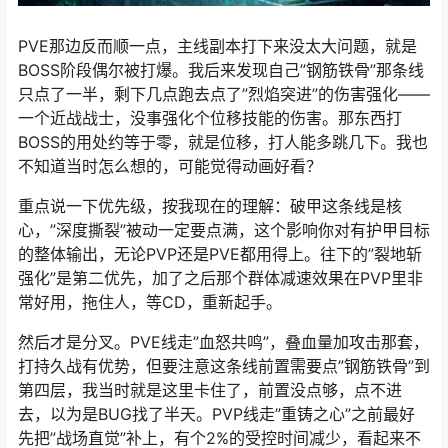
PVE那边反而顺一点，主线副本打下来没太大问题，就是
BOSS阶段偶尔被打爆。我后来发现自己”钢筋铁骨”那条线
只点了一半，剩下几点跑去点了”烈焰突进”的伤害强化——
一个近战战士，没事强化个位移技能的伤害。那东西打
BOSS的用处约等于零，就是位移，打人能多跳几下。我也
不知道当时怎么想的，可能觉得动画好看？
重点说一下优先级，按我现在的理解：破甲这条线是核
心，”深度撕裂”被动一定要点满，这个影响你对有护甲目标
的整体输出，无论PVP还是PVE都用得上。往下的”裂地斩
强化”是第二优先，加了之后那个群体减速效果在PVP里非
常好用，拖住人，等CD，重新起手。
然后才是分叉。PVE线走”血怒共鸣”，叠血量加攻击那套，
打持久战有优势，但要注意这条线前置需要点”钢筋铁骨”到
第四层，我当时就是这里卡住了，前置没点够，点不进
去，以为是BUG找了半天。PVP线走”重铸之心”之前最好
先把”战场直觉”补上，有个2%的受控时间减少，看起来不