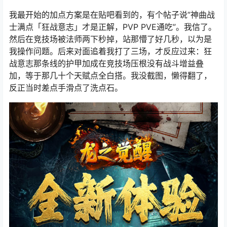
我最开始的加点方案是在贴吧看到的，有个帖子说”神曲战
士满点「狂战意志」才是正解，PVP PVE通吃”。我信了。
然后在竞技场被法师两下秒掉，站那懵了好几秒，以为是
我操作问题。后来对面追着我打了三场，才反应过来：狂
战意志那条线的护甲加成在竞技场压根没有战斗增益叠
加，等于那几十个天赋点全白搭。我没截图，懒得翻了，
反正当时差点手滑点了洗点石。