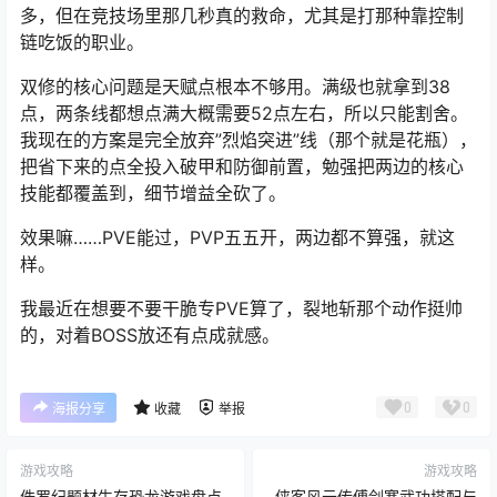
多，但在竞技场里那几秒真的救命，尤其是打那种靠控制
链吃饭的职业。
双修的核心问题是天赋点根本不够用。满级也就拿到38
点，两条线都想点满大概需要52点左右，所以只能割舍。
我现在的方案是完全放弃”烈焰突进”线（那个就是花瓶），
把省下来的点全投入破甲和防御前置，勉强把两边的核心
技能都覆盖到，细节增益全砍了。
效果嘛……PVE能过，PVP五五开，两边都不算强，就这
样。
我最近在想要不要干脆专PVE算了，裂地斩那个动作挺帅
的，对着BOSS放还有点成就感。
0
0
海报分享
收藏
举报
游戏攻略
游戏攻略
侏罗纪题材生存恐龙游戏盘点_
侠客风云传傅剑寒武功搭配与