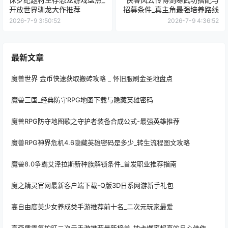
开放世界驯龙大作推荐
招募条件_真主角最强培养路线
2026-7-9 3:50:52
2026-7-9 4:36:52
最新文章
魔兽世界 金币快速获取搬砖攻略 _ 怀旧服刷金圣地盘点
魔兽三国_经典防守RPG地图下载与隐藏英雄密码
魔兽RPG防守地图歌之守护者装备合成公式-最强英雄推荐
魔兽RPG神界危机4.6隐藏英雄密码是多少_转生流程图文攻略
魔兽8.0争霸艾泽拉斯新种族解锁条件_首发职业推荐指南
魔之精灵官网最新客户端下载-Q版3D日系网游新手礼包
高自由度美少女养成类手游推荐前十名_二次元玩家最爱
高画质零氪护肝二次元手游推荐最新榜单_抽卡爆率超高的良心佳作