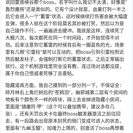
说回雷音峡谷那个boss，名字叫什么我记不太清，好像是”
轰烈魔将”还是类似的。它有个设计就是，血量打到一半之
后它会进入一个”蓄雷”状态，这时候继续打伤害会被大幅度
反弹，很多人就在这个阶段莫名其妙被打死，然后以为是
自己操作不行，一遍遍进去硬冲。我就是这样，连续死了
大概六次，每次都死在同一个时间段，才开始觉得不对
劲。后来注意到它蓄雷的时候背后有一圈蓝色的光，场景
里有几根”引雷柱”是可以互动的，把boss引到引雷柱附近
然后触发柱子，会强制打断它的蓄雷状态，之后正常输出
就行。这个机制游戏里完全没有教，连过场对话都没提，
属于你自己悟或者死够了去查帖。
隐藏道具方面，我自己摸到的一部分列一下，不保证全：
碎月林右上角烂树后的”苍鸦羽”，幽邪城第二层有个房间的
地板有个颜色不一样的砖块，踩上去会掉进隐藏小房间，
里面是”镇魔符·甲”（这个可以叠加携带，建议多存几
张），还有天罚台关卡在最终boss触发器激活之前往回
走，有一段路会出现原本封死的侧门变成可进入的状态，
里面有”九幽玉髓”，加魂力上限的，别激活了boss再想着