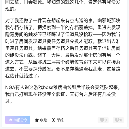
回去拿，门会锁死。我知道的就这几个，肯定还有我没发
现的。
对了我还做了一件现在想起来有点离谱的事，幽邪城那块
我存档存错了，把探索到一半的存档覆盖掉，重进去发现
隐藏房间的触发砖已经踩过了但道具没拾取——因为我当
时进了房间发现道具要任务道具兑换才能取，就退出去准
备凑任务道具，结果覆盖存档之后任务道具有了但进房间
的砖没法再踩。绕了一大圈，最后发现那个房间有另一个
进入方式，从幽邪城三层某个破墙位置跳下来可以直接落
进去，不需要踩砖触发。要不是存档逼着我乱走，这条路
我估计就错过了。
NGA有人说这游戏boss难度曲线到后半段会突然陡起来，
我自己打到现在还没完全验证，天罚台之后还有几关没
过。
0
0
海报分享
收藏
举报