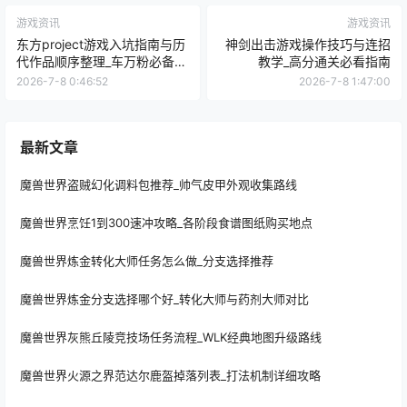
游戏资讯
游戏资讯
东方project游戏入坑指南与历
神剑出击游戏操作技巧与连招
代作品顺序整理_车万粉必备科
教学_高分通关必看指南
普
2026-7-8 0:46:52
2026-7-8 1:47:00
最新文章
魔兽世界盗贼幻化调料包推荐_帅气皮甲外观收集路线
魔兽世界烹饪1到300速冲攻略_各阶段食谱图纸购买地点
魔兽世界炼金转化大师任务怎么做_分支选择推荐
魔兽世界炼金分支选择哪个好_转化大师与药剂大师对比
魔兽世界灰熊丘陵竞技场任务流程_WLK经典地图升级路线
魔兽世界火源之界范达尔鹿盔掉落列表_打法机制详细攻略