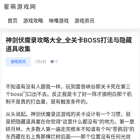
星萌游戏网
首页
游戏攻略
咪噜游戏
游戏资讯
神剑伏魔录攻略大全_全关卡BOSS打法与隐藏
道具收集
0
游戏资讯
7月8日
不知道有没有人跟我一样，玩到雷音峡谷那关卡死在第三
个boss门口出不去。反正我是卡了好一阵才搞明白那个机
制不是真的打血量，是有触发条件的。
从头说起。神剑伏魔录这游戏的关卡设计有一个习惯，就
是把隐藏道具塞在你觉得”这里什么都没有”的地方。第一章
碎月林，大多数人第一遍走完根本不知道有个叫”苍鸦羽”的
东西藏在右上角那棵烂树后面——那个位置没有任何光效