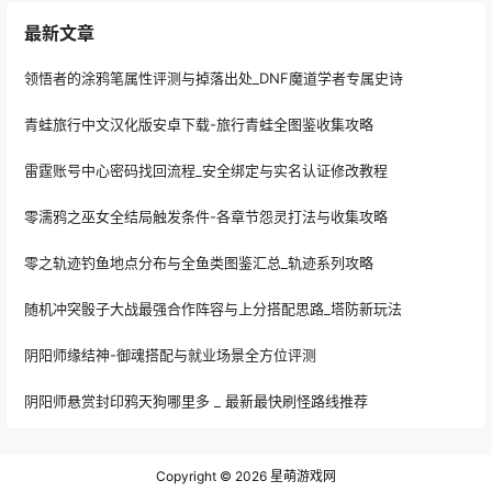
最新文章
领悟者的涂鸦笔属性评测与掉落出处_DNF魔道学者专属史诗
青蛙旅行中文汉化版安卓下载-旅行青蛙全图鉴收集攻略
雷霆账号中心密码找回流程_安全绑定与实名认证修改教程
零濡鸦之巫女全结局触发条件-各章节怨灵打法与收集攻略
零之轨迹钓鱼地点分布与全鱼类图鉴汇总_轨迹系列攻略
随机冲突骰子大战最强合作阵容与上分搭配思路_塔防新玩法
阴阳师缘结神-御魂搭配与就业场景全方位评测
阴阳师悬赏封印鸦天狗哪里多 _ 最新最快刷怪路线推荐
Copyright © 2026
星萌游戏网