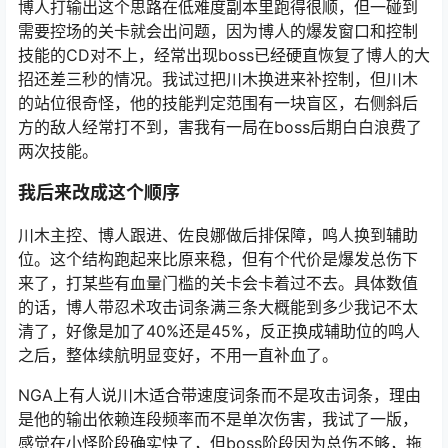
博人打输出这个思路在低难度副本里跑得很顺，但一碰到
需要控场的关卡就会出问题，因为博人的爆发窗口和控制
技能的CD对不上，经常出现boss已经硬直恢复了博人的大
招还差三秒的情况。我试过把川木换进来补控制，但川木
的站位很奇怪，他的技能判定范围有一块盲区，右侧斜后
方的敌人经常打不到，害我有一局在boss后期白白浪费了
两次技能。
我后来改成这个顺序
川木主控、博人跟进、佐良娜做后排保障，鸣人换到辅助
位。这个结构跑起来比原来稳，但有个代价是爆发总伤下
来了，打某些有血量门槛的关卡会卡着过不去。具体数值
的话，博人带忍术攻击词条满三条大概能到多少我记不太
清了，好像是加了40%还是45%，反正换成辅助位的鸣人
之后，整体续航明显变好，不用一直补血了。
NGA上有人说川木适合带速度词条而不是攻击词条，理由
是他的输出依赖连段频率而不是单次伤害，我试了一版，
感觉在小怪阶段确实快了，但boss阶段因为总伤不够，拖