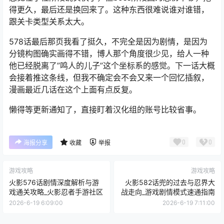
得更久，最后还是换回来了。这种东西很难说谁对谁错，
跟关卡类型关系太大。
578话最后那页我看了挺久，不完全是因为剧情，是因为
分镜构图确实画得不错，博人那个角度很少见，给人一种
他已经脱离了”鸣人的儿子”这个坐标系的感觉。下一话大概
会接着推这条线，但我不确定会不会又来一个回忆插叙，
漫画最近几话在这个上面有点反复。
懒得等更新通知了，直接盯着汉化组的账号比较省事。
0
0
海报分享
收藏
举报
游戏攻略
游戏攻略
火影576话剧情深度解析与游
火影582话兜的过去与忍界大
戏通关攻略_火影忍者手游社区
战走向_游戏剧情模式速通指南
2026-6-19 6:09:00
2026-6-19 7:11:00