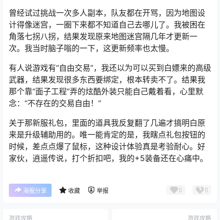
曾经试过挑战一次多人副本，队友都在开骂，因为地图设
计得像迷宫，一圈下来都不知道自己去哪儿了。我被困在
角落七拐八拐，结果发现原来地图迷宫隔几年才更新一
次。我当时脑子嗡的一下，这更新频率也太慢。
有人说游戏有“自由交易”，我还以为可以买到白嫖来的高级
武器，结果发现很多东西要绑定，根本转卖不了。结果我
那个靠“面子工程”弄的炫酷外装只能自己戴着看，心里默
念：“不存在的交易自由！”
关于那新服礼包，里面的道具我反复翻了几遍才搞明白原
来是升级辅助用的。唯一能肯定的是，我瞎点礼包按钮的
时候，差点点爆了鼠标，这种设计体验真是考验耐心。好
家伙，逍遥传说，打个折扣吧，我的+5装备还在心痛中。
0
0
海报分享
收藏
举报
游戏攻略
游戏攻略