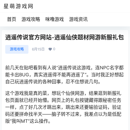
星萌游戏网
首页
游戏攻略
咪噜游戏
游戏资讯
逍遥传说官方网站-逍遥仙侠题材网游新服礼包
0
游戏攻略
6月15日
前几天在贴吧看到有人说“逍遥传说这游戏，连NPC名字都
能卡出BUG，真实逍遥得不能再逍遥了”。当时我正好想起
自己玩逍遥传说的各种囧事，忍不住想说几句。
这个游戏我是真的菜，想玩个仙侠网游，结果逛到新服礼
包页面就已经开始懵。网页上的礼包按键藏得跟秘密任务
一样，点了好几次才跳出来，跳出来还要输验证码，验证
码还要拼命找半天——脑子转不过来，我差点以为是低配
版“我叫MT”这么操作。