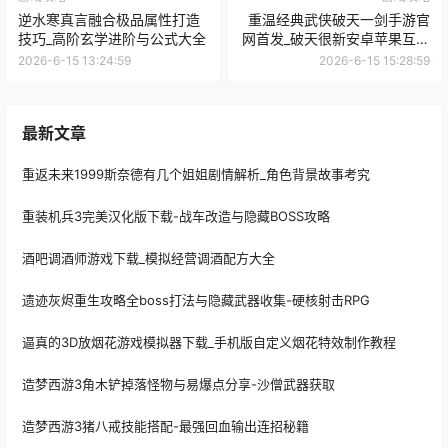
逆水寒真言融合极品属性打造
重温经典武侠破天一剑手游官
技巧_高阶玄学进阶与公式大全
网首发_破天很新安卓苹果互通
版下载
2026-6-15 13:24:59
2026-6-15 15:28:59
最新文章
重返未来1999斯奈德有几个姐姐剧情解析_角色背景故事考究
重装机兵3完美汉化版下载-战车改造与隐藏BOSS攻略
酒吧调酒师游戏下载_模拟经营调酒配方大全
遗迹灰烬重生攻略全boss打法与隐藏武器收集-硬核射击RPG
逼真的3D放烟花游戏模拟器下载_手机版自定义烟花特效制作教程
造梦西游3角木铲掉落怪物与易爆点分享-沙僧武器获取
造梦西游3猪八戒技能搭配-最强回血输出连招秘籍