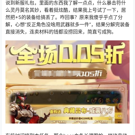
说到新服礼包，里面的东西我了解一点点，什么暴击符什
么灵丹莫名其妙，看着挺炫酷，结果我上号试了一下，居
然把+5的装备给搞丢了。咋回事？原来我傻乎乎点了分
解，心想“反正角色没啥用武器就多一件”，结果分解完装备
直接消失，连卖材料的钱都没捞回来，简直亏成狗。