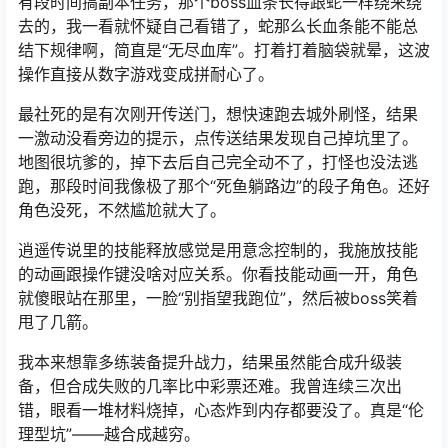
有段时间搞副本任务，那个boss血条长得跟蛇一样绕来绕
去的，我一看就怀疑自己看错了，蛇那么长血条能不能总
结下规律啊，简直是“无尽血库”。打着打着脑袋就晕，这波
操作直接从数字游戏变成拼耐心了。
最社死的是有次刚开传送门，想快速跑去城外刷怪，结果
一激动没看旁边的提示，点传送结果发现自己掉坑里了。
地图很坑爹的，掉下去后自己完全动不了，打怪也没法逃
跑，那段时间我像极了那个“死鱼躺路边”的段子角色。还好
角色没死，不然尴尬就大了。
逍遥传说里的技能释放感觉是用意念控制的，我施放技能
的动画跟操作键没啥对应关系。你看技能动画一开，角色
就傻眼站在那里，一脸“别指望我跑位”，然后被boss笑着
甩了几箭。
我本来想靠多练装备提升战力，结果虽然能合成升级装
备，但合成失败的几率比中彩票还难。我曾连续三次出
错，眼看一堆材料烧掉，心态炸到内存都要没了。真是“伦
理型坑”——越合成越穷。