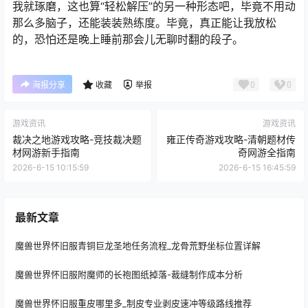
我就琢磨，这也算“轻松解压”的另一种形态吧，毕竟不用动
那么多脑子，还能装装熟练度。毕竟，真正能让我放松
的，恐怕还是晚上睡前那会儿无聊时翻的段子。
0
0
海报分享
收藏
举报
游戏资讯
游戏资讯
裁决之地游戏攻略-竞技裁决题
雍正传奇游戏攻略-清朝题材传
材网游新手指南
奇网游全指南
2026-6-15 10:15:59
2026-6-15 16:45:59
最新文章
魔兽世界怀旧服青铜巨龙圣地任务流程_龙骨荒野坐标位置详解
魔兽世界怀旧服附魔师的长袍图纸掉落-裁缝制作成本分析
魔兽世界怀旧服重皮哪里多_制皮专业剥皮速冲等级路线推荐