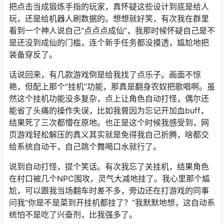
把点击当成锻炼手指的玩家，真怀疑这些设计到底是给人
玩，还是给机器人刷数据的。想想就好笑，有次我在群里
看到一个神人说自己“点点点成仙”，我那时候怀疑自己是不
是还没到成仙的门槛，连个新手任务都没摸透，尴尬地把
装备穿反了。
话说回来，有几款游戏倒是给我找了点乐子。画面不惊
艳，但配上那个“挂机”功能，那真是翻身农奴把歌唱啊。虽
然这个挂机功能没多复杂，点上让角色自动打怪，偶尔还
能省了头痛的操作失误，比如我曾因为忘记开加血buff，
结果死了三次都懵在原地。也正是这个时候我感受到，网
页游戏轻松解压的真义其实就是免得我自己折腾，啥都交
给系统自动干，自己跳个舞喝口水就行了。
说到自动打怪，提个笑话。有次我忘了关挂机，结果角色
在村口被几个NPC围攻，灵气大减地挂了。我心里那个尴
尬，可以跟我当场翻车时差不多，旁边还在打游戏的同事
问我“你是不是菜到开挂机都挂了？”我默默地想，这自动系
统怕不是吃了兴奋剂，比我强多了。