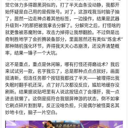
觉它体力多得跟黑洞似的，打了半天血条没动静，我都开
始怀疑是自己用的是假账号。对了，这游戏我当时脑子抽
了，居然一边走神点着其他标签，一边操作，结果是武器
升级到+7的那把被我拿去分解了。分解完之后，打怪啥的
就更像被恶魔附体，攻击力掉得让我想翻脸。不过倒是出
奇制胜地学了会折腾装备部分，里面居然还有类似“炼金术”
那种随机强化环节，弄得我天天心态崩溃，还没弄清楚概
率，结果一锤子一个大坑。
这不是重点，重点是休闲嘛，哪有打怪还得磨战术？我后
来试试另一款，名字我忘了，总是那种点点点就好，画面
挺清新，但连任务那个按钮我都找了半天——被埋得比我
失眠时翻手机还深，点了好几次都没反应，尴尬地缓存没
刷新。结果据说贴吧里有人说这按钮点了会爆肝，我一点
进去就懒了。这倒是挺符合我银屏神游的状态，倒不如拿
它刷点碎片割割草，反正没啥负担，只是偶尔被怪莫名其
妙地卡住，脑子一片空白。