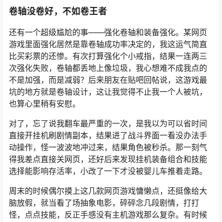
卷轴没卷好，不如卷王者
还有一个超级尴尬的事——强化卷轴和装备强化。某网页
游戏里面强化居然是靠卷轴成功率决定的，我这运气简直
比买彩票的还惨。有次打算强化个小戒指，结果一连两三
次强化失败，卷轴都丢地上像垃圾，我心想难不成我点的
不是加强，而是减弱？后来朋友在贴吧回帖说，这游戏最
坑的地方就是卷轴设计，这让我觉得不止我一个人被坑，
也算心里稍有安慰。
对了，忘了说我翻车最严重的一次，是我以为可以省时间
直接开挂机刷剧情副本，结果进了战斗界面一看没办法手
动操作，怪一波波地冲过来，结果角色被秒杀。那一刻气
得我差点直接关网页，还好后来发现挂机装备组合和技能
选择能影响存活率，小改了一下才没被婴儿车推着走路。
周末的时候偶尔摸上这几款网页游戏慵懒点，还挺像给大
脑放假，就当看了场抽象电影，碎碎念几段剧情，打打
怪，点点技能，反正手感没有主机游戏那么复杂。有时候