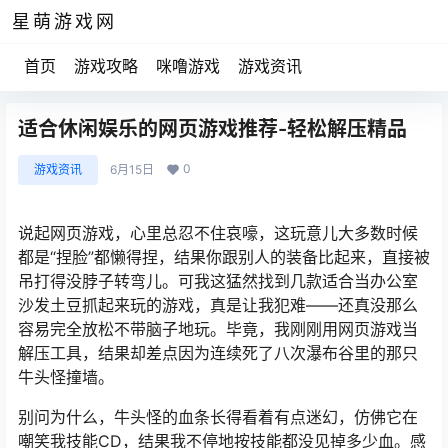
星萌游戏网
首页
游戏攻略
咪噜游戏
游戏资讯
适合休闲娱乐的网页游戏推荐-轻松解压精品
0
游戏资讯
6月15日
说起网页游戏，心里总忍不住哀嚎，这玩意儿大多数时候
都是“捏脸”都懒得捏，结果你跟别人的装备比起来，直接被
吊打得没脖子转弯儿。可我这猛然找到几款适合当办公室
沙发土豆抓起来玩的游戏，真是让我犯难——还真没那么
容易完全放松不带脑子地玩。毕竟，我刚刚用网页游戏当
解压工具，结果却差点因为连续死了八次瀑布谷里的那只
牛头怪撞墙。
别问为什么，牛头怪的血条长得看着有点迷幻，仿佛它在
嘲笑我技能CD，结果我不停地按技能都没见掉多少血。感