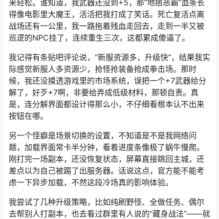
来轻松。谁知道，我武器还没到+5，那“地痞恶霸”血条长
得像电影里大魔王，活活把我打成了笑话。死亡复活点离
战场还有一公里，我一路拖着残血走回去，走到一半又被
巡逻的NPC挂了，连续重生三次，这都累成傻逼了。
我记得有条贴吧评论说，“新服资源多，升级快”，结果我实
际感觉新服人多资源少，抢怪抢装备抢成拳击场。那时
候，我还没摸透游戏里的市场系统，误把一个+7武器给分
解了，好歹+7啊，非要给弄成低级材料，那顿自责。真
是，连分解界面都设计得那么小，不仔细看根本认不出来
按钮在哪。
另一个怪癖是场景切换的设置，不知道是不是我网络问
题，加载界面常卡半分钟，看着进度条像极了蜗牛慢爬。
刚打完一场副本，还没恢复状态，屏幕直接跳回主城，还
差点以为自己被踢了出服务器。话说这点，官方能不能考
虑一下异步加载，不然这段冷场真的影响体验。
我尝试了几种升级策略，比如纯刷野怪、全做任务、偶尔
去帮别人打副本，也去看过群里有人说的“藏身战法”——就