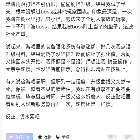
是蹲角落打怪不引仇恨，偷偷刷怪升级。结果我试了半
天，根本没躲过boss或其他玩家围攻。印象最深是，一次
我蹲在树林里打几只小怪，旁边来了个别人家族的玩家，
一下子引了波boss，结果我被boss盯上当了肉垫子，这波
社死严重。
说起来，游戏里的装备强化系统有够迷糊，好几次我点错
升级材料，结果消耗了没啥提升反而破坏了强化值，瞬间
又绕回从头开始。我怀疑是不是设计师想让我“慎重操作”，
无奈手速慢，也没啥智能提示，总得把眼睛贴在按钮上。
有人说这游戏靠肝，但肝到一定程度，升级曲线又突然卡
死，像被一道看不见的墙堵住。我现在有点拿不准要不要
继续玩，毕竟挺占时间，升级又这么折磨人。反正贴吧里
看到别人说新服务器再开一次，速度还是一样慢。
反正…伐木累吧
0
0
海报分享
收藏
举报