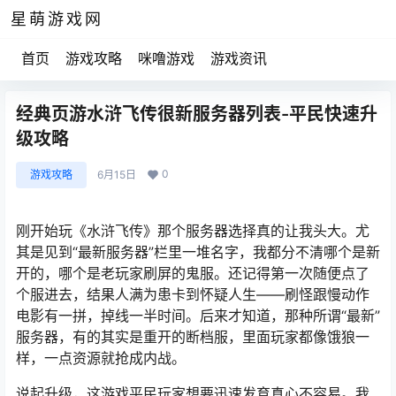
星萌游戏网
首页
游戏攻略
咪噜游戏
游戏资讯
经典页游水浒飞传很新服务器列表-平民快速升
级攻略
0
游戏攻略
6月15日
刚开始玩《水浒飞传》那个服务器选择真的让我头大。尤
其是见到“最新服务器”栏里一堆名字，我都分不清哪个是新
开的，哪个是老玩家刷屏的鬼服。还记得第一次随便点了
个服进去，结果人满为患卡到怀疑人生——刷怪跟慢动作
电影有一拼，掉线一半时间。后来才知道，那种所谓“最新”
服务器，有的其实是重开的断档服，里面玩家都像饿狼一
样，一点资源就抢成内战。
说起升级，这游戏平民玩家想要迅速发育真心不容易。我