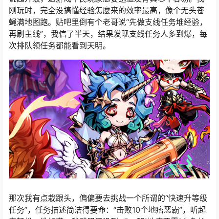
刚玩时，完全没搞懂经验怎麽来的效率最高，像个无头苍
蝇满地图跑。贴吧里倒有个老哥说“先做支线任务堆经验，
再刷主线”，我信了半天，结果发现支线任务人多到爆，每
次排队领任务都能看到天明。
那次我有点栽跟头，偏偏要去挑战一个所谓的“快速升等级
任务”，任务描述简洁得要命：“击败10个地痞恶霸”，听起