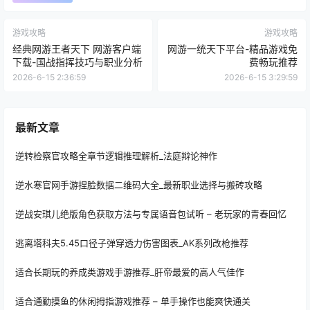
游戏攻略
游戏攻略
经典网游王者天下 网游客户端
网游一统天下平台-精品游戏免
下载-国战指挥技巧与职业分析
费畅玩推荐
2026-6-15 2:36:59
2026-6-15 3:29:59
最新文章
逆转检察官攻略全章节逻辑推理解析_法庭辩论神作
逆水寒官网手游捏脸数据二维码大全_最新职业选择与搬砖攻略
逆战安琪儿绝版角色获取方法与专属语音包试听 – 老玩家的青春回忆
逃离塔科夫5.45口径子弹穿透力伤害图表_AK系列改枪推荐
适合长期玩的养成类游戏手游推荐_肝帝最爱的高人气佳作
适合通勤摸鱼的休闲拇指游戏推荐 – 单手操作也能爽快通关