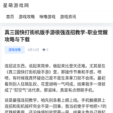
星萌游戏网
首页
游戏攻略
咪噜游戏
游戏资讯
真三国快打街机版手游很强连招教学-职业觉醒
攻略与下载
0
游戏攻略
6月13日
连招这东西，说起来简单，做起来比登天还难。尤其是在
《真三国快打街机版手游》里，那操作节奏和手感，啧
啧，有时候我真怀疑自己是不是生来拿刀就不会挥。最初
看到别人狂跳乱砍，花里胡哨一气呵成，结果我手一滑就
成了“怼空气”派代表，那滋味，真是有点想砸手机。
说是最强连招教学，咱先别急着上纲上线。手机触摸屏上
连招和街机摇杆完全不是一回事，我当初傻乎乎地把+7的
武器按着用，还没啥感知就屏幕一晃，结果主角自己跳起