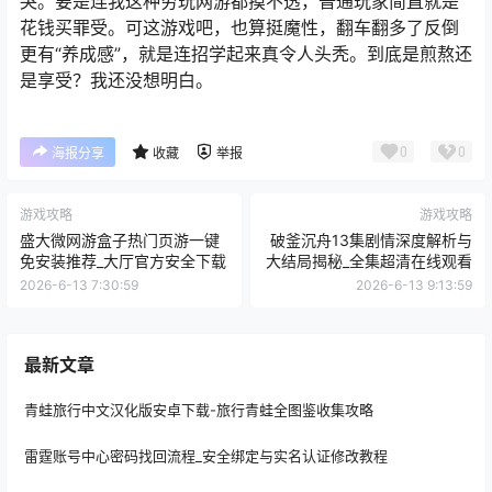
哭。要是连我这种穷玩网游都摸不透，普通玩家简直就是
花钱买罪受。可这游戏吧，也算挺魔性，翻车翻多了反倒
更有“养成感”，就是连招学起来真令人头秃。到底是煎熬还
是享受？我还没想明白。
0
0
海报分享
收藏
举报
游戏攻略
游戏攻略
盛大微网游盒子热门页游一键
破釜沉舟13集剧情深度解析与
免安装推荐_大厅官方安全下载
大结局揭秘_全集超清在线观看
2026-6-13 7:30:59
2026-6-13 9:13:59
最新文章
青蛙旅行中文汉化版安卓下载-旅行青蛙全图鉴收集攻略
雷霆账号中心密码找回流程_安全绑定与实名认证修改教程