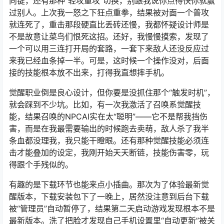
向键，还有那种“轻攻重攻”切换，别跟我说你点得快你就赢
过别人。上次我一怒之下狂点重拳，结果被对面一个普攻
就连死了，重击那段硬直比丢砖还慢，我都怀疑设计师是
不是故意让菜鸟们恨死这招。还好，我慢慢摸索，发现了
一个可以用三连打开局的套路，一套下来敌人还没反应过
来我已经血条掉一半。可是，这时候一个操作没对，后面
接的技能根本放不出来，打得我直想摔手机。
觉醒职业倒是良心设计，但你要是没抓住那个“触发时机”，
就会踩到不少坑。比如，有一次我激活了召唤系觉醒技
能，结果召唤的NPCAI实在太“聪明”——它不是帮我挡伤
害，而是在我最需要输出的时候跑去卖萌，敌人杀了我半
条血都没理我，我只能干瞪眼。还有那种觉醒技能必须连
击才能叠加的设定，我刚开始天天断链，技能伤害零，玩
得跟个手残似的。
有趣的是下载环节也能来点小插曲。那次为了体验最新觉
醒版本，下载安装包下了一晚上，居然没注意到后台下载
被“管理员”自动暂停了，结果第二天启动游戏发现根本不是
最新版本。洗了把脸才发现自己手机设置里“自动更新”被关