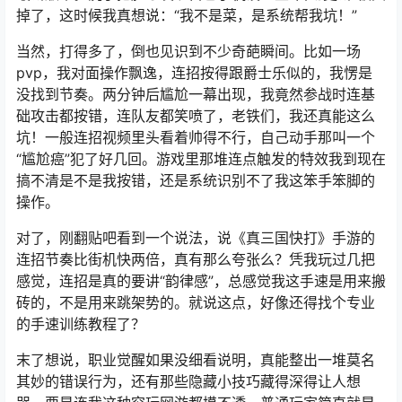
掉了，这时候我真想说：“我不是菜，是系统帮我坑！”
当然，打得多了，倒也见识到不少奇葩瞬间。比如一场
pvp，我对面操作飘逸，连招按得跟爵士乐似的，我愣是
没找到节奏。两分钟后尴尬一幕出现，我竟然参战时连基
础攻击都按错，连队友都笑喷了，老铁们，我还真能这么
坑！一般连招视频里头看着帅得不行，自己动手那叫一个
“尴尬癌”犯了好几回。游戏里那堆连点触发的特效我到现在
搞不清是不是我按错，还是系统识别不了我这笨手笨脚的
操作。
对了，刚翻贴吧看到一个说法，说《真三国快打》手游的
连招节奏比街机快两倍，真有那么夸张么？凭我玩过几把
感觉，连招是真的要讲“韵律感”，总感觉我这手速是用来搬
砖的，不是用来跳架势的。就说这点，好像还得找个专业
的手速训练教程了？
末了想说，职业觉醒如果没细看说明，真能整出一堆莫名
其妙的错误行为，还有那些隐藏小技巧藏得深得让人想