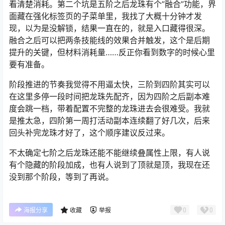
看清楚消耗。第二个坑是五阶之后龙珠有个”融合”功能，界
面藏在强化标签页的子菜单里，我找了大概十分钟才发
现，以为是没解锁，结果一直在的，就是入口藏得很深。
融合之后可以把两条技能线的效果合并触发，这个是后期
提升的关键，但材料消耗量……反正你看到数字的时候心里
要有准备。
阶段推进的节奏我觉得不用逼太快，三阶到四阶其实可以
在这里多停一段时间把龙珠先配齐，因为四阶之后副本难
度会跳一档，带着配置不完整的龙珠进去会很难受。我就
是推太急，四阶第一周打活动副本连续翻了好几次，后来
回头补完龙珠才好了，这个顺序建议反过来。
不太确定七阶之后龙珠还能不能继续叠属性上限，有人说
有个隐藏的阶段加成，也有人说到了顶就是顶，我现在还
没到那个阶段，等到了再说。
0
0
海报分享
收藏
举报