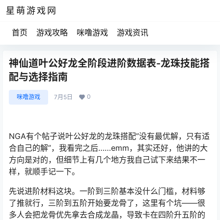
星萌游戏网
首页
游戏攻略
咪噜游戏
游戏资讯
神仙道叶公好龙全阶段进阶数据表-龙珠技能搭
配与选择指南
0
咪噜游戏
7月5日
NGA有个帖子说叶公好龙的龙珠搭配”没有最优解，只有适
合自己的解”，我看完之后……emm，其实还好，他讲的大
方向是对的，但细节上有几个地方我自己试下来结果不一
样，就顺手记一下。
先说进阶材料这块。一阶到三阶基本没什么门槛，材料够
了推就行，三阶到五阶开始要龙骨了，这里有个坑——很
多人会把龙骨优先拿去合成龙晶，导致卡在四阶升五阶的