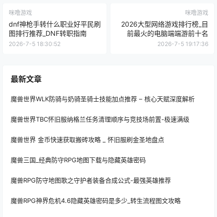
咪噜游戏
咪噜游戏
dnf神枪手转什么职业好平民刷
2026大型网络游戏排行榜_目
图排行推荐_DNF转职指南
前最火的电脑端端游前十名
2026-7-5 18:30:52
2026-7-5 19:17:36
最新文章
魔兽世界WLK防骑与奶骑圣骑士技能加点推荐 – 核心天赋深度解析
魔兽世界TBC怀旧服纳格兰任务清理顺序与竞技场前置-极速满级
魔兽世界 金币快速获取搬砖攻略 _ 怀旧服刷金圣地盘点
魔兽三国_经典防守RPG地图下载与隐藏英雄密码
魔兽RPG防守地图歌之守护者装备合成公式-最强英雄推荐
魔兽RPG神界危机4.6隐藏英雄密码是多少_转生流程图文攻略