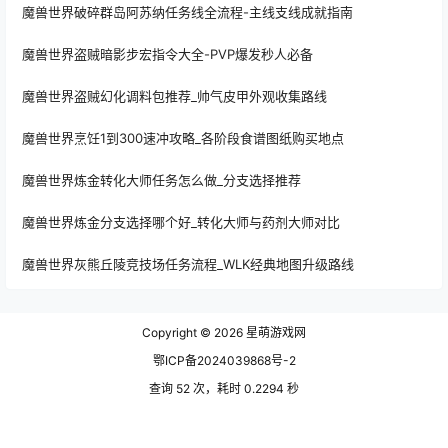
魔兽世界破碎群岛阿苏纳任务线全流程-主线支线成就指南
魔兽世界盗贼暗影步宏指令大全-PVP爆发秒人必备
魔兽世界盗贼幻化调料包推荐_帅气皮甲外观收集路线
魔兽世界烹饪1到300速冲攻略_各阶段食谱图纸购买地点
魔兽世界炼金转化大师任务怎么做_分支选择推荐
魔兽世界炼金分支选择哪个好_转化大师与药剂大师对比
魔兽世界灰熊丘陵竞技场任务流程_WLK经典地图升级路线
Copyright © 2026
星萌游戏网
鄂ICP备2024039868号-2
查询 52 次，耗时 0.2294 秒