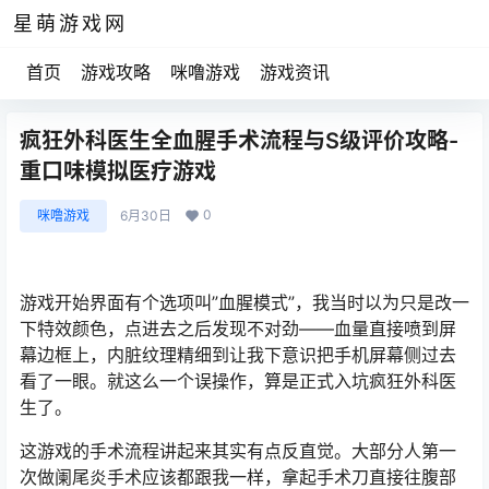
星萌游戏网
首页
游戏攻略
咪噜游戏
游戏资讯
疯狂外科医生全血腥手术流程与S级评价攻略-
重口味模拟医疗游戏
0
咪噜游戏
6月30日
游戏开始界面有个选项叫”血腥模式”，我当时以为只是改一
下特效颜色，点进去之后发现不对劲——血量直接喷到屏
幕边框上，内脏纹理精细到让我下意识把手机屏幕侧过去
看了一眼。就这么一个误操作，算是正式入坑疯狂外科医
生了。
这游戏的手术流程讲起来其实有点反直觉。大部分人第一
次做阑尾炎手术应该都跟我一样，拿起手术刀直接往腹部