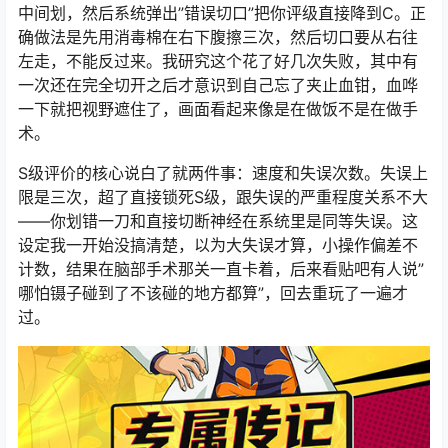
中间划，然后系统弹出”错误切口”把你评级直接降到C。正
确做法是先用消毒棉在右下腹擦三次，然后切口要从右往
左走，不能反过来。我研究这个花了好几次失败，其中有
一次还在完全切开之后才意识到自己忘了夹止血钳，血哗
一下就把视野遮住了，画面看起来像是在做饭不是在做手
术。
S级评价的核心说白了就两件事：速度和失误次数。失误上
限是三次，超了直接锁死S级，跟失误的严重程度关系不大
——你划错一刀和直接切断神经在系统里是同等失误。这
设定我一开始没搞清楚，以为大失误才算，小操作偏差不
计数，结果在脑部手术那关一直卡着，后来看贴吧有人说”
哪怕镊子碰到了不该碰的地方都算”，回去重玩了一遍才
过。