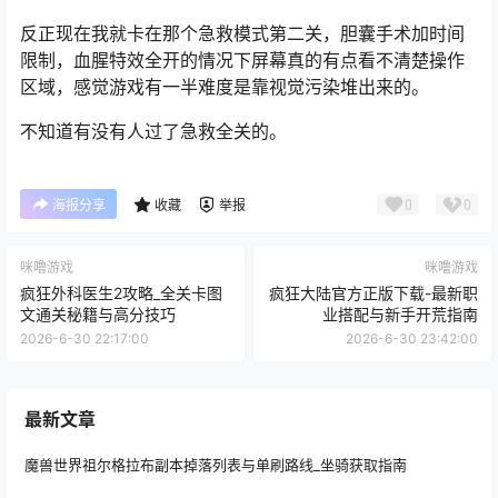
反正现在我就卡在那个急救模式第二关，胆囊手术加时间
限制，血腥特效全开的情况下屏幕真的有点看不清楚操作
区域，感觉游戏有一半难度是靠视觉污染堆出来的。
不知道有没有人过了急救全关的。
0
0
海报分享
收藏
举报
咪噜游戏
咪噜游戏
疯狂外科医生2攻略_全关卡图
疯狂大陆官方正版下载-最新职
文通关秘籍与高分技巧
业搭配与新手开荒指南
2026-6-30 22:17:00
2026-6-30 23:42:00
最新文章
魔兽世界祖尔格拉布副本掉落列表与单刷路线_坐骑获取指南