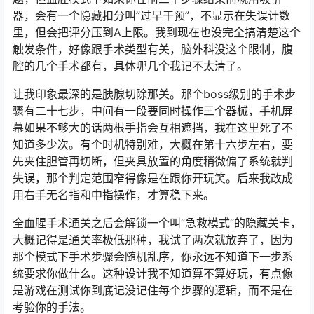
器，会有一个隐藏扣分叫”过早干预”，不显示在失误计数
里，但会把评分压到A上限。我到现在也没完全搞清楚这个
触发条件，好像跟手术类型有关，脑外科没这个限制，腹
腔的几个手术都有，具体哪几个我记不太清了。
让我印象最深的是胰腺切除那关。那个boss级别的手术步
骤有二十七步，中间有一段要同时操作三个器械，手机屏
幕如果不够大的话两根手指会互相遮挡，我在这里死了不
知道多少次。有个时机特别难，大概在第十六步左右，要
先夹住胆管再切断，但夹具放置的角度稍微偏了系统就判
失误，那个判定范围窄得像是在跟你开玩笑。后来我改成
用右手无名指和中指操作，才算稳下来。
全血腥手术通关之后会解锁一个叫”急救模式”的隐藏关卡，
大概记得是通关率极低那种，我试了两次就放弃了，因为
那个模式下手术步骤会随机乱序，你永远不知道下一步系
统要求你做什么。这种设计我不知道算不算好玩，有点像
是游戏在测试你到底记没记住每个步骤的逻辑，而不是在
考验你的手法。