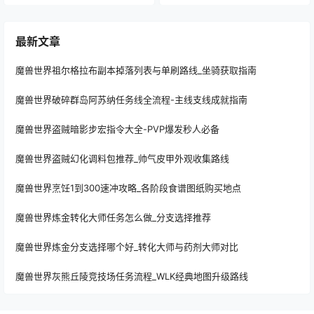
最新文章
魔兽世界祖尔格拉布副本掉落列表与单刷路线_坐骑获取指南
魔兽世界破碎群岛阿苏纳任务线全流程-主线支线成就指南
魔兽世界盗贼暗影步宏指令大全-PVP爆发秒人必备
魔兽世界盗贼幻化调料包推荐_帅气皮甲外观收集路线
魔兽世界烹饪1到300速冲攻略_各阶段食谱图纸购买地点
魔兽世界炼金转化大师任务怎么做_分支选择推荐
魔兽世界炼金分支选择哪个好_转化大师与药剂大师对比
魔兽世界灰熊丘陵竞技场任务流程_WLK经典地图升级路线