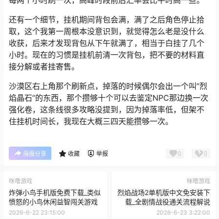
每两个小时刷一次，高峰时段前后汇率会比平时高一些。
还有一个细节，挂机期间背包会满，满了之后角色停止拾
取，这个我第一周根本没意识到，就觉得怎么老是没什么
收获，后来才发现背包从下午就满了，相当于白挂了几个
小时。现在的习惯是挂机前清一次背包，把不要的材料直
接分解或者挂寄售。
沙漠区右上角那个刷新点，掉落的时候偶尔会出一个叫”烈
焰晶石”的东西，那个攒够十个可以去鉴定NPC那边换一次
强化卷，这条线很多攻略没提到，因为掉落率低，但架不
住挂机时间长，我现在大概三四天能攒够一次。
0
0
海报分享
收藏
举报
咪噜游戏
咪噜游戏
炸弹小鸟手机版免费下载_类似
烈焰战场2单机版中文免安装下
愤怒的小鸟休闲益智闯关游戏
载_全剧情战役通关流程解说
2026-6-22 23:15:00
2026-6-23 3:22:00