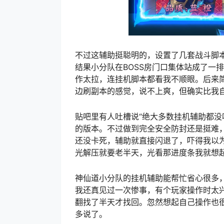
不过这辅助挺聪明的，设置了几套战斗脚
结果小分队在BOSS房门口集体站成了一
作太拉，连挂机脚本都看我不顺眼。后来
边刷副本的感觉，说不上爽，但确实比我
贴吧里有人吐槽说“绝大多数挂机辅助都没
的版本。不过做到完全安全防封还是挺难，
还没卡死，辅助就直接闪退了，吓得我以
光解压就要老半天，光看那进度条我就想
神仙道小分队的挂机辅助能帮忙省心很多
我还真见过一次惨事，有个玩家操作时太
翻找了半天才找回。忽然想起自己操作也
多说了。