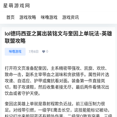
星萌游戏网
首页
游戏攻略
咪噜游戏
游戏资讯
lol德玛西亚之翼出装铭文与奎因上单玩法-英雄
联盟攻略
0
咪噜游戏
7月6日
打开符文页准备配奎因，主系精密带强攻、凯旋、欢欣、
致命一击，副系主宰带血之滋味和贪欲猎手。属性碎片选
攻速、自适应、护甲或魔抗看对面。装备第一件直接岚
切，鞋子攻速鞋，然后收集者接无尽，最后两件看情况出
饮血或者守护天使。
奎因这英雄上单就是靠射程欺负近战，前三级压制力很
足。对线带引燃，一级学E鹰击长空，这技能能标记被动，
标记打出来能回蓝还有额外伤害。二级学Q致盲突袭，三级