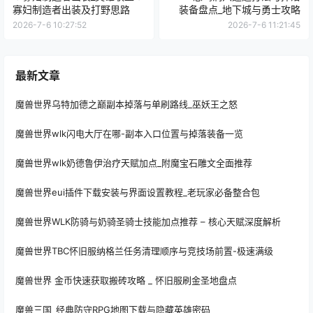
寡妇制造者出装及打野思路
装备盘点_地下城与勇士攻略
2026-7-6 10:27:52
2026-7-6 11:21:45
最新文章
魔兽世界乌特加德之巅副本掉落与单刷路线_巫妖王之怒
魔兽世界wlk闪电大厅在哪-副本入口位置与掉落装备一览
魔兽世界wlk奶德鲁伊治疗天赋加点_附魔宝石雕文全面推荐
魔兽世界eui插件下载安装与界面设置教程_老玩家必备整合包
魔兽世界WLK防骑与奶骑圣骑士技能加点推荐 – 核心天赋深度解析
魔兽世界TBC怀旧服纳格兰任务清理顺序与竞技场前置-极速满级
魔兽世界 金币快速获取搬砖攻略 _ 怀旧服刷金圣地盘点
魔兽三国_经典防守RPG地图下载与隐藏英雄密码