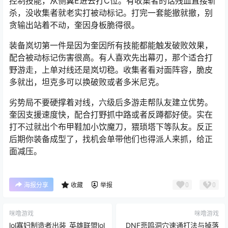
控制技能，从侧翼E进去打C位。有收集者的话残血直接斩
杀，没收集者就老实打被动标记。打完一套能撤就撤，别
贪输出站着不动，奎因身板脆得很。
装备岚切第一件是因为奎因所有技能都能触发破败效果，
配合被动标记伤害很高。有人喜欢先出幕刃，那个适合打
野游走，上单对线还是岚切稳。收集者看对面阵容，脆皮
多就出，坦克多可以换破败或者多米尼克。
劣势局不要硬撑着对线，六级后多游走帮队友建立优势。
奎因支援速度快，配合打野抓中路或者反蹲都好使。实在
打不过就出个布甲鞋加小饮魔刀，猥琐塔下等队友。反正
后期你装备成型了，找机会单带他们也得派人来抓，给正
面减压。
0
0
海报分享
收藏
举报
咪噜游戏
咪噜游戏
lol寡妇制造者出装_英雄联盟lol
DNF悲鸣洞穴速通打法与掉落