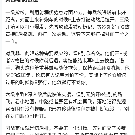
一级抢线，利用射程优势点对面补刀。等兵线进塔前卡好
距离，对面上来补炮车的时候E上去打被动然后拉开。三级
开始可以打小爆发，先普攻触发被动标记，等冷却好了Q致
盲接E后撤跳，再打一次被动。这套下来能打掉对面三分之
一血。
对武器、剑姬这种需要反应的，留E别急着交。他们开E或
者W格挡的时候你就后退，等技能结束再E上去换血。诺
手、狗头这种笨重英雄就随便欺负，保持距离用Q消耗，他
交E你就E走。论坛有人说奎因怕盖伦，实际上盖伦Q加速
过来的时候你E就行，他沉默打不到你。
六级拿到R深入敌后能快速支援，但别无脑开R往别的路
飞。看小地图，中路或者野区有机会再飞，落地记得先观
察周围有没有视野。R形态移速很快但是被打断就没了，别
在对面眼位附近开。
团战定位就是切后排，不要第一个进场。等对面交了关键