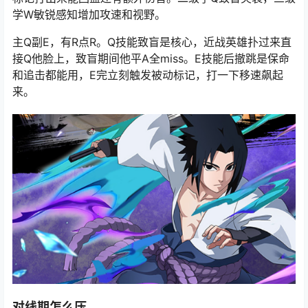
学W敏锐感知增加攻速和视野。
主Q副E，有R点R。Q技能致盲是核心，近战英雄扑过来直
接Q他脸上，致盲期间他平A全miss。E技能后撤跳是保命
和追击都能用，E完立刻触发被动标记，打一下移速飙起
来。
对线期怎么压