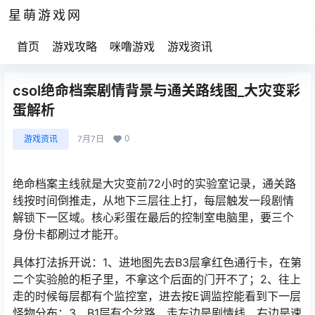
星萌游戏网
首页
游戏攻略
咪噜游戏
游戏资讯
csol绝命档案剧情背景与通关路线图_大灾变彩
蛋解析
0
游戏资讯
7月7日
绝命档案主线就是大灾变前72小时的实验室记录，通关路
线按时间倒推走，从地下三层往上打，每层触发一段剧情
解锁下一区域。核心彩蛋在最后的控制室电脑里，要三个
身份卡都刷过才能开。
具体打法拆开说：1、进地图先去B3层拿红色通行卡，在第
二个实验舱的柜子里，不拿这个后面的门开不了；2、往上
走的时候每层都有个监控室，进去按E调监控能看到下一层
怪物分布；3、B1层有个岔路，走左边是剧情线，右边是速