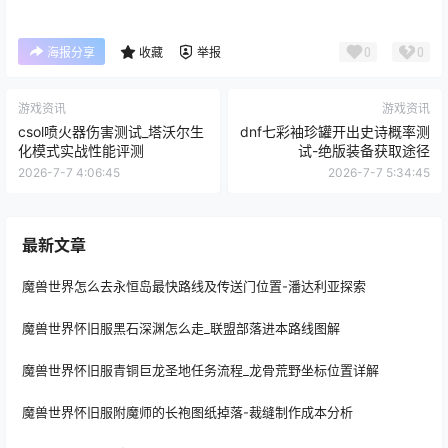
0
0
海报分享
收藏
举报
游戏资讯
游戏资讯
csol喷火器伤害测试_塔沃尔生
dnf七彩袖珍罐开出史诗概率测
化模式实战性能评测
试-绝版装备获取途径
2026-7-7 4:06:45
2026-7-7 5:34:45
最新文章
魔兽世界怎么去永恒岛最快路线及传送门位置-潘达利亚探索
魔兽世界怀旧服黑石深渊怎么走_联盟部落进本路线图解
魔兽世界怀旧服青铜巨龙圣地任务流程_龙骨荒野坐标位置详解
魔兽世界怀旧服附魔师的长袍图纸掉落-裁缝制作成本分析