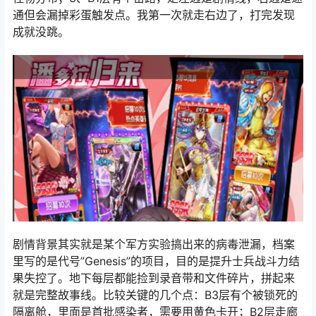
通但会漏掉彩蛋触发点。我第一次就走右边了，打完发现
成就没跳。
剧情背景其实就是某个军方实验搞出来的病毒泄漏，档案
里写的是代号”Genesis”的项目，目的是提升士兵战斗力结
果失控了。地下每层都能捡到录音带和文件碎片，拼起来
就是完整故事线。比较关键的几个点：B3层有个被锁死的
隔离舱，里面是首批感染者，需要用黄色卡开；B2层走廊