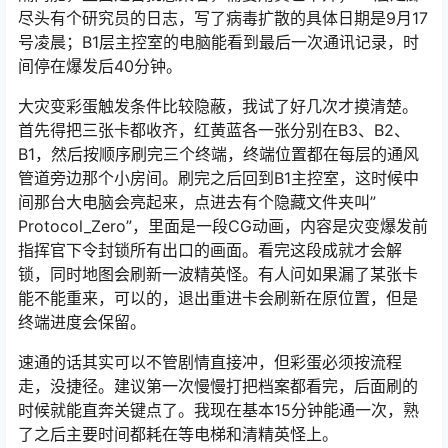
尽头有个研究员的日志，写了病毒扩散的具体日期是9月17
号凌晨；B1层主控室的电脑能看到最后一次通讯记录，时
间停在爆发后40分钟。
大灾变彩蛋触发条件比较隐蔽，我试了好几次才摸清楚。
首先得把三张卡都收齐，红黄蓝各一张分别在B3、B2、
B1，然后按顺序刷完三个终端，终端位置都在每层的通风
管道旁边那个小房间。刷完之后回到B1主控室，这时候中
间那台大电脑会亮起来，点进去有个隐藏文件夹叫”
Protocol_Zero”，里面是一段CG动画，内容是灾变爆发前
指挥官下令封锁所有出口的画面。看完这段成就才会解
锁，同时地图会刷新一波精英怪。有人问如果漏了某张卡
能不能重来，可以的，退出重进卡会刷新在原位置，但是
终端进度会保留。
速通的话其实可以不管剧情直接冲，但彩蛋必须按流程
走，没捷径。建议第一次慢慢打把档案都看完，后面刷的
时候就能直奔关键点了。我现在基本15分钟能通一次，熟
了之后主要时间都耗在等电梯和清精英怪上。