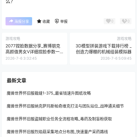
么？
0
0
海报分享
收藏
举报
游戏攻略
游戏攻略
2077捏脸数据分享_赛博朋克
3D模型拼装游戏下载排行榜 _
高颜值男女V详细捏脸参数一
创造力爆棚的机械组装模拟器
览
2026-7-6 3:32:45
2026-7-6 5:09:45
最新文章
魔兽世界怀旧服裁缝1-375_最省钱速升图纸攻略
魔兽世界怀旧服纳克萨玛斯帕奇维克打法与团队站位_战神通关细节
魔兽世界怀旧服盗贼职业任务全流程攻略_毒药及制盲粉获取
魔兽世界怀旧服烈焰菇采集地点分布图_快速量产采药路线