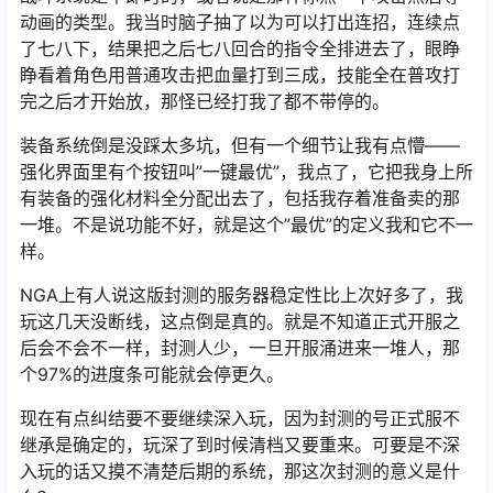
动画的类型。我当时脑子抽了以为可以打出连招，连续点
了七八下，结果把之后七八回合的指令全排进去了，眼睁
睁看着角色用普通攻击把血量打到三成，技能全在普攻打
完之后才开始放，那怪已经打我了都不带停的。
装备系统倒是没踩太多坑，但有一个细节让我有点懵——
强化界面里有个按钮叫”一键最优”，我点了，它把我身上所
有装备的强化材料全分配出去了，包括我存着准备卖的那
一堆。不是说功能不好，就是这个”最优”的定义我和它不一
样。
NGA上有人说这版封测的服务器稳定性比上次好多了，我
玩这几天没断线，这点倒是真的。就是不知道正式开服之
后会不会不一样，封测人少，一旦开服涌进来一堆人，那
个97%的进度条可能就会停更久。
现在有点纠结要不要继续深入玩，因为封测的号正式服不
继承是确定的，玩深了到时候清档又要重来。可要是不深
入玩的话又摸不清楚后期的系统，那这次封测的意义是什