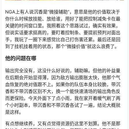
NGA上有人说沉香是”微操辅助”，意思是他的价值取决于
你什么时候放技能、放给谁，用好了能把控制减免卡在最
关键的时间窗口里。我照着这个思路试过，确实有效果，
但说实话要求挺高的，要盯着控制条、要提前预判对面出
手，我玩了一圈下来感觉比自己打伤害还累。最后还是回
到了挂机挂着用的状态，那个”微操价值”就这么浪费了。
他的问题在哪
输出完全没有，这没什么好说的，辅助嘛。但他的补益量
在后期会开始显得薄，因为敌方输出膨胀太快，他那个气
血恢复的绝对值跟不上。如果你的队伍本身比较脆，带沉
香和不带沉香区别不大，换一个能快速清场的输出角色反
而更保险。今天外面下了点小雨，我在家开着暖气刷了两
个小时副本，带沉香和不带沉香各试了一遍，结论大概就
是这样。
有点想继续养，又有点觉得资源扔这里不划算。他不是那