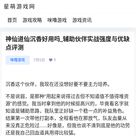
星萌游戏网
首页
游戏攻略
咪噜游戏
游戏资讯
神仙道仙沉香好用吗_辅助伙伴实战强度与优缺
点评测
0
咪噜游戏
7月5日
沉香这个伙伴，我现在还没想好要不要主力培养。
不是说弱，是那种”用起来说得过去但不知道值不值得堆资
源”的感觉。我当时拿到他的时候挺高兴的，毕竟看名字就
知道是辅助思路，我队里正好缺一个稳一点的补益角色。
结果第一次带他打副本，全程看他在那放气，队友血量从
来没真正危险过……好像是，但我也说不清到底是他的功劳
还是我自己回血道具用得比较猛。