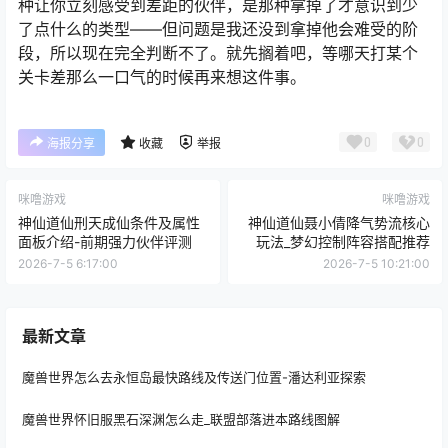
种让你立刻感受到差距的伙伴，是那种拿掉了才意识到少
了点什么的类型——但问题是我还没到拿掉他会难受的阶
段，所以现在完全判断不了。就先搁着吧，等哪天打某个
关卡差那么一口气的时候再来想这件事。
0
0
海报分享
收藏
举报
咪噜游戏
咪噜游戏
神仙道仙刑天成仙条件及属性
神仙道仙聂小倩降气势流核心
面板介绍-前期强力伙伴评测
玩法_梦幻控制阵容搭配推荐
2026-7-5 6:17:00
2026-7-5 10:21:00
最新文章
魔兽世界怎么去永恒岛最快路线及传送门位置-潘达利亚探索
魔兽世界怀旧服黑石深渊怎么走_联盟部落进本路线图解