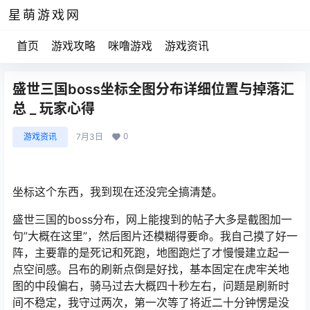
星萌游戏网
首页
游戏攻略
咪噜游戏
游戏资讯
盛世三国boss坐标全图分布详细位置与掉落汇
总 _ 玩家心得
0
游戏资讯
7月3日
坐标这个东西，我到现在还没完全搞清楚。
盛世三国的boss分布，网上能搜到的帖子大多是截图加一
句”大概在这里”，然后图片还模糊得要命。我自己摸了好一
阵，主要靠的是死记和死跑，地图跑烂了才慢慢建立起一
点空间感。吕布的刷新点倒是好找，基本固定在虎牢关地
图的中段偏右，骑马过去大概四十秒左右，问题是刷新时
间不稳定，我守过两次，第一次等了将近二十分钟愣是没