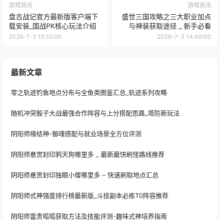
游戏资讯
游戏资讯
盘古战记官方最新版客户端下
盛世三国攻略之三大职业加点
载安装_国战PK核心玩法介绍
与神装获取途径 _ 新手必看
2026-7-3 10:15:00
2026-7-3 14:49:00
最新文章
零之轨迹钓鱼地点分布与全鱼类图鉴汇总_轨迹系列攻略
随机冲突骰子大战最强合作阵容与上分搭配思路_塔防新玩法
阴阳师缘结神-御魂搭配与就业场景全方位评测
阴阳师悬赏封印鸦天狗哪里多 _ 最新最快刷怪路线推荐
阴阳师悬赏封印独眼小僧哪里多 – 快速刷取地点汇总
阴阳师式神强度排行榜最新版_斗技副本必练T0阵容推荐
阴阳师富贵呱呱获取方法及技能评测-趣味式神培养指南