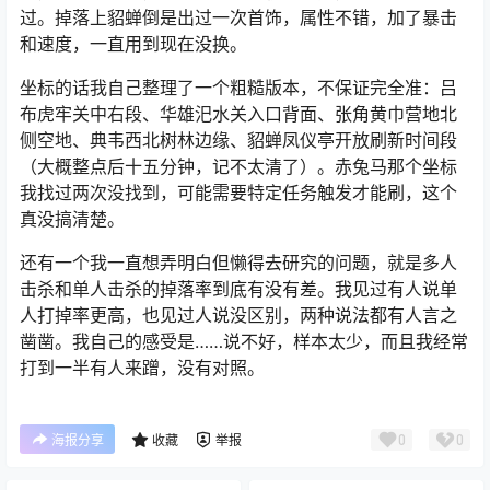
过。掉落上貂蝉倒是出过一次首饰，属性不错，加了暴击
和速度，一直用到现在没换。
坐标的话我自己整理了一个粗糙版本，不保证完全准：吕
布虎牢关中右段、华雄汜水关入口背面、张角黄巾营地北
侧空地、典韦西北树林边缘、貂蝉凤仪亭开放刷新时间段
（大概整点后十五分钟，记不太清了）。赤兔马那个坐标
我找过两次没找到，可能需要特定任务触发才能刷，这个
真没搞清楚。
还有一个我一直想弄明白但懒得去研究的问题，就是多人
击杀和单人击杀的掉落率到底有没有差。我见过有人说单
人打掉率更高，也见过人说没区别，两种说法都有人言之
凿凿。我自己的感受是……说不好，样本太少，而且我经常
打到一半有人来蹭，没有对照。
0
0
海报分享
收藏
举报