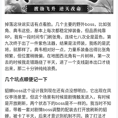
掉落这块说实话有点看脸。几个主要的野外boss，比如张
角、典韦这些，基本上每次都稳定掉装备，但品质纯靠
RP。我有一段时间专门刷张角，连续七八次全是蓝色，第
九次终于出了一件紫色法器，结果是法师装，我练的是武
将，就那样了。典韦相对好一点，力量系装备出得比张角
频繁，但位置稍微偏，在地图西北角有一片树林，第一次
去的时候我走错路绕了半天，进了一个支线副本出口才绕
出来，那二十分钟纯纯浪费。
几个坑点顺便记一下
貂蝉boss这个设计我到现在还有点没想明白，它出现在凤
仪亭场景里，但这个场景有时候是剧情触发进入，有时候
是开放刷新，两个状态下的boss是不一样的。我当时不知
道，带着一套对剧情boss调整的配装去打开放刷新的貂
蝉，被卡了半天，后来才意识到机制不同，换了打法才