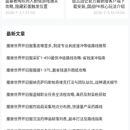
盗墓者陶欢同人剧情游戏通关
盘古战记官方最新版客户端下
攻略_隐藏彩蛋触发位置
载安装_国战PK核心玩法介绍
2026-7-3 7:37:00
2026-7-3 10:15:00
最新文章
魔兽世界怀旧服重皮哪里多_制皮专业剥皮速冲等级路线推荐
魔兽世界怀旧服采矿1-450最快冲级路线攻略-省钱速冲指南
魔兽世界怀旧服裁缝1-375_最省钱速升图纸攻略
魔兽世界怀旧服纳克萨玛斯帕奇维克打法与团队站位_战神通关细节
魔兽世界怀旧服盗贼职业任务全流程攻略_毒药及制盲粉获取
魔兽世界怀旧服烈焰菇采集地点分布图_快速量产采药路线
魔兽世界怀旧服沉没的神庙掉落列表_副本打法及路线指南