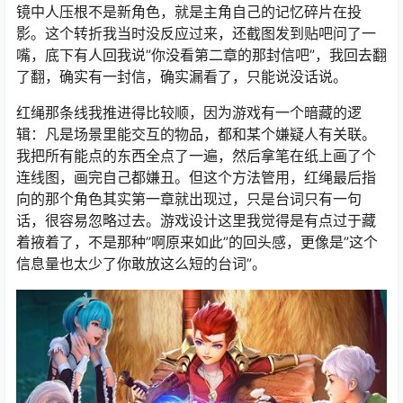
镜中人压根不是新角色，就是主角自己的记忆碎片在投
影。这个转折我当时没反应过来，还截图发到贴吧问了一
嘴，底下有人回我说”你没看第二章的那封信吧”，我回去翻
了翻，确实有一封信，确实漏看了，只能说没话说。
红绳那条线我推进得比较顺，因为游戏有一个暗藏的逻
辑：凡是场景里能交互的物品，都和某个嫌疑人有关联。
我把所有能点的东西全点了一遍，然后拿笔在纸上画了个
连线图，画完自己都嫌丑。但这个方法管用，红绳最后指
向的那个角色其实第一章就出现过，只是台词只有一句
话，很容易忽略过去。游戏设计这里我觉得是有点过于藏
着掖着了，不是那种”啊原来如此”的回头感，更像是”这个
信息量也太少了你敢放这么短的台词”。