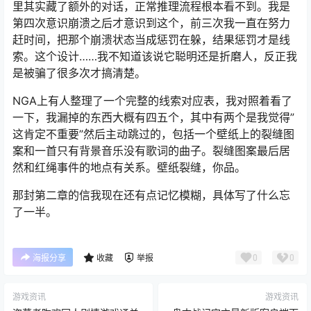
里其实藏了额外的对话，正常推理流程根本看不到。我是
第四次意识崩溃之后才意识到这个，前三次我一直在努力
赶时间，把那个崩溃状态当成惩罚在躲，结果惩罚才是线
索。这个设计……我不知道该说它聪明还是折磨人，反正我
是被骗了很多次才搞清楚。
NGA上有人整理了一个完整的线索对应表，我对照着看了
一下，我漏掉的东西大概有四五个，其中有两个是我觉得”
这肯定不重要”然后主动跳过的，包括一个壁纸上的裂缝图
案和一首只有背景音乐没有歌词的曲子。裂缝图案最后居
然和红绳事件的地点有关系。壁纸裂缝，你品。
那封第二章的信我现在还有点记忆模糊，具体写了什么忘
了一半。
0
0
海报分享
收藏
举报
游戏资讯
游戏资讯