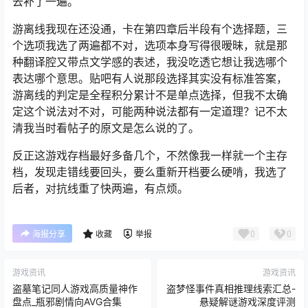
去补了一遍。
游离线我现在还没通，卡在第四章后半段有个选择题，三
个选项我选了两遍都不对，选项本身写得很暧昧，就是那
种翻译腔又带点文学感的表述，我没吃透它想让我选哪个
表达哪个意思。贴吧有人说那段选择其实没有标准答案，
游离线的判定是全程积分累计不是单点选择，但我不太确
定这个说法对不对，可能两种说法都有一定道理？记不太
清我当时看帖子的原文是怎么说的了。
反正这游戏存档最好多备几个，不然像我一样就一个主存
档，发现走错线要回头，要么重新开档要么硬啃，我选了
后者，对抗线重了快两遍，有点烦。
0
0
海报分享
收藏
举报
游戏资讯
游戏资讯
盗墓笔记同人游戏高质量神作
盗梦怪事件真相推理线索汇总-
盘点_瓶邪剧情向AVG合集
悬疑解谜游戏深度评测