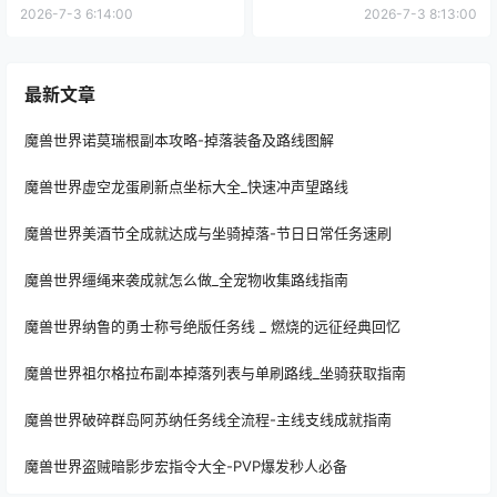
2026-7-3 6:14:00
2026-7-3 8:13:00
最新文章
魔兽世界诺莫瑞根副本攻略-掉落装备及路线图解
魔兽世界虚空龙蛋刷新点坐标大全_快速冲声望路线
魔兽世界美酒节全成就达成与坐骑掉落-节日日常任务速刷
魔兽世界缰绳来袭成就怎么做_全宠物收集路线指南
魔兽世界纳鲁的勇士称号绝版任务线 _ 燃烧的远征经典回忆
魔兽世界祖尔格拉布副本掉落列表与单刷路线_坐骑获取指南
魔兽世界破碎群岛阿苏纳任务线全流程-主线支线成就指南
魔兽世界盗贼暗影步宏指令大全-PVP爆发秒人必备