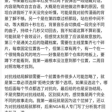
景，书架最右边那本红皮书点两下会弹出一段隐藏对话，
内容是陶欢自言自语，大概是在说他做这件事的原因，但
坦白讲我听了半天没完全听懂，可能是我对前传漫画的背
景了解不够。另一个是在第四章过桥那段，站在桥中间不
动，等大概四十秒左右，背景音乐会切换成一段完全不同
的曲子，持续十几秒又切回去，我不知道这算不算彩蛋，
可能就是个音效设计，但感觉太刻意了应该是故意放的。
第三个是通关之后的隐藏档案，需要在主线里集齐七个碎
片，每章固定位置各一个，但第三章有两个，有一个在一
个很犄角旮旯的地方——好像是在那个仓库的地板上，要
蹲下才能看到，我第一遍根本没注意到那个位置，二周目
对照攻略才找到。
对抗线结局解锁需要一个前置条件很多人可能忽略了，就
是第二章必须选择”拒绝交换”那个选项。如果没选这个，哪
怕后面每个节点都选了对抗向，最后给的也是妥协结局，
不是完整的对抗线结局，区别挺大的，感觉像是两个完全
不同的故事走向。我第一遍玩就是因为这个岔掉了，还以
为对抗线结局就那样，后来NGA有人专门写了分析我才回