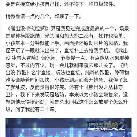
要是直接交给小孩自己找，还不得下一堆垃圾软件。
稍微靠谱一点的几个，整理了一下。
《熊出没·奇幻空间》算是我见过完成度最高的一个，场景
是那种横版跑酷，光头强和熊大熊二都有，操作也简单，
小孩基本一分钟就能上手。画面挺还原动画片的风格，我
侄子玩了一眼就认出来了，直接扑上去抢我手机。《熊出
没·冰雪大冒险》偏休闲，节奏慢一点，有点像切水果那种
感觉，不过内容少，玩一会儿就翻来覆去那几关了。《熊
出没·跑酷》名字直接，玩法也直接，纯粹的跑酷，障碍物
难度会随着时间加快，小孩玩到后面会开始急，我侄子急
了就乱按，反而觉得很好笑。还有个《熊出没之丛林守
卫》，我下下来发现是塔防，本来以为小孩会嫌复杂，没
想到他玩得挺起劲，就是总来问我这个怎么放那个怎么升
级，问了我能有二十遍。