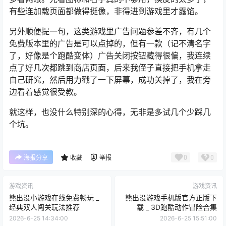
有些连加载页面都做得挺像，非得进到游戏里才露馅。
另外顺便提一句，这类游戏里广告问题参差不齐，有几个
免费版本里的广告是可以点掉的，但有一款（记不清名字
了，好像是个跑酷变体）广告关闭按钮藏得很偏，我连续
点了好几次都跳到商店页面，后来我侄子直接把手机拿走
自己研究，然后用力戳了一下屏幕，成功关掉了，我在旁
边看着感觉很受教。
就这样，也没什么特别深的心得，无非是多试几个少踩几
个坑。
0
0
海报分享
收藏
举报
游戏资讯
游戏资讯
熊出没小游戏在线免费畅玩 _
熊出没游戏手机版官方正版下
经典双人闯关玩法推荐
载 _ 3D跑酷动作冒险合集
2026-6-25 14:34:00
2026-6-25 15:51:00