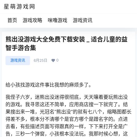
星萌游戏网
首页
游戏攻略
咪噜游戏
游戏资讯
熊出没游戏大全免费下载安装 _ 适合儿童的益
智手游合集
0
游戏资讯
6月25日
给小孩找游戏这件事比我想的麻烦多了。
我侄子六岁，迷熊出没迷得很彻底，天天嚷着要玩熊出没
的游戏。我寻思这还不简单，应用商店搜一下就完了。结
果搜出来一堆，光冠名”熊出没”的就有七八个，缩略图都长
得差不多，根本分不清哪个是官方哪个是蹭名字的。点进
去看，有些描述页面写得跟真的一样，下下来打开全是广
告，三秒一个弹窗，小孩根本没法玩。我那时候心想，这