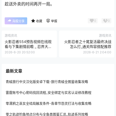
趁送外卖的时间再开一局。
0
0
海报分享
收藏
举报
游戏资讯
游戏资讯
火影忍者554预告视频在线观
火影忍者之十尾复活最终决战
看与下集剧情前瞻 _ 忍界大战
怎么打_通关阵容搭配推荐
全面进入高潮
2026-6-20 20:52:00
2026-6-21 2:04:00
最新文章
青蛙旅行中文汉化版安卓下载-旅行青蛙全图鉴收集攻略
雷霆账号中心密码找回流程_安全绑定与实名认证修改教程
零濡鸦之巫女全结局触发条件-各章节怨灵打法与收集攻略
零之轨迹钓鱼地点分布与全鱼类图鉴汇总_轨迹系列攻略