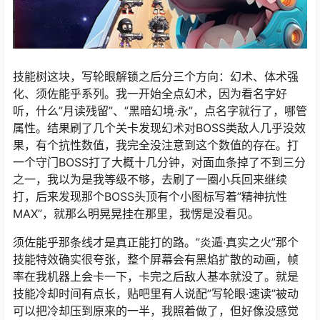
技能树这块，写轮眼解锁之后分三个方向：幻术、体术强
化、须佐能乎系列。我一开始全点幻术，因为看名字好
听，什么”月读残留”、”黑暗幻境·永”，点名字就行了，哪管
属性。结果刷了几个关卡发现幻术对BOSS类敌人几乎没效
果，有个抗性数值，我完全没注意到这个数值的存在。打
一个守门BOSS打了大概十几分钟，对面血条掉了不到三分
之一，我以为是我等级不够，去刷了一圈小兵回来继续
打，后来发现那个BOSS头顶有个小图标写着”精神抗性
MAX”，就那么明晃晃挂在那里，我愣是没看见。
须佐能乎那条线才是真正能打的路。”炎遁·真实之火”那个
技能特效确实很夸张，整个屏幕会有黑焰扩散的动画，帧
率在我机器上会卡一下，卡完之后敌人基本就没了。就是
技能冷却时间有点长，贴吧里有人说配”写轮眼·速读”被动
可以把冷却压到原来的一半，我照着做了，但好像没感觉