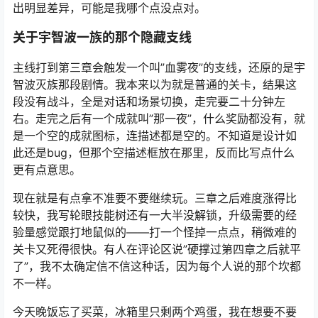
出明显差异，可能是我哪个点没点对。
关于宇智波一族的那个隐藏支线
主线打到第三章会触发一个叫”血雾夜”的支线，还原的是宇
智波灭族那段剧情。我本来以为就是普通的关卡，结果这
段没有战斗，全是对话和场景切换，走完要二十分钟左
右。走完之后有一个成就叫”那一夜”，什么奖励都没有，就
是一个空的成就图标，连描述都是空的。不知道是设计如
此还是bug，但那个空描述框放在那里，反而比写点什么
更有点意思。
现在就是有点拿不准要不要继续玩。三章之后难度涨得比
较快，我写轮眼技能树还有一大半没解锁，升级需要的经
验量感觉跟打地鼠似的——打一个怪掉一点点，稍微难的
关卡又死得很快。有人在评论区说”硬撑过第四章之后就平
了”，我不太确定信不信这种话，因为每个人说的那个坎都
不一样。
今天晚饭忘了买菜，冰箱里只剩两个鸡蛋，我在想要不要