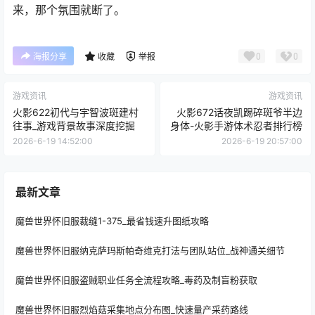
来，那个氛围就断了。
0
0
海报分享
收藏
举报
游戏资讯
游戏资讯
火影622初代与宇智波斑建村
火影672话夜凯踢碎斑爷半边
往事_游戏背景故事深度挖掘
身体-火影手游体术忍者排行榜
2026-6-19 14:52:00
2026-6-19 20:57:00
最新文章
魔兽世界怀旧服裁缝1-375_最省钱速升图纸攻略
魔兽世界怀旧服纳克萨玛斯帕奇维克打法与团队站位_战神通关细节
魔兽世界怀旧服盗贼职业任务全流程攻略_毒药及制盲粉获取
魔兽世界怀旧服烈焰菇采集地点分布图_快速量产采药路线