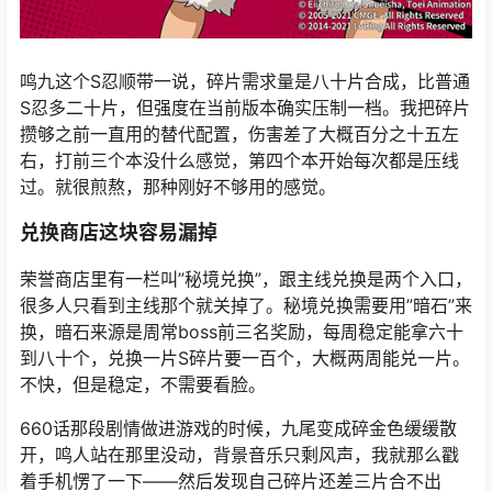
鸣九这个S忍顺带一说，碎片需求量是八十片合成，比普通
S忍多二十片，但强度在当前版本确实压制一档。我把碎片
攒够之前一直用的替代配置，伤害差了大概百分之十五左
右，打前三个本没什么感觉，第四个本开始每次都是压线
过。就很煎熬，那种刚好不够用的感觉。
兑换商店这块容易漏掉
荣誉商店里有一栏叫”秘境兑换”，跟主线兑换是两个入口，
很多人只看到主线那个就关掉了。秘境兑换需要用”暗石”来
换，暗石来源是周常boss前三名奖励，每周稳定能拿六十
到八十个，兑换一片S碎片要一百个，大概两周能兑一片。
不快，但是稳定，不需要看脸。
660话那段剧情做进游戏的时候，九尾变成碎金色缓缓散
开，鸣人站在那里没动，背景音乐只剩风声，我就那么戳
着手机愣了一下——然后发现自己碎片还差三片合不出