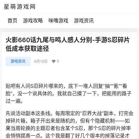
星萌游戏网
首页
游戏攻略
咪噜游戏
游戏资讯
火影660话九尾与鸣人感人分别-手游S忍碎片
低成本获取途径
0
游戏资讯
6月19日
贴吧有人问S忍碎片哪来的，底下一堆人回复”抽””氪””看
脸”，没一个说具体的。我就自己摸了一下，把能用的路子
过一遍。
先说活动副本这条线。每周限定的”忍界大战”副本，打完会
掉碎片箱，箱子开出来是随机的，但有个隐藏机制——如
果当周轮换的主题忍者包含某个S忍，那个S忍的碎片掉率
会悄悄提高一点。这个我是翻了好几个版本的掉落记录才