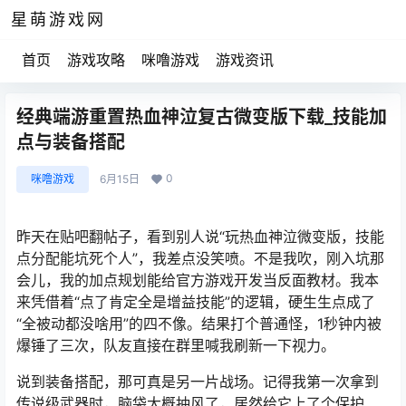
星萌游戏网
首页
游戏攻略
咪噜游戏
游戏资讯
经典端游重置热血神泣复古微变版下载_技能加
点与装备搭配
0
咪噜游戏
6月15日
昨天在贴吧翻帖子，看到别人说“玩热血神泣微变版，技能
点分配能坑死个人”，我差点没笑喷。不是我吹，刚入坑那
会儿，我的加点规划能给官方游戏开发当反面教材。我本
来凭借着“点了肯定全是增益技能”的逻辑，硬生生点成了
“全被动都没啥用”的四不像。结果打个普通怪，1秒钟内被
爆锤了三次，队友直接在群里喊我刷新一下视力。
说到装备搭配，那可真是另一片战场。记得我第一次拿到
传说级武器时，脑袋大概抽风了，居然给它上了个保护