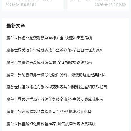
2026-6-15 0:59:59
2026-6-15 2:09:59
最新文章
魔兽世界虚空龙蛋刷新点坐标大全_快速冲声望路线
魔兽世界美酒节全成就达成与坐骑掉落-节日日常任务速刷
魔兽世界缰绳来袭成就怎么做_全宠物收集路线指南
魔兽世界纳鲁的勇士称号绝版任务线 _ 燃烧的远征经典回忆
魔兽世界祖尔格拉布副本掉落列表与单刷路线_坐骑获取指南
魔兽世界破碎群岛阿苏纳任务线全流程-主线支线成就指南
魔兽世界盗贼暗影步宏指令大全-PVP爆发秒人必备
魔兽世界盗贼幻化调料包推荐_帅气皮甲外观收集路线