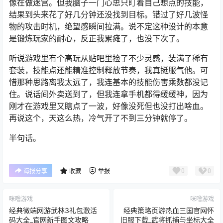
像在做迷宫。但我脑子一门心思只盯着自己想点的技能，
结果到头来花了好几分钟还没找到目标。错过了好几波怪
物的攻击时机，绝望感瞬间拉满。说不定这种设计的本意
是锻炼玩家的耐心，反正我累瘫了，也没下次了。
听说游戏里有个高玩从贴吧里捡了不少灵感，装满了稀有
套装，技能点还能精准控制释放节奏，我真挺服气他。可
惜那种思路离我太远了，我连基本的技能伤害乘数都没记
住。说话间外卖送到了，但我连拿手机都得缓缓神，因为
刚才在游戏里又瞎点了一波，好像没死但也没打出啥血。
再说这个，天这么热，冷气开了不到三分钟就停了。
半句话。
0
0
海报分享
收藏
举报
咪噜游戏
咪噜游戏
经典微端网游武林3礼包激活
经典策略页游热血三国官网怀
码大全_官网新手图文攻略
旧服下载_武将抓捕与坐标大全