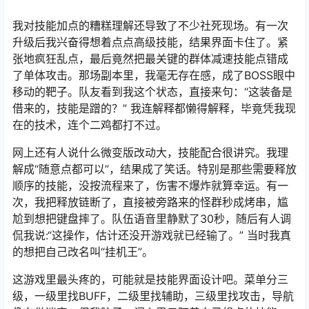
我对技能加点的糟糕理解还导致了不少社死现场。有一次
升级后我兴奋得想着点点高级技能，结果界面卡住了。紧
张地疯狂乱点，最后竟然把最关键的群体减速技能点错成
了单体攻击。那场副本里，我毫无存在感，成了BOSS眼中
移动的靶子。队友看到我这个状态，直接来句：“这装备是
借来的，技能是蹭的？” 我连解释都懒得解释，毕竟凭我现
在的技术，连个二鸡都打不过。
网上还有人说什么微变版改动大，技能配合很讲究。我理
解成“随意点都可以”，结果成了笑话。特别是那些需要释放
顺序的技能，没按流程来了，伤害不爆炸就算幸运。有一
次，我把释放链断了，直接被旁路来的怪群秒成烤串，尴
尬到想把键盘摔了。队伍语音里静默了30秒，随后有人调
侃我说:“这操作，估计还没开游戏就已经输了。” 当时我真
的想把自己改名叫“挂机王”。
这游戏里最头疼的，可能就是技能界面设计吧。菜单分三
级，一级里找BUFF，二级里找辅助，三级里找攻击，导航