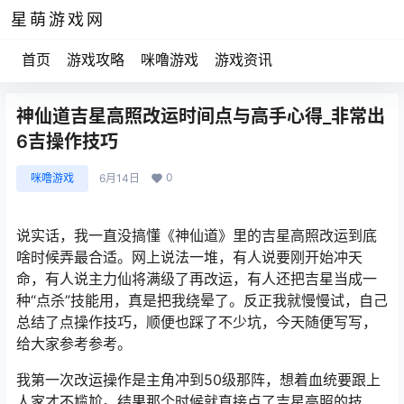
星萌游戏网
首页
游戏攻略
咪噜游戏
游戏资讯
神仙道吉星高照改运时间点与高手心得_非常出
6吉操作技巧
0
咪噜游戏
6月14日
说实话，我一直没搞懂《神仙道》里的吉星高照改运到底
啥时候弄最合适。网上说法一堆，有人说要刚开始冲天
命，有人说主力仙将满级了再改运，有人还把吉星当成一
种“点杀”技能用，真是把我绕晕了。反正我就慢慢试，自己
总结了点操作技巧，顺便也踩了不少坑，今天随便写写，
给大家参考参考。
我第一次改运操作是主角冲到50级那阵，想着血统要跟上
人家才不尴尬。结果那个时候就直接点了吉星高照的技