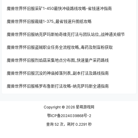
魔兽世界怀旧服采矿1-450最快冲级路线攻略-省钱速冲指南
魔兽世界怀旧服裁缝1-375_最省钱速升图纸攻略
魔兽世界怀旧服纳克萨玛斯帕奇维克打法与团队站位_战神通关细节
魔兽世界怀旧服盗贼职业任务全流程攻略_毒药及制盲粉获取
魔兽世界怀旧服烈焰菇采集地点分布图_快速量产采药路线
魔兽世界怀旧服沉没的神庙掉落列表_副本打法及路线指南
魔兽世界怀旧服格罗布鲁斯打法攻略-纳克萨玛斯全通指南
Copyright © 2026
星萌游戏网
鄂ICP备2024039868号-2
查询 52 次，耗时 0.2291 秒