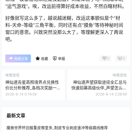
“运气游戏”。唉，改运前得算好成本收益，不然白瞎材料。
好像就写这么多了，越说越迷糊，改运这事貌似是个“材
料-天命-等级”三角平衡，同时还有点“摸鱼”等待神秘时间
窗口的意思。兴致突然没那么大了，等理解更深入了再说
吧。
0
0
海报分享
收藏
举报
咪噜游戏
咪噜游戏
神仙道吉星高照境界点兑换性
神仙道声望获取途径全汇总与
价比分析推荐_各档次奖励一览
快速招募高级伙伴_声望怎么刷
表
很快
2026-6-14 0:19:59
2026-6-14 2:28:59
最新文章
魔兽世界怀旧服重皮哪里多_制皮专业剥皮速冲等级路线推荐