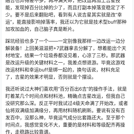
融合也弄得差不多，再冲满天命，把改运再加上吉星技
能，发现掉百分比掉的少了，而且打副本掉落变稳定了不
少。要不是后来翻贴吧，看到有人说吉星其实就是改“幸
运”，能直接影响掉落率，我还以为它就是技术型buff那种
加攻加血的，自己脑子真是断片。
踩坑经验也多了一个——一定别像我那样一边改运一边分
解装备！上回美滋滋把+7武器拿去分解了，想着能出个天
材地宝，结果一个垃圾券都没见着，心凉了三秒。那武器
是改运升级的关键材料之一，我差点想退游。毕竟这游戏
改运材料和幸运buff是绑一起的，换句话说，材料充足
了，吉星的效果才明显，否则就是个摆设。
我还听说过大神们喜欢用“百分百出6吉”的操作手法，就是
盯着某几个时间点和材料池，精确点吉星改运，但我自己
没研究那么深。反正平时我试过4级天命满了开始改，或者
仙将双满级加满缘分，再用材料随机刷新。要说有没有百
发百中，没那么神，毕竟运气成分比套路还大。至于那个
时间点，我感觉变化不大，重要的是材料和等级配齐再操
作，走稳路比较靠谱。