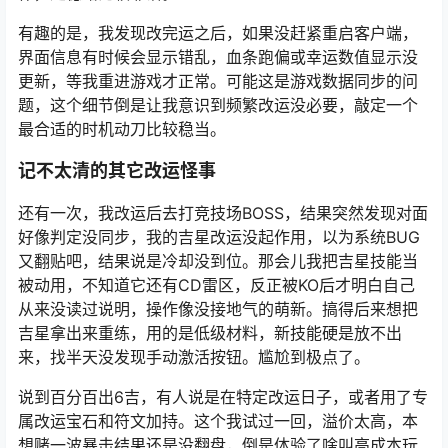
有趣的是，我发现改完运之后，如果没赶紧重启客户端，
界面信息有时候会显示错乱，血条跑偏或幸运数值显示没
更新，等我重进游戏才正常。可能这是游戏数据同步的问
题，这个细节倒是让我意识到频繁改运没必要，敲定一个
最合适的时机动刀比较稳当。
记不太清的其它改运怪事
还有一次，我改运后去打竞技场BOSS，结果突然发现对面
好像判定没同步，我的吉星改运没起作用，以为系统BUG
又翻贴吧，结果说是冷却没到位。那会儿我把吉星技能当
被动用，不知道它还有CD雷区，反正被KO后才明白自己
从来没读过说明，操作像没接地气的萌新。搞得后来想把
吉星拿出来重练，用的是低级材料，新技能硬是放不出
来，找半天没发现手动激活按钮。尴尬到极点了。
说到百分百出6吉，有人说是在特定改运日子，或者用了专
属改运宝石和符文加持。这个我试过一回，溢价太高，本
想赌一波暴击结果还是没翻盘，倒是体验了啥叫高成本玩