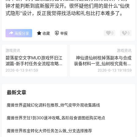
钟才能判断到底新服开没开。很怀疑他们用的是什么“仙侠
式隐形”设计，反正我觉得找活动和礼包比打本难多了。
0
0
海报分享
收藏
举报
游戏资讯
游戏资讯
碧落星空文字MUD游戏怀旧江
神仙道仙树枝掉落副本与合成
湖篇-新手村任务全流程攻略与
装备材料一览_仙树枝究竟有什
下载
么用
2026-6-13 9:41:59
2026-6-13 19:18:59
最新文章
魔兽世界盗贼幻化调料包推荐_帅气皮甲外观收集路线
魔兽世界烹饪1到300速冲攻略_各阶段食谱图纸购买地点
魔兽世界炼金转化大师任务怎么做_分支选择推荐