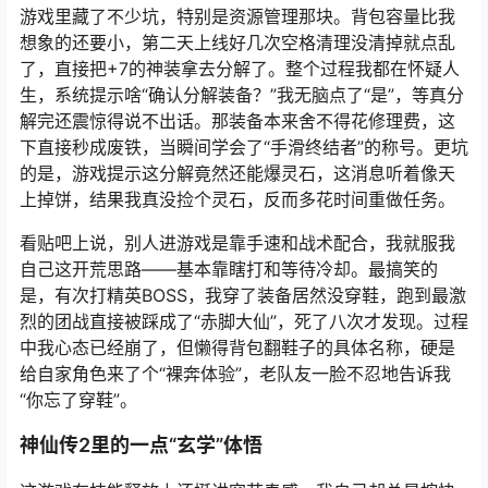
游戏里藏了不少坑，特别是资源管理那块。背包容量比我
想象的还要小，第二天上线好几次空格清理没清掉就点乱
了，直接把+7的神装拿去分解了。整个过程我都在怀疑人
生，系统提示啥“确认分解装备？”我无脑点了“是”，等真分
解完还震惊得说不出话。那装备本来舍不得花修理费，这
下直接秒成废铁，当瞬间学会了“手滑终结者”的称号。更坑
的是，游戏提示这分解竟然还能爆灵石，这消息听着像天
上掉饼，结果我真没捡个灵石，反而多花时间重做任务。
看贴吧上说，别人进游戏是靠手速和战术配合，我就服我
自己这开荒思路——基本靠瞎打和等待冷却。最搞笑的
是，有次打精英BOSS，我穿了装备居然没穿鞋，跑到最激
烈的团战直接被踩成了“赤脚大仙”，死了八次才发现。过程
中我心态已经崩了，但懒得背包翻鞋子的具体名称，硬是
给自家角色来了个“裸奔体验”，老队友一脸不忍地告诉我
“你忘了穿鞋”。
神仙传2里的一点“玄学”体悟