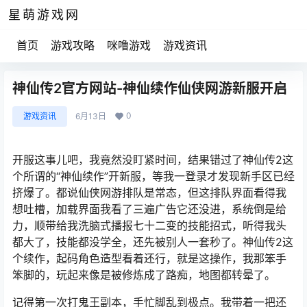
星萌游戏网
首页
游戏攻略
咪噜游戏
游戏资讯
神仙传2官方网站-神仙续作仙侠网游新服开启
0
游戏资讯
6月13日
开服这事儿吧，我竟然没盯紧时间，结果错过了神仙传2这
个所谓的“神仙续作”开新服，等我一登录才发现新手区已经
挤爆了。都说仙侠网游排队是常态，但这排队界面看得我
想吐槽，加载界面我看了三遍广告它还没进，系统倒是给
力，顺带给我洗脑式播报七十二变的技能招式，听得我头
都大了，技能都没学全，还先被别人一套秒了。神仙传2这
个续作，起码角色造型看着还行，就是这操作，我那笨手
笨脚的，玩起来像是被修炼成了路痴，地图都转晕了。
记得第一次打鬼王副本，手忙脚乱到极点。我带着一把还