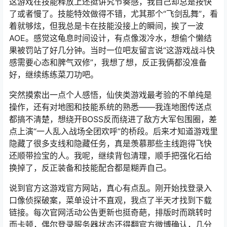
这游戏在技能释放上还挺讲究节奏感，我自己却总是按快
了或者慢了。技能特效做得不错，尤其那个“飞剑乱舞”，看
着就够炫，但我总是卡在技能没接上的瞬间，挨了一波
AOE。感觉这龟息时间设计，有点像泼冷水，想偷个懒结
果被罚站了好几分钟。当时一位吧友留言说“这游戏战斗快
感需要心态和脾气双修”，我想了想，反正我俩都没准备
好，继续练练菜刀功吧。
突然摸索出一点个人感悟，仙侠类游戏最考验的不单纯是
操作，还有对地图和技能系统的熟悉——我连地图传送点
都搞不清楚，想绕开BOSS反而绕进了敌方大军包围圈，差
点上演“一人乱入战场全团欢呼”的桥段。后来才知道游戏里
隐藏了很多支线和隐藏任务，真是羡慕那些主线跑得飞快
还顺带捡宝的人。我呢，继续背包清理，顺手把强化石给
换掉了，反正装备和技能配合都是糊弄自己。
说到官方这游戏官方网站，真心有点乱。刚开始找登录入
口像侦探破案，菜单设计不直观，我点了半天才找到下载
链接。每次官网活动公告更新也挺奇葩，排版时而跳转时
而卡顿，偶尔登录服务器状态还得翻官方微博确认，几分