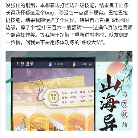
没强化的铜剑，本想着边打怪边升级技能，结果鬼王血条
长得我怀疑这是个bug，秒没它一点都不现实。巴拉巴拉
扔技能，结果我随便点了个闪现，结果自己直接飞出地图
边缘，摔了个“空中三百六十度翻转”——这操作真该给我颁
个最菜操作奖。等我擦干净裤子重新进副本时，队友倒是
一脸懵，问我是不是用炼体功练的“跌跤大法”。