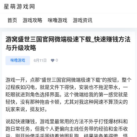
星萌游戏网
首页
游戏攻略
咪噜游戏
游戏资讯
游窝盛世三国官网微端极速下载_快速赚钱方法
与升级攻略
0
咪噜游戏
6月11日
游戏一开，点那“盛世三国官网微端极速下载”的按钮，整个
过程疾如闪电，就是文件下得快，安装也不拖泥带水，一
眨眼就进到角色选择界面。这个微端给我的第一感觉就是
轻快，没有那种拖沓卡顿，尤其对我这种网速不算顶尖的
玩家来说，挺友好。
说起快速赚钱，游戏里最常用的方法不外乎打怪爆材料和
跑日常任务，但我个人更偏向主线任务带的经验和金币收
益。刚开始傻乎乎围绕着地图乱跑，结果装备差得惨，怪