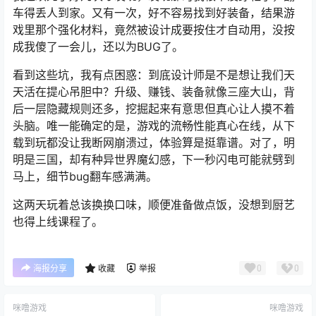
车得丢人到家。又有一次，好不容易找到好装备，结果游
戏里那个强化材料，竟然被设计成要按住才自动用，没按
成我傻了一会儿，还以为BUG了。
看到这些坑，我有点困惑：到底设计师是不是想让我们天
天活在提心吊胆中？升级、赚钱、装备就像三座大山，背
后一层隐藏规则还多，挖掘起来有意思但真心让人摸不着
头脑。唯一能确定的是，游戏的流畅性能真心在线，从下
载到玩都没让我断网崩溃过，体验算是挺靠谱。对了，明
明是三国，却有种异世界魔幻感，下一秒闪电可能就劈到
马上，细节bug翻车感满满。
这两天玩着总该换换口味，顺便准备做点饭，没想到厨艺
也得上线课程了。
0
0
海报分享
收藏
举报
咪噜游戏
咪噜游戏