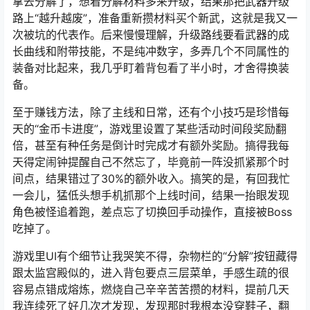
拿去分解了，想着分解材料多来升级，结果那把武器升级
路上“越升越废”，准备重新攒材料买个新武，这就是我又一
次被坑的代表作。后来慢慢理解，升级路线要看武器的成
长曲线和附带技能，不是纯冲数字，多弄几个不同属性的
装备对比起来，我几乎盯着背包看了半小时，才舍得换装
备。
至于赚钱方法，除了主线和日常，还有个小技巧是珍惜每
天的“金币卡进度”，游戏里设置了某些活动时间段奖励翻
倍，甚至有种任务是倒计时完成才有额外奖励。搞得我每
天得定闹钟提醒自己不然忘了，毕竟前一阵没抓紧那个时
间点，结果错过了30%的额外收入。搞笑的是，有回我忙
一会儿，猛低头想手机抓那个上线时间，结果一抬眼发现
角色被怪追着跑，差点忘了切换回手动操作，直接被Boss
吃掉了。
游戏里UI有个细节让我哭笑不得，杂物栏的“分解”按钮藏得
跟太监宫殿似的，进入背包要点三层菜单，手感生疏的很
容易点错成熔炼，燃烧自己辛辛苦苦攒的材料，提前几天
我连续死了好几次才发现，发现那时我根本没穿鞋子，翻