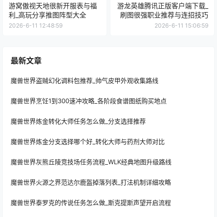
游窝傲视天地很新开服表与福
游龙英雄腾讯正版客户端下载_
利_高玩分享推图阵型大全
刷图很强职业推荐与连招技巧
2026-6-11 12:48:59
2026-6-11 15:06:59
最新文章
魔兽世界盗贼幻化调料包推荐_帅气皮甲外观收集路线
魔兽世界烹饪1到300速冲攻略_各阶段食谱图纸购买地点
魔兽世界炼金转化大师任务怎么做_分支选择推荐
魔兽世界炼金分支选择哪个好_转化大师与药剂大师对比
魔兽世界灰熊丘陵竞技场任务流程_WLK经典地图升级路线
魔兽世界火源之界范达尔鹿盔掉落列表_打法机制详细攻略
魔兽世界泰罗克的传说任务怎么做_斯克提斯声望开启流程