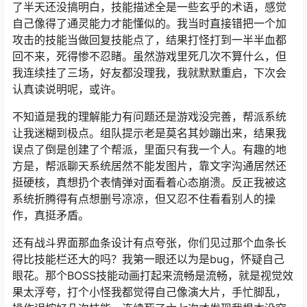
了半天还没搞明白，技能描述全是一些玄乎的术语，感觉
自己像得了通灵能力才能懂似的。我当时直接错把一个加
攻击的技能当做回复技能点了，结果打怪打到一半半血都
回不来，死得惨不忍睹。虽然游戏里死几次不算什么，但
我连续挂了三场，好友都没理我，我就默默重启，下次会
认真读说明呢，或许。
不知道是我的理解能力有问题还是游戏没完善，帮派系统
让我迷糊到极点。组队提示老是莫名其妙蹦出来，结果我
误点了倒是创建了个帮派，里面只有我一个人。有趣的地
方是，帮派聊天系统居然不能发图片，靠文字沟通居然还
挺硬核，真想扔个表情弹对面看着心态崩溃。反正我被这
系统折腾得有点想删号凉凉，但又忍不住看看别人的操
作，真挺矛盾。
还有战斗界面那血条设计有点夸张，你们见过那个血条长
得比技能栏还大的吗？我第一眼还以为是bug，怀疑自己
眼花。那个BOSS技能动画打起来流畅是流畅，就是视觉效
果太浮夸，打个小怪我都觉得自己像演大片，手忙脚乱，