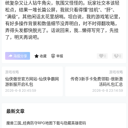
统复杂又让人钻牛角尖，氛围又怪怪的。玩家社交本该轻
松点，结果一堆长篇公屏，我就只看得懂“挂机”、“肝”、
“满级”，其他闲话太花里胡哨。坦白说，我的游戏笔记里，
有好多操作背景和数值细节没弄明白，时不时得翻攻略，
弄得头发都快脱光了。话说回来，我…懒得写完了，先挂
了，明天再说吧。
0
0
海报分享
收藏
举报
游戏攻略
游戏攻略
仙侠傲世官方网站-仙侠争霸网
传奇3新手卡免费领取-很新激
游新服开启礼包
活码礼包汇总
2026-6-8 20:45:59
2026-6-8 23:14:59
最新文章
魔兽三国_经典防守RPG地图下载与隐藏英雄密码