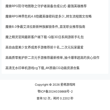
魔兽RPG防守地图歌之守护者装备合成公式-最强英雄推荐
魔兽RPG神界危机4.6隐藏英雄密码是多少_转生流程图文攻略
魔兽8.0争霸艾泽拉斯新种族解锁条件_首发职业推荐指南
魔之精灵官网最新客户端下载-Q版3D日系网游新手礼包
高自由度美少女养成类手游推荐前十名_二次元玩家最爱
高画质零氪护肝二次元手游推荐最新榜单_抽卡爆率超高的良心佳作
高清无水印单机游戏cg下载_4K原画CG动画资源合集
Copyright © 2026
星萌游戏网
鄂ICP备2024039868号-2
查询 52 次，耗时 0.2202 秒