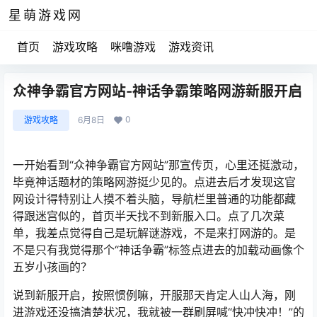
星萌游戏网
首页
游戏攻略
咪噜游戏
游戏资讯
众神争霸官方网站-神话争霸策略网游新服开启
0
游戏攻略
6月8日
一开始看到“众神争霸官方网站”那宣传页，心里还挺激动，
毕竟神话题材的策略网游挺少见的。点进去后才发现这官
网设计得特别让人摸不着头脑，导航栏里普通的功能都藏
得跟迷宫似的，首页半天找不到新服入口。点了几次菜
单，我差点觉得自己是玩解谜游戏，不是来打网游的。是
不是只有我觉得那个“神话争霸”标签点进去的加载动画像个
五岁小孩画的？
说到新服开启，按照惯例嘛，开服那天肯定人山人海，刚
进游戏还没搞清楚状况，我就被一群刷屏喊“快冲快冲！”的