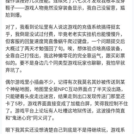
操作误按好几次技能。连续死了六七次才发现我根本没穿
鞋子——游戏人物竟然没穿装备显示，我自己没留意，尴
尬到爆。
对了，我看到论坛里有人说这游戏的充值系统搞得挺玄
乎，我倒是没试过付费，毕竟老老实实挂机也能慢慢升，
但客服的回复速度简直像蜗牛爬过键盘，一个问题提交后
大概过了两天才勉强回了句。唉，想体验点啥高级装备，
全靠自己打怪出，我这种懒零花的完全靠运气，跟买彩票
似的。要不是身边几个同类型游戏玩家也聊聊，我怕早就
弃坑了。
偶尔游戏里小插曲不少，记得有次我莫名其妙被传送到某
个神秘地图，地图里全是NPC互动界面点了半天没出路，
只能硬着头皮走出迷宫，结果走到出口发现传送门那里还
卡了5秒，游戏界面直接变成了加载白屏，笑得我控制不住
了。游戏平台上论坛有人吐槽这地狱传送，这波操作简直
和”鬼迷心窍”同义词了。
眼下我其实还没想清楚自己到底是不是得继续玩，游戏系