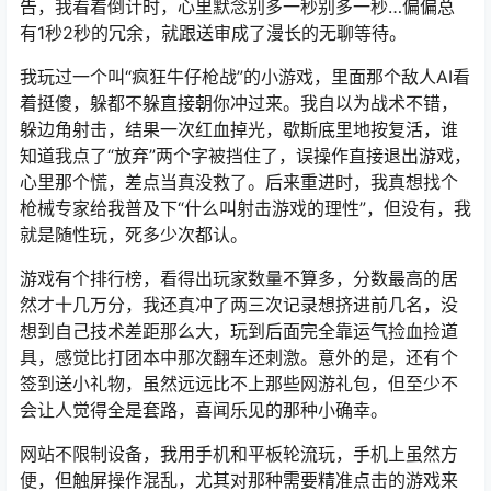
告，我看着倒计时，心里默念别多一秒别多一秒…偏偏总
有1秒2秒的冗余，就跟送审成了漫长的无聊等待。
我玩过一个叫“疯狂牛仔枪战”的小游戏，里面那个敌人AI看
着挺傻，躲都不躲直接朝你冲过来。我自以为战术不错，
躲边角射击，结果一次红血掉光，歇斯底里地按复活，谁
知道我点了“放弃”两个字被挡住了，误操作直接退出游戏，
心里那个慌，差点当真没救了。后来重进时，我真想找个
枪械专家给我普及下“什么叫射击游戏的理性”，但没有，我
就是随性玩，死多少次都认。
游戏有个排行榜，看得出玩家数量不算多，分数最高的居
然才十几万分，我还真冲了两三次记录想挤进前几名，没
想到自己技术差距那么大，玩到后面完全靠运气捡血捡道
具，感觉比打团本中那次翻车还刺激。意外的是，还有个
签到送小礼物，虽然远远比不上那些网游礼包，但至少不
会让人觉得全是套路，喜闻乐见的那种小确幸。
网站不限制设备，我用手机和平板轮流玩，手机上虽然方
便，但触屏操作混乱，尤其对那种需要精准点击的游戏来