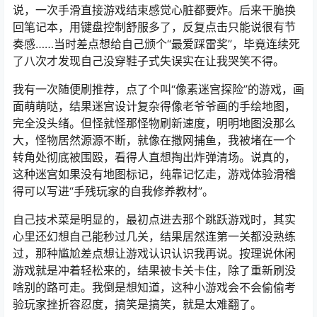
说，一次手滑直接游戏结束感觉心脏都要炸。后来干脆换
回笔记本，用键盘控制舒服多了，反复点击只能说很有节
奏感……当时差点想给自己颁个“最爱踩雷奖”，毕竟连续死
了八次才发现自己没穿鞋子式失误实在让我哭笑不得。
我有一次随便刷推荐，点了个叫“像素迷宫探险”的游戏，画
面萌萌哒，结果迷宫设计复杂得像老爷爷画的手绘地图，
完全没头绪。但怪就怪那怪物刷新速度，明明地图没那么
大，怪物居然源源不断，就像在撒网捕鱼，我被堵在一个
转角处彻底被围殴，看得人直想掏出炸弹清场。说真的，
这种迷宫如果没有地图标记，纯靠记忆走，游戏体验滑稽
得可以写进“手残玩家的自我修养教材”。
自己技术菜是明显的，最初点进去那个跳跃游戏时，其实
心里还幻想自己能秒过几关，结果居然连第一关都没熟练
过，那种尴尬差点想让游戏认识认识我再说。按理说休闲
游戏就是冲着轻松来的，结果被卡关卡住，除了重新刷没
啥别的路可走。我倒是想知道，这种小游戏会不会偷偷考
验玩家挫折容忍度，搞笑是搞笑，就是太难翻了。