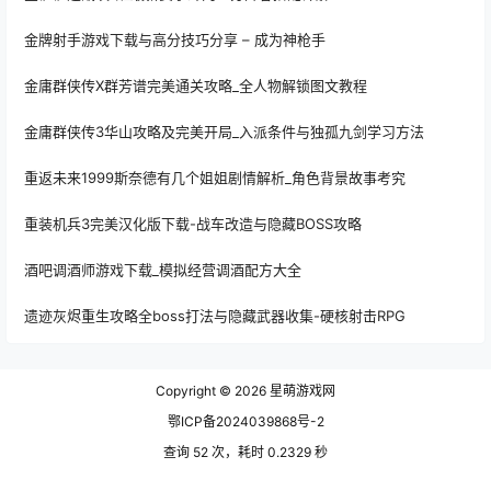
金牌射手游戏下载与高分技巧分享 – 成为神枪手
金庸群侠传X群芳谱完美通关攻略_全人物解锁图文教程
金庸群侠传3华山攻略及完美开局_入派条件与独孤九剑学习方法
重返未来1999斯奈德有几个姐姐剧情解析_角色背景故事考究
重装机兵3完美汉化版下载-战车改造与隐藏BOSS攻略
酒吧调酒师游戏下载_模拟经营调酒配方大全
遗迹灰烬重生攻略全boss打法与隐藏武器收集-硬核射击RPG
Copyright © 2026
星萌游戏网
鄂ICP备2024039868号-2
查询 52 次，耗时 0.2329 秒