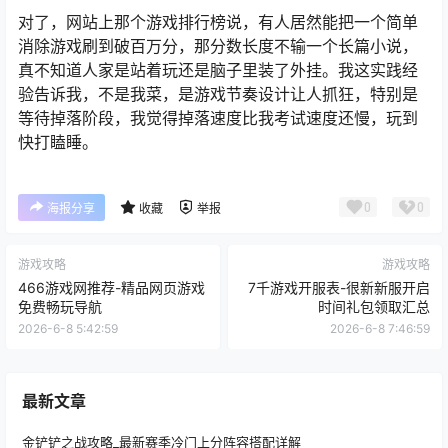
对了，网站上那个游戏排行榜说，有人居然能把一个简单
消除游戏刷到破百万分，那分数长度不输一个长篇小说，
真不知道人家是站着玩还是脑子里装了外挂。我这实践经
验告诉我，不是我菜，是游戏节奏设计让人抓狂，特别是
等待掉落阶段，我觉得掉落速度比我考试速度还慢，玩到
快打瞌睡。
0
0
海报分享
收藏
举报
游戏攻略
游戏攻略
466游戏网推荐-精品网页游戏
7千游戏开服表-很新新服开启
免费畅玩导航
时间礼包领取汇总
2026-6-8 5:42:59
2026-6-8 7:46:59
最新文章
金铲铲之战攻略_最新赛季冷门上分阵容搭配详解