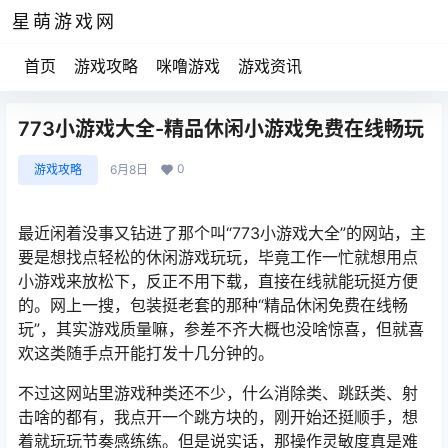
星萌游戏网
首页
游戏攻略
咪噜游戏
游戏资讯
773小游戏大全-精品休闲小游戏免费在线畅玩
0
游戏攻略
6月8日
最近闲着没事又钻进了那个叫“773小游戏大全”的网站，主
要是想找点轻松的休闲游戏玩玩，毕竟工作一忙就想用点
小游戏来放松下，反正不用下载，直接在线就能玩挺方便
的。网上一搜，包装挺老套的那种“精品休闲免费在线畅
玩”，其实游戏质量嘛，参差不齐大概也没啥惊喜，但就喜
欢这类随手点开能打发十几分钟的。
不过这网站里游戏种类还不少，什么消除类、跳跃类、射
击啥的都有，我点开一个跳方块的，刚开始还挺顺手，想
着就玩玩节奏感练练。但是说实话，那操作灵敏度真是难