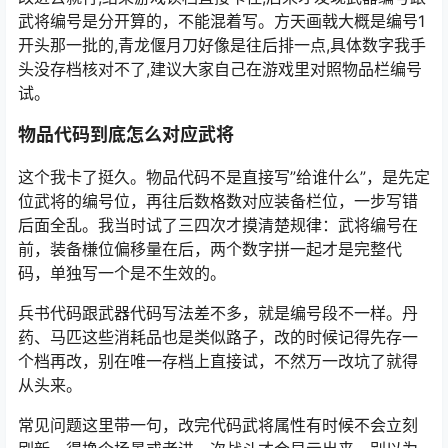
武将编号是分开算的，不能混着写。方天画戟大概是编号1
开头那一批的,青龙偃月刀好像是往后排一点,具体数字我手
头没存档核对不了,建议大家自己在游戏里对照物品栏编号
试。
物品代码到底怎么对应武将
这个我卡了挺久。物品代码不是直接写”给谁什么”，是先定
位武将的编号位，再往后数格数对应装备栏位，一步写错
后面全乱。我当时试了三四次才摸清楚规律：武将编号在
前，装备槏位偏移量在后，两个数字拼一起才是完整代
码，单独写一个是不生效的。
兵书代码跟武器代码写法差不多，就是编号段不一样。丹
药、马匹这些消耗品也是类似路子，改的时候记得先存一
个档再改，别在唯一存档上直接试，不然万一改坑了就得
从头来。
常见问题这里带一句，改完代码武将属性有时候不会立刻