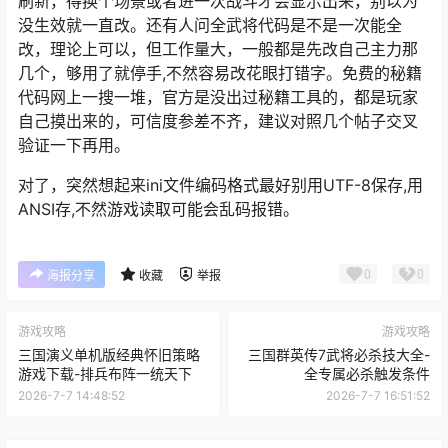
刷新，得换个场景或者进一次战斗才会显示出来，别以为
没生效就一直改。还有人问全武将代码是不是一次能全
改，理论上可以，但工作量大，一般都是先改自己主力那
几个，够用了就停手,不然容易改花眼打错字。免费的秘籍
代码网上一搜一堆，官方是没出过秘籍工具的，都是玩家
自己摸出来的，可信度参差不齐，建议对照几个帖子交叉
验证一下再用。
对了，突然想起来ini文件编码格式最好别用UTF-8保存,用
ANSI存,不然游戏读取可能会乱码报错。
0
0
海报分享
收藏
举报
游戏攻略
游戏攻略
三国演义单机版经典怀旧策略
三国群英传7武将必杀技大全-
游戏下载-排兵布阵一统天下
全专属必杀触发条件
2026-7-7 14:48:52
2026-7-7 16:51:52