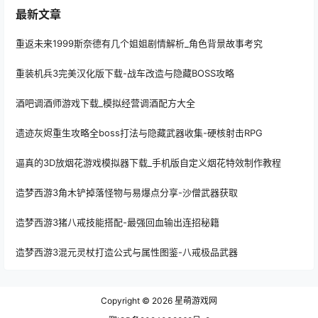
最新文章
重返未来1999斯奈德有几个姐姐剧情解析_角色背景故事考究
重装机兵3完美汉化版下载-战车改造与隐藏BOSS攻略
酒吧调酒师游戏下载_模拟经营调酒配方大全
遗迹灰烬重生攻略全boss打法与隐藏武器收集-硬核射击RPG
逼真的3D放烟花游戏模拟器下载_手机版自定义烟花特效制作教程
造梦西游3角木铲掉落怪物与易爆点分享-沙僧武器获取
造梦西游3猪八戒技能搭配-最强回血输出连招秘籍
造梦西游3混元灵杖打造公式与属性图鉴-八戒极品武器
Copyright © 2026
星萌游戏网