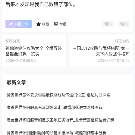
后来才发现是我自己数错了部位。
0
0
海报分享
收藏
举报
咪噜游戏
咪噜游戏
神仙道金油攻略大全_全境界装
三国志12攻略与武将搭配_统一
备镀金消耗一览表
天下内政战斗技巧
2026-7-7 9:59:00
2026-7-7 10:13:52
最新文章
魔兽世界怎么去永恒岛最快路线及传送门位置-潘达利亚探索
魔兽世界怀旧服黑石深渊怎么走_联盟部落进本路线图解
魔兽世界怀旧服青铜巨龙圣地任务流程_龙骨荒野坐标位置详解
魔兽世界怀旧服附魔师的长袍图纸掉落-裁缝制作成本分析