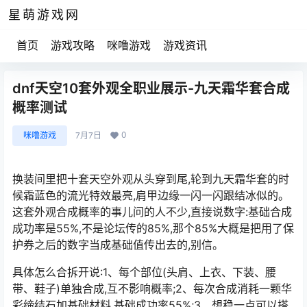
星萌游戏网
首页
游戏攻略
咪噜游戏
游戏资讯
dnf天空10套外观全职业展示-九天霜华套合成
概率测试
0
咪噜游戏
7月7日
换装间里把十套天空外观从头穿到尾,轮到九天霜华套的时
候霜蓝色的流光特效最亮,肩甲边缘一闪一闪跟结冰似的。
这套外观合成概率的事儿问的人不少,直接说数字:基础合成
成功率是55%,不是论坛传的85%,那个85%大概是把用了保
护券之后的数字当成基础值传出去的,别信。
具体怎么合拆开说:1、每个部位(头肩、上衣、下装、腰
带、鞋子)单独合成,互不影响概率;2、每次合成消耗一颗华
彩缔结石加基础材料,基础成功率55%;3、想稳一点可以搭