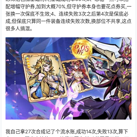
配增幅守护券,加到大概70%,但守护券本身也要花点券买,一
张换一次保底不生效;4、连续失败3次之后第4次是保底必
成,但保底只算同一件装备连续失败次数,换部位不共享,这点
很多人搞混。
我自己拿27次合成记了个流水账,成功14次,失败13次,算下