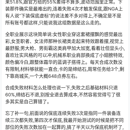
来51.8%,跟官方给的55%差得不算多,波动范围里正常。下
装那件确实是最难出的,连着失败4次才触发保底,跟NGA上
有人说”下装保底虚标”的说法差不多对得上,不确定是不是
所有账号都这样,只能说我这组数据是这么走的。
全职业展示这块简单说:女性职业穿这套裙摆飘的感觉最出
彩,女圣职者、女法师那种长裙类走起来特效跟着摆,视觉上
最舒服;男大枪、男街霸这类肩甲加大加宽,看着壮但显头小,
喜欢壮实风格的可以冲;机械系职业肩部换成了小翅膀特效,
颜色偏冷白,跟整体霜华的蓝调子搭得上。每天合成次数没
有限制,材料够就能一直合,卡的是缔结石,周常任务给3个,剩
下靠商城买,一个大概648点券左右。
合成失败材料怎么处理也说一下,失败之后基础材料只退
60%,缔结石不退,别按全退去算成本,不然容易觉得亏了很
多其实是自己算错了。
忘了补一句,前面说的保底连续失败3次是指同一件装备连
续三次都失败,第四次才保底,我最开始测试的时候是把不同
部位的失败次数加在一起算的,搞了半天以为保底机制坏了,