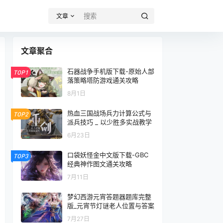
文章
文章聚合
石器战争手机版下载-原始人部
TOP1
落策略塔防游戏通关攻略
8月1日
热血三国战场兵力计算公式与
TOP2
派兵技巧 _ 以少胜多实战教学
6月23日
口袋妖怪金中文版下载-GBC
TOP3
经典神作图文通关攻略
7月11日
梦幻西游元宵答题器题库完整
版_元宵节灯谜老人位置与答案
7月27日