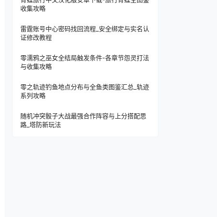
收集攻略
雷霆账号中心密码找回流程_安全绑定与实名认
证修改教程
零濡鸦之巫女全结局触发条件-各章节怨灵打法
与收集攻略
零之轨迹钓鱼地点分布与全鱼类图鉴汇总_轨迹
系列攻略
随机冲突骰子大战最强合作阵容与上分搭配思
路_塔防新玩法