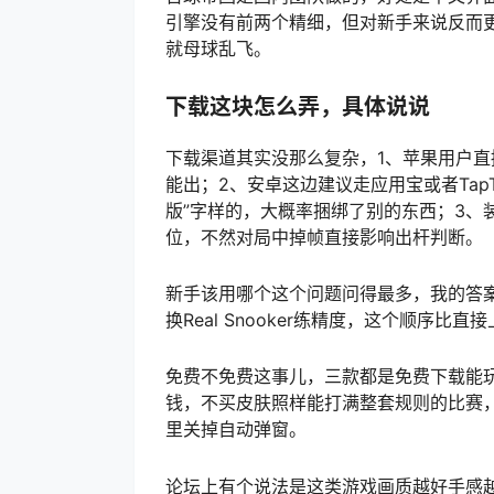
引擎没有前两个精细，但对新手来说反而
就母球乱飞。
下载这块怎么弄，具体说说
下载渠道其实没那么复杂，1、苹果用户直接
能出；2、安卓这边建议走应用宝或者Tap
版”字样的，大概率捆绑了别的东西；3、
位，不然对局中掉帧直接影响出杆判断。
新手该用哪个这个问题问得最多，我的答
换Real Snooker练精度，这个顺序比
免费不免费这事儿，三款都是免费下载能玩，Snoo
钱，不买皮肤照样能打满整套规则的比赛
里关掉自动弹窗。
论坛上有个说法是这类游戏画质越好手感