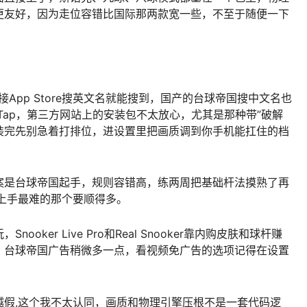
更友好，因为走位容错比国际那两款宽一些，不至于随便一下
App Store搜英文名就能搜到，国产的台球帝国搜中文名也
Tap，第三方网站上的安装包不太放心，尤其是那种带”破解
装完先别急着打排位，进设置里把画质调到你手机能扛住的档
案是台球帝国起手，规则容错高，练两周把基础杆法摸熟了再
直接上手最难的那个要顺得多。
ker Live Pro和Real Snooker靠内购皮肤和球杆赚
，台球帝国广告稍微多一点，看视频免广告的选项记得在设置
越假,这个我不太认同，画质和物理引擎压根不是一套代码逻