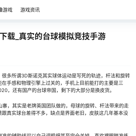
噜游戏
游戏资讯
版下载_真实的台球模拟竞技手游
，很多所谓3D斯诺克其实球体运动是写死的轨迹，杆法和旋转
能在手感和物理引擎上过关的，手机上目前能打的主要是三
nooker 2020，还有国产的台球帝国，剩下的大部分是换皮货。
起来像国产山寨，其实是老牌英国团队做的，母球的旋转、杆法带来的走
馈跟真实球台差得不多，缺点是界面老旧，皮肤这几年基本没
硬朗一点，瞄准的辅助线可以自己调粗细甚至完全关掉，喜欢裸眼瞄准练