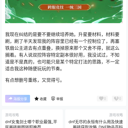
我现在纠结的是要不要继续培养她。升星要材料，材料要
刷，刷了半天发现我的阵容里已经有一个控制位了，再塞
铁扇公主进去有点重叠，换掉原来那个又舍不得，就这么
搁着。有人说双控阵容特定副本很好用，我没试过，不知
道是不是真的，也可能只是某个特定打法的思路，不一定
适合我这种随便玩玩的节奏。
有点想删号重练，又觉得亏。
0
0
海报分享
收藏
举报
游戏攻略
游戏攻略
dnf女鬼剑士哪个职业最强_平
dnf无尽的永恒有什么用及快速
民搬砖刷图转职推荐
搬砖获取攻略_DNF物品百科