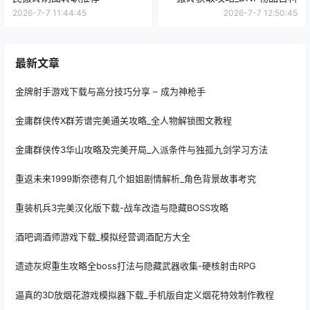
2026-7-7 11:44:45
2026-7-7 12:50:45
最新文章
金牌射手游戏下载与高分技巧分享 – 成为神枪手
金庸群侠传X群芳谱完美通关攻略_全人物解锁图文教程
金庸群侠传3华山攻略及完美开局_入派条件与独孤九剑学习方法
重返未来1999斯奈德有几个姐姐剧情解析_角色背景故事考究
重装机兵3完美汉化版下载-战车改造与隐藏BOSS攻略
酒吧调酒师游戏下载_模拟经营调酒配方大全
遗迹灰烬重生攻略全boss打法与隐藏武器收集-硬核射击RPG
逼真的3D放烟花游戏模拟器下载_手机版自定义烟花特效制作教程