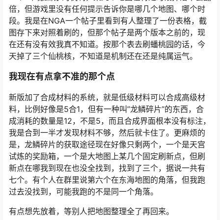
倍，但游戏里没有任何提示告诉你是哪几个地图、哪个时
段。我是在NGA一个帖子里看到有人整理了一份表格，截
图存下来对照着刷的，但那个帖子是两个版本之前的，现
在还有没有效我真不知道。按那个表去刷蟠桃园的话，今
天掉了三个仙桃核，不知道是机制还在还是纯属运气。
我现在有点拿不准的那个点
新版加了合成材料的系统，就是低级材料可以合成高级材
料，比例好像是5合1，但有一种叫”龙鳞碎片”的东西，合
成消耗的数量是12，不是5，而且合成界面根本没有标注，
我是合到一半才发现材料不够，然后就卡住了。更麻烦的
是，龙鳞碎片的获取途径现在好像只剩两个，一个是天宫
试炼的奖励箱，一个是大地图上某几个固定刷新点，但刷
新点在哪我到现在也没全找到，找到了三个，据说一共有
七个。有个人在群里说第六个在东海地图的角落，但我跑
过去没找到，可能我跑的不是同一个角落。
有点想先放着，等别人把地图整理全了再回来。