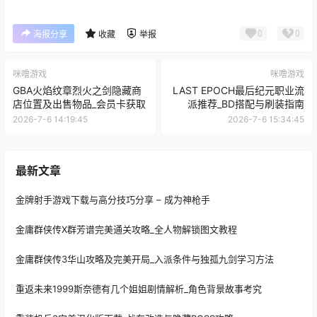
0
0
海报分享
收藏
举报
咪噜游戏
咪噜游戏
GBA火焰纹章烈火之剑隐藏商
LAST EPOCH最后纪元职业流
店位置及出售物品_会员卡获取
派推荐_BD搭配与刷装指南
2026-7-6 14:19:45
2026-7-6 15:34:45
最新文章
金牌射手游戏下载与高分技巧分享 – 成为神枪手
金庸群侠传X群芳谱完美通关攻略_全人物解锁图文教程
金庸群侠传3华山攻略及完美开局_入派条件与独孤九剑学习方法
重返未来1999斯奈德有几个姐姐剧情解析_角色背景故事考究