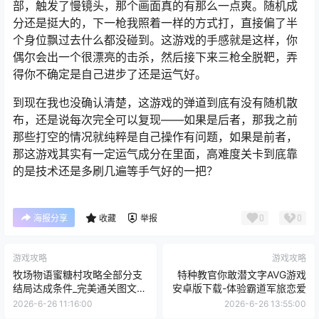
部，触发了慢镜头，那个画面真的有那么一点爽。随机成
分还是挺大的，下一枪我照着一样的方式打，直接偏了半
个身位飘过去什么都没碰到。这游戏的手感就是这样，你
偶尔会出一个很漂亮的击杀，然后接下来三枪全脱靶，弄
得你不确定是自己进步了还是运气好。
到现在我也没确认清楚，这游戏的弹道到底有没有随机散
布，还是说每次完全可以复现——如果是后者，那我之前
那些打空的情况就纯粹是自己操作有问题，如果是前者，
那这游戏其实有一定运气成分在里面，高难度关卡到底靠
的是技术还是多刷几遍等手气好的一把？
0
0
海报分享
收藏
举报
游戏攻略
游戏攻略
牧场物语蜜糖村攻略全部分支
特种教官你敢潜文字AVG游戏
结局达成条件_完美通关图文解
安卓版下载-体验霸道军旅恋爱
析
2026-6-26 11:16:00
2026-6-26 13:55:00