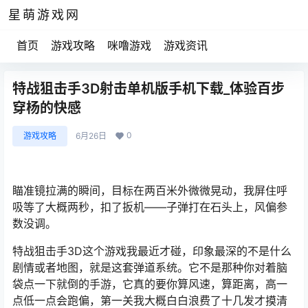
星萌游戏网
首页
游戏攻略
咪噜游戏
游戏资讯
特战狙击手3D射击单机版手机下载_体验百步
穿杨的快感
0
游戏攻略
6月26日
瞄准镜拉满的瞬间，目标在两百米外微微晃动，我屏住呼
吸等了大概两秒，扣了扳机——子弹打在石头上，风偏参
数没调。
特战狙击手3D这个游戏我最近才碰，印象最深的不是什么
剧情或者地图，就是这套弹道系统。它不是那种你对着脑
袋点一下就倒的手游，它真的要你算风速，算距离，高一
点低一点会跑偏，第一关我大概白白浪费了十几发才摸清