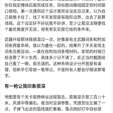
你在指定掩体后面完成任务，目标跑动路线固定但时间窗
口很短。第一次遇到这个设计我完全没反应过来，以为自
己视角卡住了，找了半天发现是有隐形边界，出去了就算
违规。这个设定好不好玩我不好讲，至少让我没法随便找
个最优角度开无双，得老老实实按它给的条件来。
武器升级那块我搞混过一次，好像是有主武器词条和附加
词条两套系统，我以为叠在一起的，结果升了半天发现主
词条压根没动，一直在给附加词条喂材料。发现的时候已
经浪费了不少东西，具体多少记不清了，反正当时截图给
自己看了一眼，挺无语的。这种系统设计分开放是有道
理，但新手引导就一笔带过，不是所有人都会仔细读那堆
字。
有一枪让我印象很深
地图里有个关卡是跨峡谷远程狙击，距离显示是三百八十
米，风速中等偏右。我当时没调参数，凭感觉往左偏了一
点，子弹飞出去的弧线我盯着看，落点刚好打中目标颈