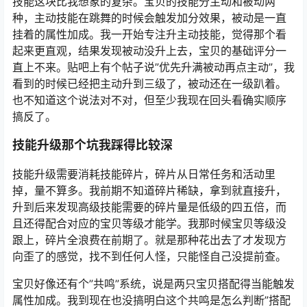
技能这块比我想象的复杂。宝贝的技能分主动和被动两
种，主动技能在跳舞的时候会触发加分效果，被动是一直
挂着的属性加成。我一开始专注升主动技能，觉得那个看
起来更直观，结果发现被动没升上去，宝贝的基础评分一
直上不来。贴吧上有个帖子说”优先升满被动再点主动”，我
看到的时候已经把主动升到三级了，被动还在一级趴着。
也不知道这个说法对不对，但至少我现在回头看确实顺序
搞反了。
技能升级那个坑我踩得比较深
技能升级需要消耗技能碎片，碎片从日常任务和活动里
掉，量不算多。我前期不知道碎片稀缺，拿到就直接升，
升到后来发现高级技能需要的碎片量是低级的四五倍，而
且还得配合对应的宝贝等级才能学。我那时候宝贝等级没
跟上，碎片全浪费在前期了。就是那种花出去了才发现方
向歪了的感觉，找不到任何人怪，只能怪自己没提前查。
宝贝好像还有个”共鸣”系统，说是两只宝贝搭配得当能触发
属性加成。我到现在也没搞明白这个共鸣是怎么判断”搭配