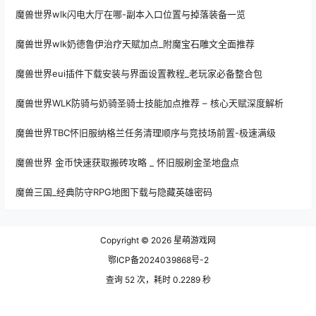
魔兽世界wlk闪电大厅在哪-副本入口位置与掉落装备一览
魔兽世界wlk奶德鲁伊治疗天赋加点_附魔宝石雕文全面推荐
魔兽世界eui插件下载安装与界面设置教程_老玩家必备整合包
魔兽世界WLK防骑与奶骑圣骑士技能加点推荐 – 核心天赋深度解析
魔兽世界TBC怀旧服纳格兰任务清理顺序与竞技场前置-极速满级
魔兽世界 金币快速获取搬砖攻略 _ 怀旧服刷金圣地盘点
魔兽三国_经典防守RPG地图下载与隐藏英雄密码
Copyright © 2026
星萌游戏网
鄂ICP备2024039868号-2
查询 52 次，耗时 0.2289 秒