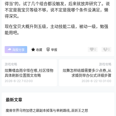
得当”的，试了几个组合都没触发，后来就放弃研究了。说
不定是我宝贝等级不够，说不定是我哪个条件没满足，懒
得深究。
现在宝贝大概升到五级，主动技能二级，被动一级，勉强
能用吧。
0
0
海报分享
收藏
举报
游戏攻略
游戏攻略
炫舞嗜血雨伞怪在哪_社区怪物
炫舞怎样结婚需要多少点券_从
具体刷新位置图文攻略
求婚到举办仪式详细步骤
2026-6-22 7:02:00
2026-6-22 10:31:00
最新文章
魔兽世界乌特加德之巅副本掉落与单刷路线_巫妖王之怒