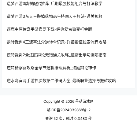
造梦西游3唐僧配招推荐_后期最强技能组合与打法教学
造梦西游3东天王殿掉落物品与持国天王打法-通关视频
逐鹿中原传奇手游官网下载-经典复古微变打金版
逆转裁判4王泥喜法介逆转全记录-详细指证线索流程攻略
逆转裁判2全法庭辩论无错通关攻略_证物出示与选项指南
逆转检察官攻略全章节逻辑推理解析_法庭辩论神作
逆水寒官网手游捏脸数据二维码大全_最新职业选择与搬砖攻略
Copyright © 2026
星萌游戏网
鄂ICP备2024039868号-2
查询 52 次，耗时 0.3483 秒