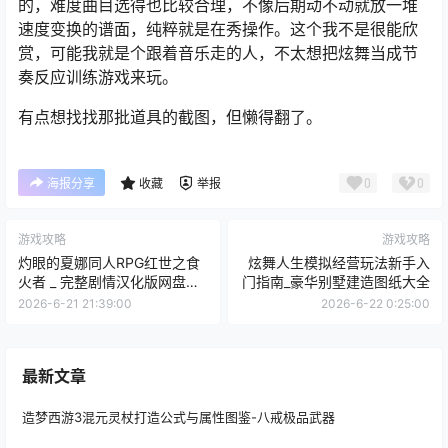
的，难度曲目选得也比较合理，不像后期动不动就放一堆
速度变换的谱面，纯粹就是在秀操作。这个我不是很能欣
赏，可能我就是个跟着音乐走的人，不太想把炫舞当成节
奏反应训练游戏来玩。
有点想找找那批道具的截图，但懒得翻了。
0
0
海报分享
收藏
举报
游戏攻略
游戏攻略
灼眼的夏娜同人RPG红世之食
炫舞人生模拟经营玩法新手入
火者 _ 完整剧情汉化版网盘资
门指南_豪华别墅建造图纸大全
源
2026-6-21 21:39:00
2026-6-22 0:25:00
最新文章
造梦西游3混元灵杖打造公式与属性图鉴-八戒极品武器