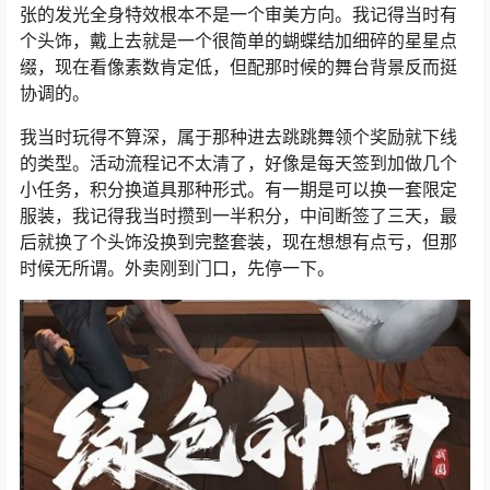
张的发光全身特效根本不是一个审美方向。我记得当时有
个头饰，戴上去就是一个很简单的蝴蝶结加细碎的星星点
缀，现在看像素数肯定低，但配那时候的舞台背景反而挺
协调的。
我当时玩得不算深，属于那种进去跳跳舞领个奖励就下线
的类型。活动流程记不太清了，好像是每天签到加做几个
小任务，积分换道具那种形式。有一期是可以换一套限定
服装，我记得我当时攒到一半积分，中间断签了三天，最
后就换了个头饰没换到完整套装，现在想想有点亏，但那
时候无所谓。外卖刚到门口，先停一下。