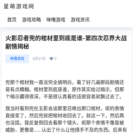
星萌游戏网
首页
游戏攻略
咪噜游戏
游戏资讯
火影忍者兜的棺材里到底是谁-第四次忍界大战
剧情揭秘
0
咪噜游戏
6月21日
兜那个棺材我一直没完全搞明白，看了好几遍那段剧情还
是有点模糊。棺材里到底是谁，原作其实给过暗示，但那
个暗示藏得很深，不是很认真看的话很容易就飘过去了。
我当时看到兜在五影会谈那里召唤出那口棺材，斑的表情
直接变了，然后兜就把棺材收回去了。就这一下，然后再
也没提。我反复倒回去看那个镜头，斑那个表情不像是被
威胁，更像是……认出了什么让他措手不及的东西。后来有