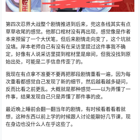
第四次忍界大战整个剧情推进到后来，兜这条线其实有点
草草收尾的感觉。他那口棺材没有再出现，感觉像是作者
本来预留了一个大伏笔，但后来剧情走向变了，这个坑就
没填。岸本老师自己有没有在采访里提过这件事我不确
定，好像有人说采访里提到棺材里是扉间，但我没找到原
始出处，可能是二手信息传歪了的。
我现在有点拿不准要不要再把那段剧情重看一遍，因为每
次重看都感觉自己发现了新的细节，然后越看越多疑问，
反而比看之前更乱。大概就是那种感觉——以为弄懂了一
件事，结果发现自己只是弄懂了那件事的皮。
最近晚上睡前会翻一翻当年的剧情，有时候看着看着就
想，这种东西以前上学的时候跟人讨论能聊好几节课，现
在身边也没什么人在乎这些了。