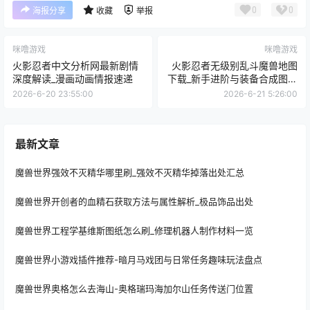
0
0
海报分享
收藏
举报
咪噜游戏
咪噜游戏
火影忍者中文分析网最新剧情
火影忍者无级别乱斗魔兽地图
深度解读_漫画动画情报速递
下载_新手进阶与装备合成图文
教程
2026-6-20 23:55:00
2026-6-21 5:26:00
最新文章
魔兽世界强效不灭精华哪里刷_强效不灭精华掉落出处汇总
魔兽世界开创者的血精石获取方法与属性解析_极品饰品出处
魔兽世界工程学基维斯图纸怎么刷_修理机器人制作材料一览
魔兽世界小游戏插件推荐-暗月马戏团与日常任务趣味玩法盘点
魔兽世界奥格怎么去海山-奥格瑞玛海加尔山任务传送门位置