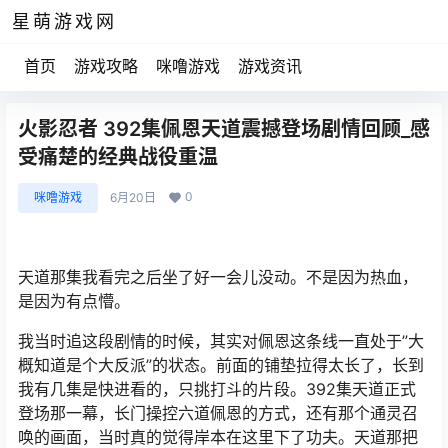
星萌游戏网
首页
游戏攻略
咪噜游戏
游戏资讯
火影忍者 392集佩恩天道震撼登场剧情回顾_感
受痛楚的经典战役重温
0
咪噜游戏
6月20日
天道那集我看完之后坐了好一会儿没动。不是因为热血，
是因为有点懵。
我当时追这段剧情的时候，其实对佩恩这条线一直处于”大
概知道是个大反派”的状态。前面的铺垫拉得太长了，长到
我有几集是快进看的，只挑打斗的片段。392集天道正式
登场那一幕，长门操控六道佩恩的方式，还有那个通灵召
唤的画面，当时真的觉得岸本在这里下了功夫。天道那把