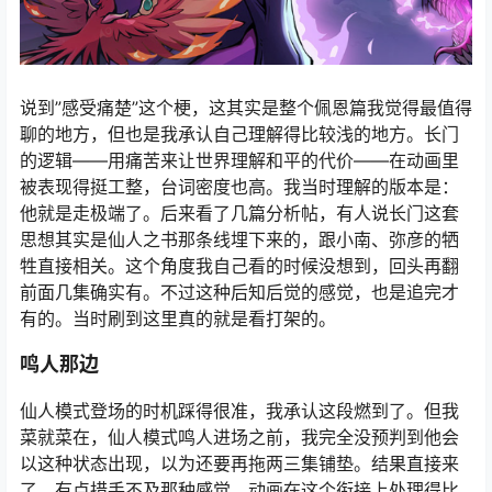
说到”感受痛楚”这个梗，这其实是整个佩恩篇我觉得最值得
聊的地方，但也是我承认自己理解得比较浅的地方。长门
的逻辑——用痛苦来让世界理解和平的代价——在动画里
被表现得挺工整，台词密度也高。我当时理解的版本是：
他就是走极端了。后来看了几篇分析帖，有人说长门这套
思想其实是仙人之书那条线埋下来的，跟小南、弥彦的牺
牲直接相关。这个角度我自己看的时候没想到，回头再翻
前面几集确实有。不过这种后知后觉的感觉，也是追完才
有的。当时刷到这里真的就是看打架的。
鸣人那边
仙人模式登场的时机踩得很准，我承认这段燃到了。但我
菜就菜在，仙人模式鸣人进场之前，我完全没预判到他会
以这种状态出现，以为还要再拖两三集铺垫。结果直接来
了，有点措手不及那种感觉。动画在这个衔接上处理得比