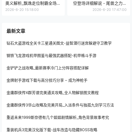
奥义解析_飘逸走位制霸全场的
空登场详细解说 - 尾兽之力觉
操作
醒的瞬间
2026-6-20 15:18:00
2026-6-20 17:47:00
最新文章
钻石大盗游戏全关卡三星通关图文-益智潜行迷宫躲避守卫教学
钢铁飞龙游戏机甲图鉴与最强武器搭配-机甲格斗手游
金铲铲之战攻略_最新赛季冷门上分阵容搭配详解
金牌射手游戏下载与高分技巧分享 – 成为神枪手
金庸群侠传X群芳谱完美通关攻略_全人物解锁图文教程
金庸群侠传3华山攻略及完美开局_入派条件与独孤九剑学习方法
重返未来1999斯奈德有几个姐姐剧情解析_角色背景故事考究
重装机兵3完美汉化版下载-战车改造与隐藏BOSS攻略