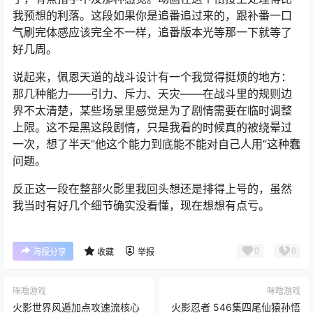
我预想的利落。这段如果你是追番追过来的，跟补番一口
气刷完体感应该完全不一样，追番版本光等那一下就等了
好几周。
说起来，佩恩天道的战斗设计有一个我觉得挺烦的地方：
那几种能力——引力、斥力、天灾——在战斗里的规则边
界不太清楚，某些场景里感觉是为了剧情需要在临时调整
上限。这不是黑这段剧情，只是我看的时候真的被绕晕过
一次，想了半天”他这个能力到底能不能对自己人用”这种蠢
问题。
反正这一段在整部火影里我回头想还是排得上号的，虽然
我当时有好几个细节确实没看懂，现在想想有点亏。
0
0
海报分享
收藏
举报
咪噜游戏
咪噜游戏
火影世界风遁加点攻速流核心
火影忍者 546集四尾仙猿孙悟