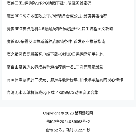
魔兽三国_经典防守RPG地图下载与隐藏英雄密码
魔兽RPG防守地图歌之守护者装备合成公式-最强英雄推荐
魔兽RPG神界危机4.6隐藏英雄密码是多少_转生流程图文攻略
魔兽8.0争霸艾泽拉斯新种族解锁条件_首发职业推荐指南
魔之精灵官网最新客户端下载-Q版3D日系网游新手礼包
高自由度美少女养成类手游推荐前十名_二次元玩家最爱
高画质零氪护肝二次元手游推荐最新榜单_抽卡爆率超高的良心佳作
高清无水印单机游戏cg下载_4K原画CG动画资源合集
Copyright © 2026
星萌游戏网
鄂ICP备2024039868号-2
查询 52 次，耗时 0.2271 秒