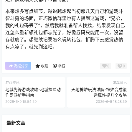
本来想多写点细节，越说越想起当初那几天自己和游戏斗
智斗勇的场面，正巧微信群里也有人提到这游戏，“兄弟，
我的礼包码丢了”，然后我就准备帮人找找，结果发现自己
连怎么重新领礼包都忘光了，好像券码只能用一次，没留
存就废了。想继续记录怎么玩转礼包，折腾下去感觉热情
有点凉了，就先到这吧。
0
0
海报分享
收藏
举报
游戏资讯
游戏资讯
地城先锋游戏攻略-地城探险动
天地神炉玩法详解-神炉合成锻
作网游新手指南
造属性提升全攻略
2026-6-9 15:54:59
2026-6-9 18:28:59
最新文章