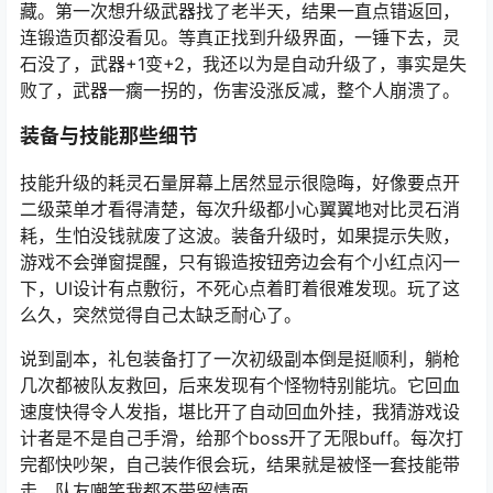
藏。第一次想升级武器找了老半天，结果一直点错返回，
连锻造页都没看见。等真正找到升级界面，一锤下去，灵
石没了，武器+1变+2，我还以为是自动升级了，事实是失
败了，武器一瘸一拐的，伤害没涨反减，整个人崩溃了。
装备与技能那些细节
技能升级的耗灵石量屏幕上居然显示很隐晦，好像要点开
二级菜单才看得清楚，每次升级都小心翼翼地对比灵石消
耗，生怕没钱就废了这波。装备升级时，如果提示失败，
游戏不会弹窗提醒，只有锻造按钮旁边会有个小红点闪一
下，UI设计有点敷衍，不死心点着盯着很难发现。玩了这
么久，突然觉得自己太缺乏耐心了。
说到副本，礼包装备打了一次初级副本倒是挺顺利，躺枪
几次都被队友救回，后来发现有个怪物特别能坑。它回血
速度快得令人发指，堪比开了自动回血外挂，我猜游戏设
计者是不是自己手滑，给那个boss开了无限buff。每次打
完都快吵架，自己装作很会玩，结果就是被怪一套技能带
走，队友嘲笑我都不带留情面。