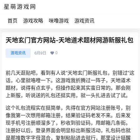
星萌游戏网
首页
游戏攻略
咪噜游戏
游戏资讯
天地玄门官方网站-天地道术题材网游新服礼包
0
游戏资讯
6月9日
前几天逛贴吧，看到有人说“天地玄门新服礼包，别错过”这
话，心里就咯噔一下。这游戏我折腾过一阵子，天地道术
题材，说得有点玄乎，但操作起来其实蛮日常的。那会刚
上新服，听说送的礼包还挺实用，就一头扎进去试了试。
这个礼包流程实在挺简单，先得在官方网站注册账号，别
像我第一次想用邮箱注册，结果验证码老发不来。后来发
现手机号注册顺溜多了，秒收到验证码，甩邮箱几条街。
注册好以后，登录界面会明显标出新服活动，礼包码也就
是那堆数字字母混合，复制粘贴进去就行，那里设计挺醒