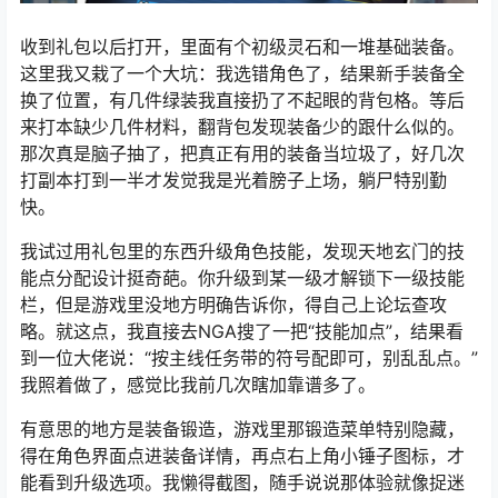
收到礼包以后打开，里面有个初级灵石和一堆基础装备。
这里我又栽了一个大坑：我选错角色了，结果新手装备全
换了位置，有几件绿装我直接扔了不起眼的背包格。等后
来打本缺少几件材料，翻背包发现装备少的跟什么似的。
那次真是脑子抽了，把真正有用的装备当垃圾了，好几次
打副本打到一半才发觉我是光着膀子上场，躺尸特别勤
快。
我试过用礼包里的东西升级角色技能，发现天地玄门的技
能点分配设计挺奇葩。你升级到某一级才解锁下一级技能
栏，但是游戏里没地方明确告诉你，得自己上论坛查攻
略。就这点，我直接去NGA搜了一把“技能加点”，结果看
到一位大佬说：“按主线任务带的符号配即可，别乱乱点。”
我照着做了，感觉比我前几次瞎加靠谱多了。
有意思的地方是装备锻造，游戏里那锻造菜单特别隐藏，
得在角色界面点进装备详情，再点右上角小锤子图标，才
能看到升级选项。我懒得截图，随手说说那体验就像捉迷