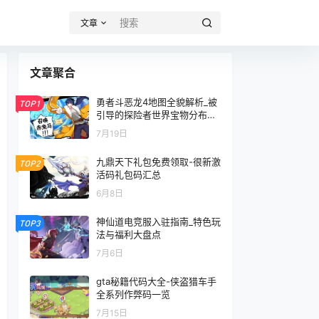
文章
文章聚合
勇者斗恶龙4地图全貌解析_被
TOP1
引导的探险者世界宝物分布一
览
7月19日
九鼎天下礼包免费领取-很新激
TOP2
活码礼包码汇总
6月8日
神仙道电竞服入驻指南_特色玩
TOP3
法与福利大盘点
7月6日
gta秘籍代码大全-侠盗猎车手
全系列作弊码一览
7月15日