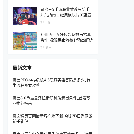
冒险王3手游职业推荐与新手
开荒指南 _ 经典横版闯关重置
7月19日
神仙道十九妹技能系数与招募
条件-极限连击流核心输出解析
7月5日
最新文章
魔兽RPG神界危机4.6隐藏英雄密码是多少_转
生流程图文攻略
魔兽8.0争霸艾泽拉斯新种族解锁条件_首发职
业推荐指南
魔之精灵官网最新客户端下载-Q版3D日系网游
新手礼包
高自由度美少女养成类手游推荐前十名_二次元