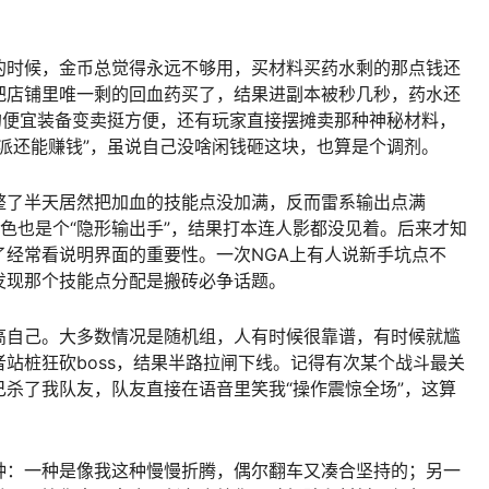
的时候，金币总觉得永远不够用，买材料买药水剩的那点钱还
把店铺里唯一剩的回血药买了，结果进副本被秒几秒，药水还
的便宜装备变卖挺方便，还有玩家直接摆摊卖那种神秘材料，
派还能赚钱”，虽说自己没啥闲钱砸这块，也算是个调剂。
整了半天居然把加血的技能点没加满，反而雷系输出点满
色也是个“隐形输出手”，结果打本连人影都没见着。后来才知
了经常看说明界面的重要性。一次NGA上有人说新手坑点不
发现那个技能点分配是搬砖必争话题。
高自己。大多数情况是随机组，人有时候很靠谱，有时候就尴
站桩狂砍boss，结果半路拉闸下线。记得有次某个战斗最关
杀了我队友，队友直接在语音里笑我“操作震惊全场”，这算
种：一种是像我这种慢慢折腾，偶尔翻车又凑合坚持的；另一