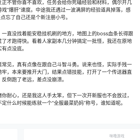
反正不管你喜不喜欢，任务会给你死磕经验和材料，偶尔开几
戏“爆肝”速度。中途我还遇过一波满屏的经验道具掉落，感
差点忘了自己还是个新注册小号。
一直没找着能安稳挂机刷的地方，地图上的boss血条长得跟
过了才跑得快。看着人家副本几分钟搞定一批怪，我还在原地
实有点没底。
挺常见，真有点像在跟自己斗智斗勇。说来也怪，实际手残一
地牢，本来要推开大门，结果点错技能，打开了一个传送器直
，反倒跑了老远，差点没崩溃。
磨你耐心，还是我这人手太笨，但下一次开新服也不会放过，
定什么时候能练就一个“全服最菜奶妈”称号，谁知道呢。
咪噜游戏