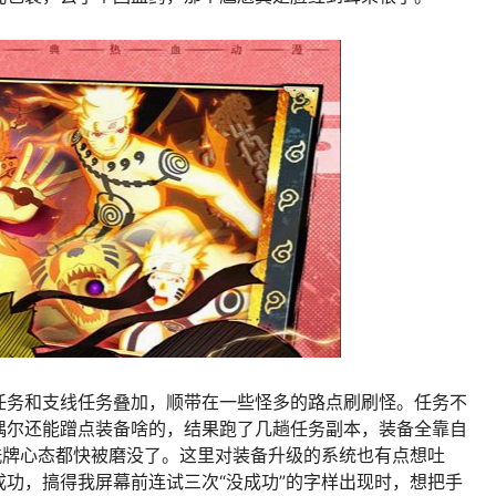
任务和支线任务叠加，顺带在一些怪多的路点刷刷怪。任务不
偶尔还能蹭点装备啥的，结果跑了几趟任务副本，装备全靠自
洗牌心态都快被磨没了。这里对装备升级的系统也有点想吐
功，搞得我屏幕前连试三次“没成功”的字样出现时，想把手