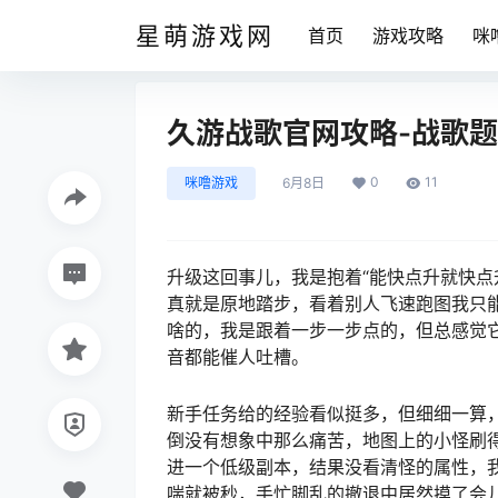
星萌游戏网
首页
游戏攻略
咪
久游战歌官网攻略-战歌
0
11
咪噜游戏
6月8日
升级这回事儿，我是抱着“能快点升就快点
真就是原地踏步，看着别人飞速跑图我只能
啥的，我是跟着一步一步点的，但总感觉它
音都能催人吐槽。
新手任务给的经验看似挺多，但细细一算
倒没有想象中那么痛苦，地图上的小怪刷
进一个低级副本，结果没看清怪的属性，我
喘就被秒，手忙脚乱的撤退中居然摸了会