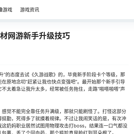
噜游戏
游戏资讯
题材网游新手升级技巧
升”的态度去试《久游战歌》的，毕竟新手阶段卡个等级，那
在原地念叨“赶紧让我也快点变强吧”。最开始那个新手引导
不太着急让我升太多，经常被任务拖住，走路“啪嗒啪嗒”声
，感觉不能完全靠任务升满级，那就只能刷怪了。打怪这部分
得挺勤，死得多了就摸着规律。不过让我闹笑话的是，有次冲
这奶妈职业居然试图用物理攻击打boss，结果连一口气都没
儿包裹，丢了个回血药，那个尴尬真是脸红到耳朵根了。