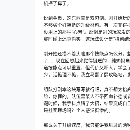
机摔了算了。
说到金币，这东西真是双刃剑。刚开始玩
不够买个好装备的升级材料。有一次非得
没用上的那种“心累”。反倒是别的玩家发
那时碰上还真偷笑，这玩法设计是“拉帮结
刚开始还摸不着头脑那个技能点怎么分，
了……现在回想起来觉得挺逗的，纯奶妈角
道技能点可以重置，但代价又吓人，学会
少，话糙理不糙，我立马翻了翻攻略帖，
组队打副本这块写写就行吧，真不想太抬
尬，你懂的，队伍里某人不带回血补德或者
键时候，我手抖点错了大招，结果变成自己
是社死现场吗？个人感觉挺惨的。
那么关于升级速度，我只能讲我见过的两