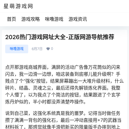
星萌游戏网
首页
游戏攻略
咪噜游戏
游戏资讯
2026热门游戏网址大全-正版网游导航推荐
0
咪噜游戏
6月7日
点开那游戏商城界面，满屏的活动广告像万花筒似的闪来
闪去，我一边滑一边想，咱这装备到底哪儿能升级啊？手
贱点了个“强化”按钮，结果屏幕蹦出一大堆升级材料，什么
碎片、结晶、灵魂之尘，最后还得先解锁炼化界面。我整
个人懵了，以为我点了个简洁的按钮，结果跟进了个玄学
炼丹炉似的，半小时都没弄清楚咋操作。
说到自己菜，这强化系统真是我的噩梦。记得当时做任务
攒了满满一背包的强化石，最后一冲动直接用+7的武器当
材料拆了，那感觉就像手滑把新买的限量版手办摔到地上