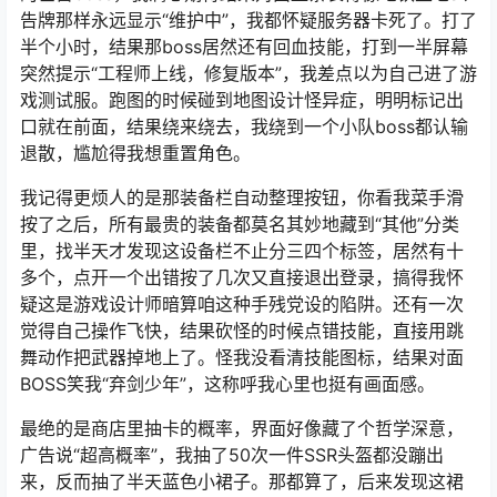
告牌那样永远显示“维护中”，我都怀疑服务器卡死了。打了
半个小时，结果那boss居然还有回血技能，打到一半屏幕
突然提示“工程师上线，修复版本”，我差点以为自己进了游
戏测试服。跑图的时候碰到地图设计怪异症，明明标记出
口就在前面，结果绕来绕去，我绕到一个小队boss都认输
退散，尴尬得我想重置角色。
我记得更烦人的是那装备栏自动整理按钮，你看我菜手滑
按了之后，所有最贵的装备都莫名其妙地藏到“其他”分类
里，找半天才发现这设备栏不止分三四个标签，居然有十
多个，点开一个出错按了几次又直接退出登录，搞得我怀
疑这是游戏设计师暗算咱这种手残党设的陷阱。还有一次
觉得自己操作飞快，结果砍怪的时候点错技能，直接用跳
舞动作把武器掉地上了。怪我没看清技能图标，结果对面
BOSS笑我“弃剑少年”，这称呼我心里也挺有画面感。
最绝的是商店里抽卡的概率，界面好像藏了个哲学深意，
广告说“超高概率”，我抽了50次一件SSR头盔都没蹦出
来，反而抽了半天蓝色小裙子。那都算了，后来发现这裙