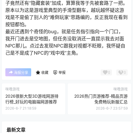
子竟然还有“隐藏套装”加成，算算我等于先被套路了一把。
原本以为这是游戏里典型的手滑型翻车，越玩越怀疑这游
戏是不是偷了别人的“难倒玩家”思路编的，反正我现在看到
按钮都怕。
最近还遇到个奇怪的bug，就是任务指引指向一个门口，
我开门进去是空地图，但任务没取消还一直提示我去对面
NPC那儿。点过去发现NPC跟我对视都不眨眼，我怀疑自
己是不是成了NPC的“戏中戏”主角。
0
0
海报分享
收藏
举报
咪噜游戏
咪噜游戏
2026很新大型3D游戏网游排
2026热门页游推荐-精品页游
行榜_好玩的电脑端网游推荐
免费畅玩新服汇总
2026-6-7 21:18:59
2026-6-7 23:57:59
最新文章