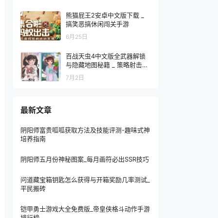
熊猫屁王2安卓中文版下载 _
搞笑恶搞休闲闯关手游
6月25日
百战天虫4中文版全武器解锁
与隐藏地图秘籍 _ 策略射击单
机游戏
7月2日
最新文章
阴阳师富贵呱呱获取方法及技能评测-趣味式神
培养指南
阴阳师五月份神秘图案_每月画符必出SSR技巧
问道藏宝箱钥匙怎么获得与开箱奖励几率测试_
平民搬砖
铠甲勇士游戏大全免费版_帝皇侠格斗动作手游
排行榜