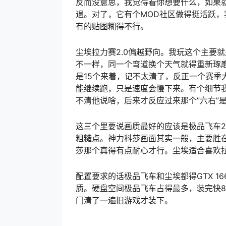
反而没意思，我觉得看你想要什么，如果
退。对了，它有个MOD社区做得挺活跃
有的贴图糊得不行。
尘埃拉力赛2.0偏越野向。我玩这个主要
不一样，同一个弯道换个天气就得重新琢磨
是15个来着，记不太清了，反正一个赛季
能继续跑，只是速度会慢下来。有个细节
不清他说啥，后来才反应过来那个”六右”
这三个里要说画质最好的应该是极品飞车
粗糙点。神力科莎画面其实一般，主要胜
莎那个真得有点耐心才行。尘埃适合喜欢
配置要求的话极品飞车和尘埃都得GTX 16
质。硬盘空间极品飞车占得最多，装完快8
门清了一遍旧游戏才装下。