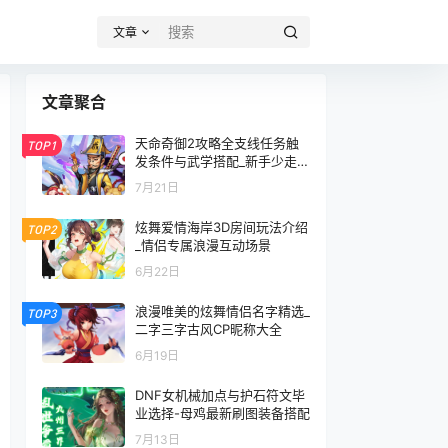
文章
文章聚合
天命奇御2攻略全支线任务触
TOP1
发条件与武学搭配_新手少走弯
路
7月21日
炫舞爱情海岸3D房间玩法介绍
TOP2
_情侣专属浪漫互动场景
6月22日
浪漫唯美的炫舞情侣名字精选_
TOP3
二字三字古风CP昵称大全
6月19日
DNF女机械加点与护石符文毕
业选择-母鸡最新刷图装备搭配
7月13日