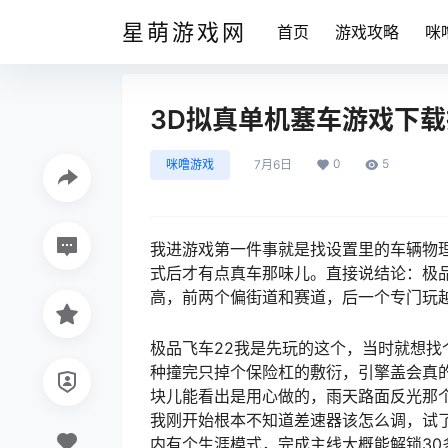
星萌游戏网
首页
游戏攻略
咪
3D拟真单机塞车游戏下
0
5
咪噜游戏
7月6日
我进游戏第一件事就是找设置里的车辆物
式后才有点真车那味儿。直接说结论：极品
高，前两个偏街道和赛道，后一个专门玩
极品飞车22我是先玩的这个，当时就想
种撞完只掉个保险杠的敷衍，引擎盖会真
块儿能看出是用心做的，雨天路面反光那
我刚开始根本不知道差速器该怎么调，试
内有个生涯模式，完成主线大概能解锁3