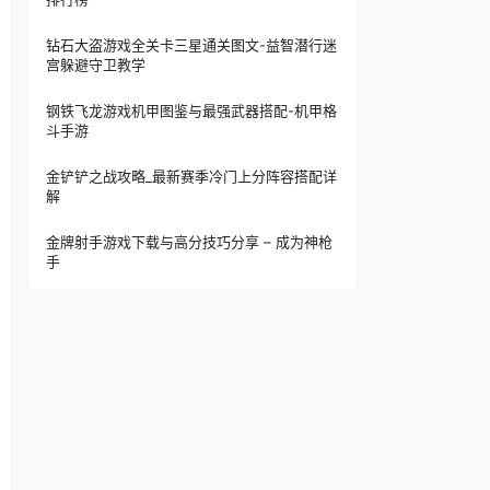
钻石大盗游戏全关卡三星通关图文-益智潜行迷
宫躲避守卫教学
钢铁飞龙游戏机甲图鉴与最强武器搭配-机甲格
斗手游
金铲铲之战攻略_最新赛季冷门上分阵容搭配详
解
金牌射手游戏下载与高分技巧分享 – 成为神枪
手