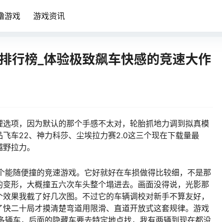
噜游戏
游戏资讯
载排行榜_体验极致飙车快感的竞速大作
理选项，因为默认的那个手感不太对，轮胎抓地力调到拟真模
飞车22、神力科莎、尘埃拉力赛2.0这三个现在下载量最
越野拉力。
找个能随便撞的竞速游戏。它好就好在车损做得比较细，不是那
的变形，大概撞五六次车头整个塌进去。画面没得说，光影那
个效果我截了好几次图。不过它的车辆调校对新手不算友好，
了快二十局才摸清楚弯道用限滑、直道开放式这套规律。游戏
0多辆车，后面的隐藏车要去特定地点找，我有两辆到现在都没