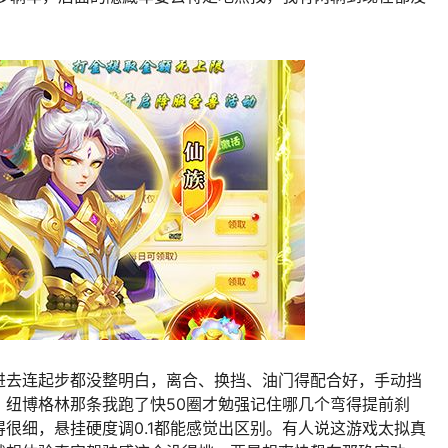
进去连起步都没整明白，离合、换挡、油门得配合好，手动挡
，纽博格林那条我跑了快50圈才勉强记住哪几个弯得提前刹
很细，悬挂硬度调0.1都能感觉出区别。有人说这游戏太拟真