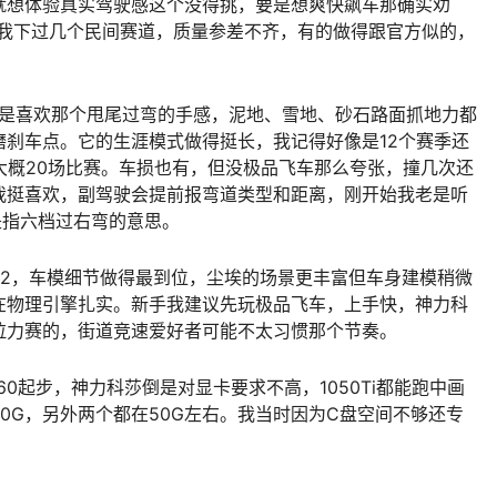
就想体验真实驾驶感这个没得挑，要是想爽快飙车那确实劝
，我下过几个民间赛道，质量参差不齐，有的做得跟官方似的，
就是喜欢那个甩尾过弯的手感，泥地、雪地、砂石路面抓地力都
刹车点。它的生涯模式做得挺长，我记得好像是12个赛季还
大概20场比赛。车损也有，但没极品飞车那么夸张，撞几次还
我挺喜欢，副驾驶会提前报弯道类型和距离，刚开始我老是听
是指六档过右弯的意思。
22，车模细节做得最到位，尘埃的场景更丰富但车身建模稍微
在物理引擎扎实。新手我建议先玩极品飞车，上手快，神力科
拉力赛的，街道竞速爱好者可能不太习惯那个节奏。
60起步，神力科莎倒是对显卡要求不高，1050Ti都能跑中画
0G，另外两个都在50G左右。我当时因为C盘空间不够还专