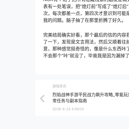
表有一处笔误，把”熄灯前”写成了”熄灯
次，每次都差一点，第四次才意识到可能
我的问题。脑子抽了在那里折腾了好久。
完美结局确实好看，那个最后的信的内容
了一下，发现是文言用法，然后又顺着往
意，那种感觉挺奇怪的，像是什么东西咔
不会那个”咔”就没了，毕竟我是因为漏掉
游戏资讯
烈焰战神手游平民战力飙升攻略_零氪玩
常任务与副本指南
2026-6-23 4:56:00