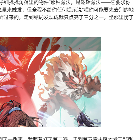
仔细找找角落里的物件”那种藏法，是逻辑藏法——它要求你
息量来触发，但全程不给你任何提示说”嘿你可能要先去别的地
绊绊过来的，走到结局发现成就只点亮了三分之一，坐那里愣了
辑列了一张表，我照着打了第二遍，走到第五章末尾才发现那张