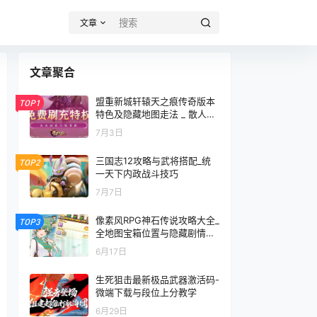
文章
文章聚合
盟重新城轩辕天之痕传奇版本
TOP1
特色及隐藏地图走法 _ 散人打
金
7月3日
三国志12攻略与武将搭配_统
TOP2
一天下内政战斗技巧
7月7日
像素风RPG神石传说攻略大全_
TOP3
全地图宝箱位置与隐藏剧情触
发
6月17日
生死狙击最新极品武器激活码-
微端下载与段位上分教学
6月29日