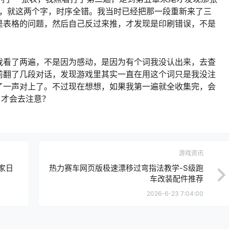
后”，就这两个字，时序全错。我当时已经把那一段重新来了三
是表格的问题，然后自己反过来推，才发现是印刷错误，不是
我看了两遍，不是因为感动，是因为有个词我没认出来，去查
前翻了几段对话，发现游戏里其实一直在用这个词只是我没注
了一声对上了。不过现在想想，如果我第一遍就全收集完，会
了才会去注意？
游戏资讯
家日
热力赛车网页版极速漂移过弯指法教学-S级跑
车改装配件推荐
2026-6-23 7:04:00